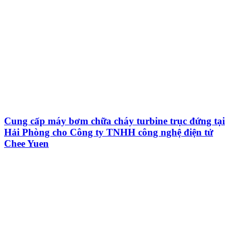
Cung cấp máy bơm chữa cháy turbine trục đứng tại
Hải Phòng cho Công ty TNHH công nghệ điện tử
Chee Yuen