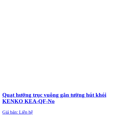
Quạt hướng trục vuông gắn tường hút khói
KENKO KEA-QF-No
Giá bán: Liên hệ