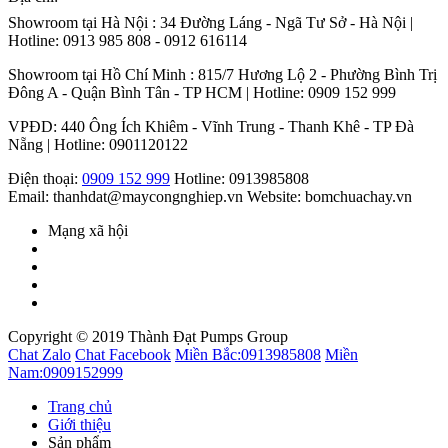
Showroom tại Hà Nội : 34 Đường Láng - Ngã Tư Sở - Hà Nội |
Hotline: 0913 985 808 - 0912 616114
Showroom tại Hồ Chí Minh : 815/7 Hương Lộ 2 - Phường Bình Trị
Đông A - Quận Bình Tân - TP HCM | Hotline: 0909 152 999
VPĐD: 440 Ông Ích Khiêm - Vĩnh Trung - Thanh Khê - TP Đà
Nẵng | Hotline: 0901120122
Điện thoại:
0909 152 999
Hotline: 0913985808
Email: thanhdat@maycongnghiep.vn
Website: bomchuachay.vn
Mạng xã hội
Copyright © 2019 Thành Đạt Pumps Group
Chat Zalo
Chat Facebook
Miền Bắc:
0913985808
Miền
Nam:
0909152999
Trang chủ
Giới thiệu
Sản phẩm