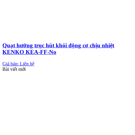
Quạt hướng trục hút khói động cơ chịu nhiệt
KENKO KEA-FF-No
Giá bán: Liên hệ
Bài viết mới