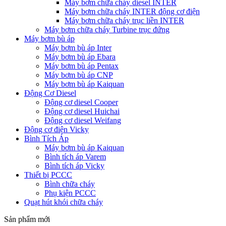
Máy bơm chữa cháy diesel INTER
Máy bơm chữa cháy INTER động cơ điện
Máy bơm chữa cháy trục liền INTER
Máy bơm chữa cháy Turbine trục đứng
Máy bơm bù áp
Máy bơm bù áp Inter
Máy bơm bù áp Ebara
Máy bơm bù áp Pentax
Máy bơm bù áp CNP
Máy bơm bù áp Kaiquan
Động Cơ Diesel
Động cơ diesel Cooper
Động cơ diesel Huichai
Động cơ diesel Weifang
Động cơ điện Vicky
Bình Tích Áp
Máy bơm bù áp Kaiquan
Bình tích áp Varem
Bình tích áp Vicky
Thiết bị PCCC
Bình chữa cháy
Phụ kiện PCCC
Quạt hút khói chữa cháy
Sản phẩm mới