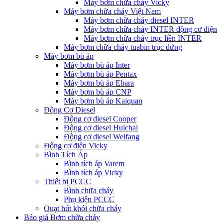
Máy bơm chữa cháy Vicky
Máy bơm chữa cháy Việt Nam
Máy bơm chữa cháy diesel INTER
Máy bơm chữa cháy INTER động cơ điện
Máy bơm chữa cháy trục liền INTER
Máy bơm chữa cháy tuabin trục đứng
Máy bơm bù áp
Máy bơm bù áp Inter
Máy bơm bù áp Pentax
Máy bơm bù áp Ebara
Máy bơm bù áp CNP
Máy bơm bù áp Kaiquan
Động Cơ Diesel
Động cơ diesel Cooper
Động cơ diesel Huichai
Động cơ diesel Weifang
Động cơ điện Vicky
Bình Tích Áp
Bình tích áp Varem
Bình tích áp Vicky
Thiết bị PCCC
Bình chữa cháy
Phụ kiện PCCC
Quạt hút khói chữa cháy
Báo giá Bơm chữa cháy