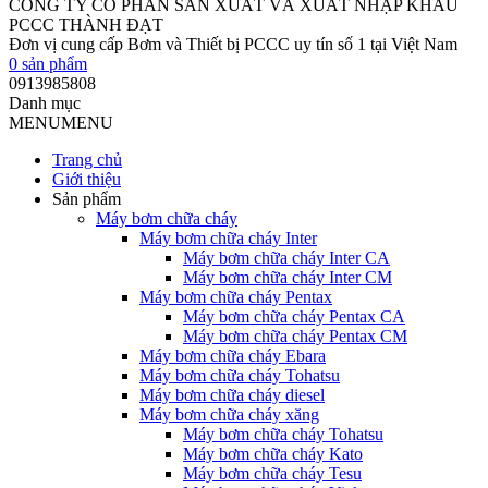
CÔNG TY CỔ PHẦN SẢN XUẤT VÀ XUẤT NHẬP KHẨU
PCCC THÀNH ĐẠT
Đơn vị cung cấp Bơm và Thiết bị PCCC uy tín số 1 tại Việt Nam
0
sản phẩm
0913985808
Danh mục
MENU
MENU
Trang chủ
Giới thiệu
Sản phẩm
Máy bơm chữa cháy
Máy bơm chữa cháy Inter
Máy bơm chữa cháy Inter CA
Máy bơm chữa cháy Inter CM
Máy bơm chữa cháy Pentax
Máy bơm chữa cháy Pentax CA
Máy bơm chữa cháy Pentax CM
Máy bơm chữa cháy Ebara
Máy bơm chữa cháy Tohatsu
Máy bơm chữa cháy diesel
Máy bơm chữa cháy xăng
Máy bơm chữa cháy Tohatsu
Máy bơm chữa cháy Kato
Máy bơm chữa cháy Tesu