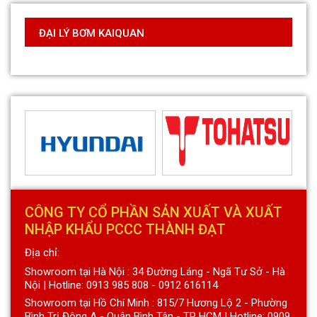
ĐẠI LÝ BƠM KAIQUAN
CÔNG TY CỔ PHẦN SẢN XUẤT VÀ XUẤT
NHẬP KHẨU PCCC THÀNH ĐẠT
Địa chỉ:
Showroom tại Hà Nội : 34 Đường Láng - Ngã Tư Sở - Hà
Nội | Hotline: 0913 985 808 - 0912 616114
Showroom tại Hồ Chí Minh : 815/7 Hương Lộ 2 - Phường
Bình Trị Đông A - Quận Bình Tân - TP HCM | Hotline: 0909