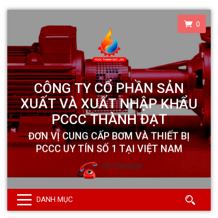
0
0913985808
DANH MỤC