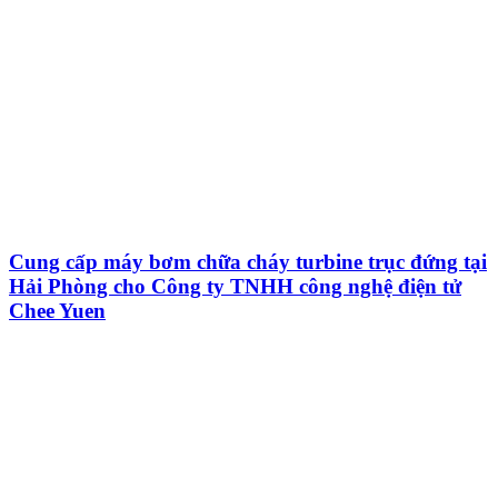
Cung cấp máy bơm chữa cháy turbine trục đứng tại
Hải Phòng cho Công ty TNHH công nghệ điện tử
Chee Yuen