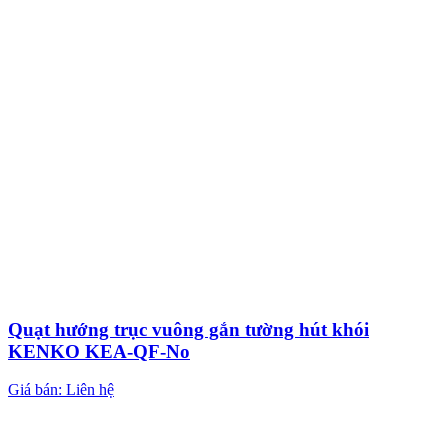
Quạt hướng trục vuông gắn tường hút khói
KENKO KEA-QF-No
Giá bán: Liên hệ