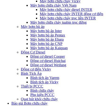
Máy bơm chữa cháy Vicky
Máy bơm chữa cháy Việt Nam
Máy bơm chữa cháy diesel INTER
Máy bơm chữa cháy INTER động cơ điện
Máy bơm chữa cháy trục liền INTER
Máy bơm chữa cháy tuabin trục đứng
Máy bơm bù áp
Máy bơm bù áp Inter
Máy bơm bù áp Pentax
Máy bơm bù áp Ebara
Máy bơm bù áp CNP
Máy bơm bù áp Kaiquan
Động Cơ Diesel
Động cơ diesel Cooper
Động cơ diesel Huichai
Động cơ diesel Weifang
Động cơ điện Vicky
Bình Tích Áp
Bình tích áp Varem
Bình tích áp Vicky
Thiết bị PCCC
Bình chữa cháy
Phụ kiện PCCC
Quạt hút khói chữa cháy
Báo giá Bơm chữa cháy