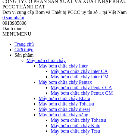
CÔNG TY CỔ PHẦN SẢN XUẤT VÀ XUẤT NHẬP KHẨU
PCCC THÀNH ĐẠT
Đơn vị cung cấp Bơm và Thiết bị PCCC uy tín số 1 tại Việt Nam
0
sản phẩm
0913985808
Danh mục
MENU
MENU
Trang chủ
Giới thiệu
Sản phẩm
Máy bơm chữa cháy
Máy bơm chữa cháy Inter
Máy bơm chữa cháy Inter CA
Máy bơm chữa cháy Inter CM
Máy bơm chữa cháy Pentax
Máy bơm chữa cháy Pentax CA
Máy bơm chữa cháy Pentax CM
Máy bơm chữa cháy Ebara
Máy bơm chữa cháy Tohatsu
Máy bơm chữa cháy diesel
Máy bơm chữa cháy xăng
Máy bơm chữa cháy Tohatsu
Máy bơm chữa cháy Kato
Máy bơm chữa cháy Tesu