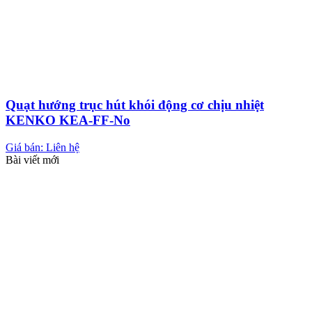
Quạt hướng trục hút khói động cơ chịu nhiệt
KENKO KEA-FF-No
Giá bán: Liên hệ
Bài viết mới