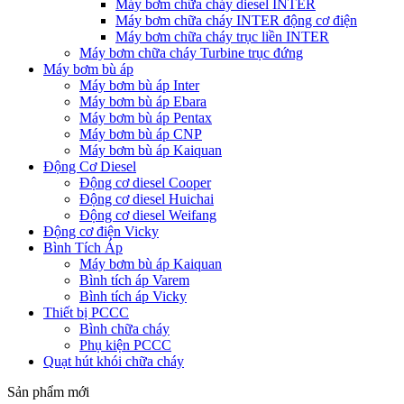
Máy bơm chữa cháy diesel INTER
Máy bơm chữa cháy INTER động cơ điện
Máy bơm chữa cháy trục liền INTER
Máy bơm chữa cháy Turbine trục đứng
Máy bơm bù áp
Máy bơm bù áp Inter
Máy bơm bù áp Ebara
Máy bơm bù áp Pentax
Máy bơm bù áp CNP
Máy bơm bù áp Kaiquan
Động Cơ Diesel
Động cơ diesel Cooper
Động cơ diesel Huichai
Động cơ diesel Weifang
Động cơ điện Vicky
Bình Tích Áp
Máy bơm bù áp Kaiquan
Bình tích áp Varem
Bình tích áp Vicky
Thiết bị PCCC
Bình chữa cháy
Phụ kiện PCCC
Quạt hút khói chữa cháy
Sản phẩm mới