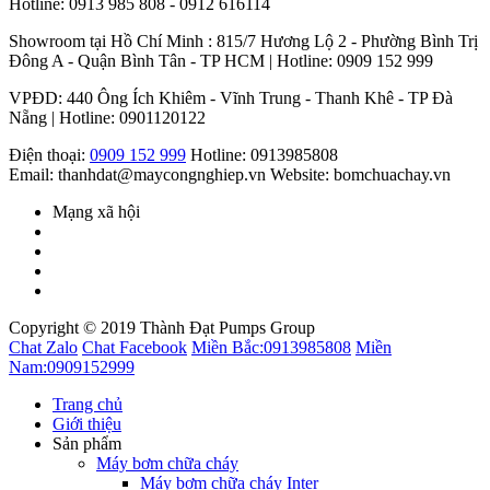
Hotline: 0913 985 808 - 0912 616114
Showroom tại Hồ Chí Minh : 815/7 Hương Lộ 2 - Phường Bình Trị
Đông A - Quận Bình Tân - TP HCM | Hotline: 0909 152 999
VPĐD: 440 Ông Ích Khiêm - Vĩnh Trung - Thanh Khê - TP Đà
Nẵng | Hotline: 0901120122
Điện thoại:
0909 152 999
Hotline: 0913985808
Email: thanhdat@maycongnghiep.vn
Website: bomchuachay.vn
Mạng xã hội
Copyright © 2019 Thành Đạt Pumps Group
Chat Zalo
Chat Facebook
Miền Bắc:
0913985808
Miền
Nam:
0909152999
Trang chủ
Giới thiệu
Sản phẩm
Máy bơm chữa cháy
Máy bơm chữa cháy Inter