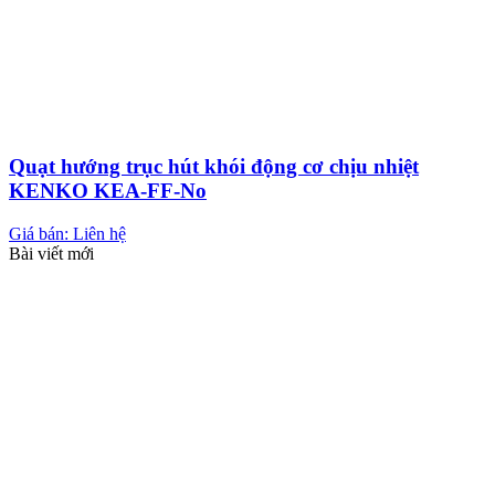
Quạt hướng trục hút khói động cơ chịu nhiệt
KENKO KEA-FF-No
Giá bán: Liên hệ
Bài viết mới