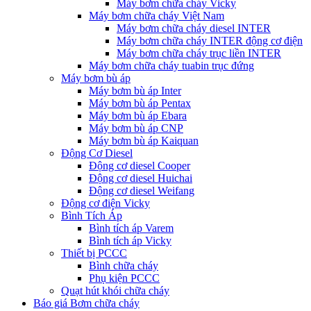
Máy bơm chữa cháy Vicky
Máy bơm chữa cháy Việt Nam
Máy bơm chữa cháy diesel INTER
Máy bơm chữa cháy INTER động cơ điện
Máy bơm chữa cháy trục liền INTER
Máy bơm chữa cháy tuabin trục đứng
Máy bơm bù áp
Máy bơm bù áp Inter
Máy bơm bù áp Pentax
Máy bơm bù áp Ebara
Máy bơm bù áp CNP
Máy bơm bù áp Kaiquan
Động Cơ Diesel
Động cơ diesel Cooper
Động cơ diesel Huichai
Động cơ diesel Weifang
Động cơ điện Vicky
Bình Tích Áp
Bình tích áp Varem
Bình tích áp Vicky
Thiết bị PCCC
Bình chữa cháy
Phụ kiện PCCC
Quạt hút khói chữa cháy
Báo giá Bơm chữa cháy