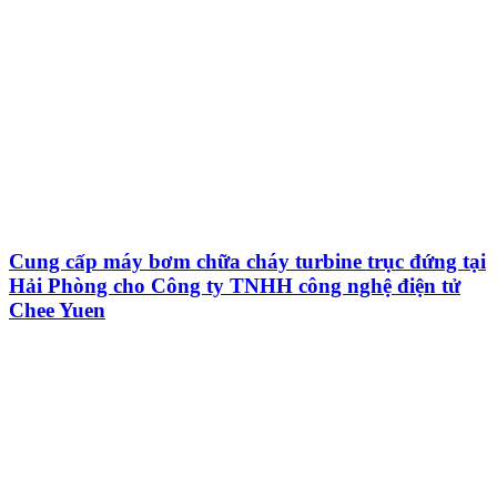
Cung cấp máy bơm chữa cháy turbine trục đứng tại
Hải Phòng cho Công ty TNHH công nghệ điện tử
Chee Yuen