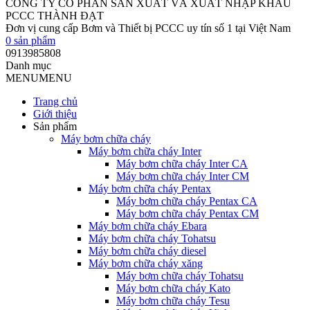
CÔNG TY CỔ PHẦN SẢN XUẤT VÀ XUẤT NHẬP KHẨU
PCCC THÀNH ĐẠT
Đơn vị cung cấp Bơm và Thiết bị PCCC uy tín số 1 tại Việt Nam
0
sản phẩm
0913985808
Danh mục
MENU
MENU
Trang chủ
Giới thiệu
Sản phẩm
Máy bơm chữa cháy
Máy bơm chữa cháy Inter
Máy bơm chữa cháy Inter CA
Máy bơm chữa cháy Inter CM
Máy bơm chữa cháy Pentax
Máy bơm chữa cháy Pentax CA
Máy bơm chữa cháy Pentax CM
Máy bơm chữa cháy Ebara
Máy bơm chữa cháy Tohatsu
Máy bơm chữa cháy diesel
Máy bơm chữa cháy xăng
Máy bơm chữa cháy Tohatsu
Máy bơm chữa cháy Kato
Máy bơm chữa cháy Tesu