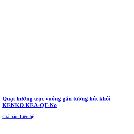
Quạt hướng trục vuông gắn tường hút khói
KENKO KEA-QF-No
Giá bán: Liên hệ