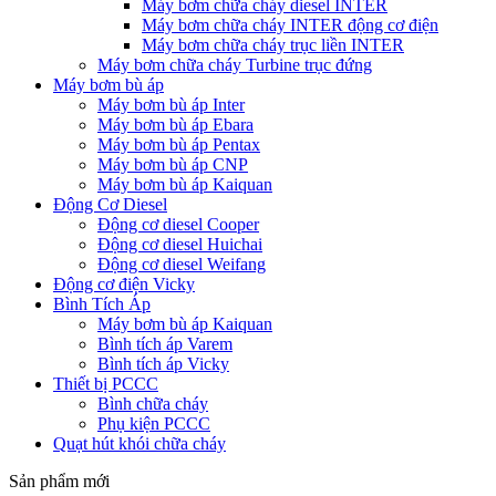
Máy bơm chữa cháy diesel INTER
Máy bơm chữa cháy INTER động cơ điện
Máy bơm chữa cháy trục liền INTER
Máy bơm chữa cháy Turbine trục đứng
Máy bơm bù áp
Máy bơm bù áp Inter
Máy bơm bù áp Ebara
Máy bơm bù áp Pentax
Máy bơm bù áp CNP
Máy bơm bù áp Kaiquan
Động Cơ Diesel
Động cơ diesel Cooper
Động cơ diesel Huichai
Động cơ diesel Weifang
Động cơ điện Vicky
Bình Tích Áp
Máy bơm bù áp Kaiquan
Bình tích áp Varem
Bình tích áp Vicky
Thiết bị PCCC
Bình chữa cháy
Phụ kiện PCCC
Quạt hút khói chữa cháy
Sản phẩm mới