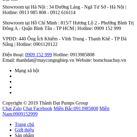
Showroom tại Hà Nội : 34 Đường Láng - Ngã Tư Sở - Hà Nội |
Hotline: 0913 985 808 - 0912 616114
Showroom tại Hồ Chí Minh : 815/7 Hương Lộ 2 - Phường Bình Trị
Đông A - Quận Bình Tân - TP HCM | Hotline: 0909 152 999
VPĐD: 440 Ông Ích Khiêm - Vĩnh Trung - Thanh Khê - TP Đà
Nẵng | Hotline: 0901120122
Điện thoại:
0909 152 999
Hotline: 0913985808
Email: thanhdat@maycongnghiep.vn
Website: bomchuachay.vn
Mạng xã hội
Copyright © 2019 Thành Đạt Pumps Group
Chat Zalo
Chat Facebook
Miền Bắc:
0913985808
Miền
Nam:
0909152999
Trang chủ
Giới thiệu
Sản phẩm