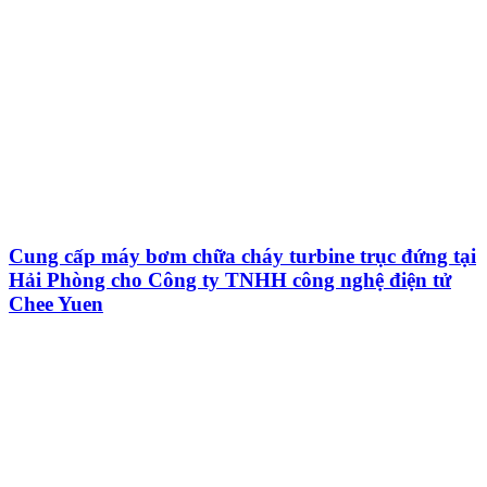
Cung cấp máy bơm chữa cháy turbine trục đứng tại
Hải Phòng cho Công ty TNHH công nghệ điện tử
Chee Yuen