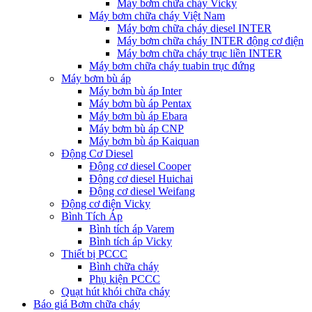
Máy bơm chữa cháy Vicky
Máy bơm chữa cháy Việt Nam
Máy bơm chữa cháy diesel INTER
Máy bơm chữa cháy INTER động cơ điện
Máy bơm chữa cháy trục liền INTER
Máy bơm chữa cháy tuabin trục đứng
Máy bơm bù áp
Máy bơm bù áp Inter
Máy bơm bù áp Pentax
Máy bơm bù áp Ebara
Máy bơm bù áp CNP
Máy bơm bù áp Kaiquan
Động Cơ Diesel
Động cơ diesel Cooper
Động cơ diesel Huichai
Động cơ diesel Weifang
Động cơ điện Vicky
Bình Tích Áp
Bình tích áp Varem
Bình tích áp Vicky
Thiết bị PCCC
Bình chữa cháy
Phụ kiện PCCC
Quạt hút khói chữa cháy
Báo giá Bơm chữa cháy