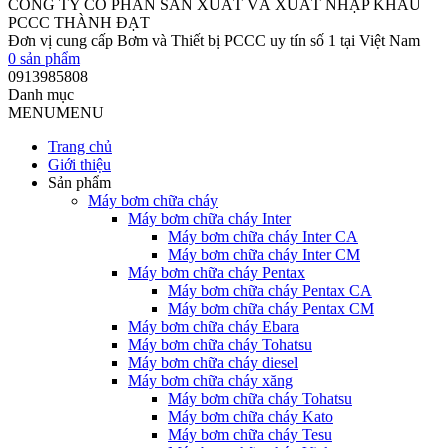
CÔNG TY CỔ PHẦN SẢN XUẤT VÀ XUẤT NHẬP KHẨU
PCCC THÀNH ĐẠT
Đơn vị cung cấp Bơm và Thiết bị PCCC uy tín số 1 tại Việt Nam
0
sản phẩm
0913985808
Danh mục
MENU
MENU
Trang chủ
Giới thiệu
Sản phẩm
Máy bơm chữa cháy
Máy bơm chữa cháy Inter
Máy bơm chữa cháy Inter CA
Máy bơm chữa cháy Inter CM
Máy bơm chữa cháy Pentax
Máy bơm chữa cháy Pentax CA
Máy bơm chữa cháy Pentax CM
Máy bơm chữa cháy Ebara
Máy bơm chữa cháy Tohatsu
Máy bơm chữa cháy diesel
Máy bơm chữa cháy xăng
Máy bơm chữa cháy Tohatsu
Máy bơm chữa cháy Kato
Máy bơm chữa cháy Tesu