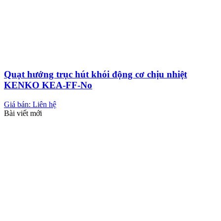
Quạt hướng trục hút khói động cơ chịu nhiệt
KENKO KEA-FF-No
Giá bán: Liên hệ
Bài viết mới