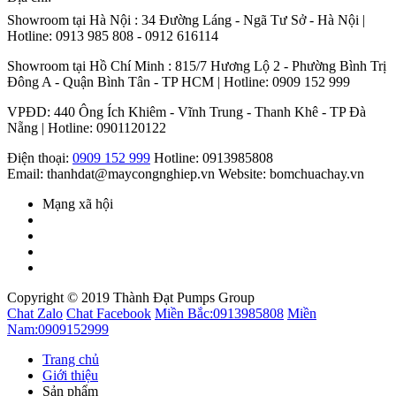
Showroom tại Hà Nội : 34 Đường Láng - Ngã Tư Sở - Hà Nội |
Hotline: 0913 985 808 - 0912 616114
Showroom tại Hồ Chí Minh : 815/7 Hương Lộ 2 - Phường Bình Trị
Đông A - Quận Bình Tân - TP HCM | Hotline: 0909 152 999
VPĐD: 440 Ông Ích Khiêm - Vĩnh Trung - Thanh Khê - TP Đà
Nẵng | Hotline: 0901120122
Điện thoại:
0909 152 999
Hotline: 0913985808
Email: thanhdat@maycongnghiep.vn
Website: bomchuachay.vn
Mạng xã hội
Copyright © 2019 Thành Đạt Pumps Group
Chat Zalo
Chat Facebook
Miền Bắc:
0913985808
Miền
Nam:
0909152999
Trang chủ
Giới thiệu
Sản phẩm