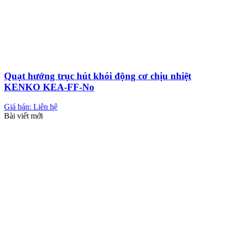
Quạt hướng trục hút khói động cơ chịu nhiệt
KENKO KEA-FF-No
Giá bán: Liên hệ
Bài viết mới