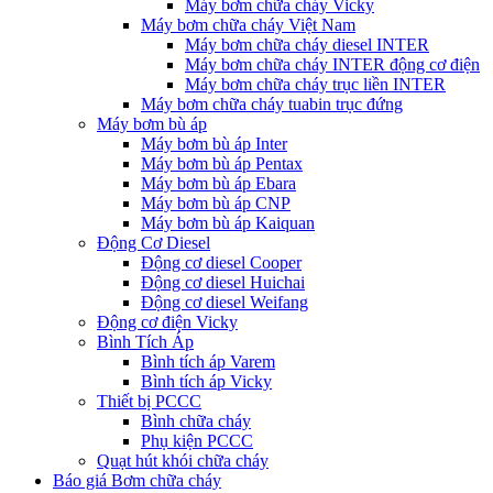
Máy bơm chữa cháy Vicky
Máy bơm chữa cháy Việt Nam
Máy bơm chữa cháy diesel INTER
Máy bơm chữa cháy INTER động cơ điện
Máy bơm chữa cháy trục liền INTER
Máy bơm chữa cháy tuabin trục đứng
Máy bơm bù áp
Máy bơm bù áp Inter
Máy bơm bù áp Pentax
Máy bơm bù áp Ebara
Máy bơm bù áp CNP
Máy bơm bù áp Kaiquan
Động Cơ Diesel
Động cơ diesel Cooper
Động cơ diesel Huichai
Động cơ diesel Weifang
Động cơ điện Vicky
Bình Tích Áp
Bình tích áp Varem
Bình tích áp Vicky
Thiết bị PCCC
Bình chữa cháy
Phụ kiện PCCC
Quạt hút khói chữa cháy
Báo giá Bơm chữa cháy