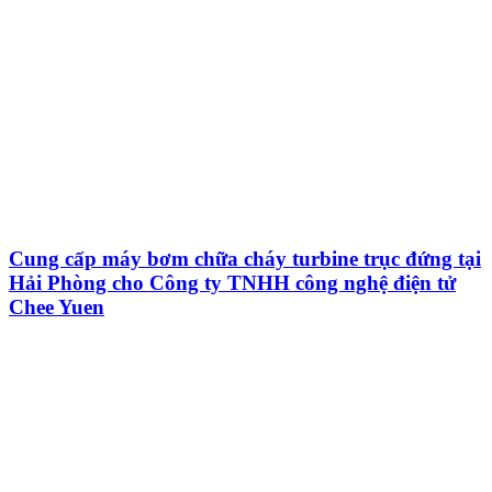
Cung cấp máy bơm chữa cháy turbine trục đứng tại
Hải Phòng cho Công ty TNHH công nghệ điện tử
Chee Yuen