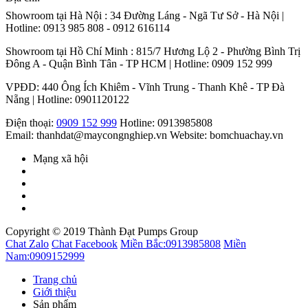
Showroom tại Hà Nội : 34 Đường Láng - Ngã Tư Sở - Hà Nội |
Hotline: 0913 985 808 - 0912 616114
Showroom tại Hồ Chí Minh : 815/7 Hương Lộ 2 - Phường Bình Trị
Đông A - Quận Bình Tân - TP HCM | Hotline: 0909 152 999
VPĐD: 440 Ông Ích Khiêm - Vĩnh Trung - Thanh Khê - TP Đà
Nẵng | Hotline: 0901120122
Điện thoại:
0909 152 999
Hotline: 0913985808
Email: thanhdat@maycongnghiep.vn
Website: bomchuachay.vn
Mạng xã hội
Copyright © 2019 Thành Đạt Pumps Group
Chat Zalo
Chat Facebook
Miền Bắc:
0913985808
Miền
Nam:
0909152999
Trang chủ
Giới thiệu
Sản phẩm