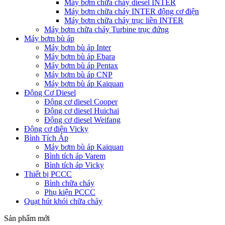
Máy bơm chữa cháy diesel INTER
Máy bơm chữa cháy INTER động cơ điện
Máy bơm chữa cháy trục liền INTER
Máy bơm chữa cháy Turbine trục đứng
Máy bơm bù áp
Máy bơm bù áp Inter
Máy bơm bù áp Ebara
Máy bơm bù áp Pentax
Máy bơm bù áp CNP
Máy bơm bù áp Kaiquan
Động Cơ Diesel
Động cơ diesel Cooper
Động cơ diesel Huichai
Động cơ diesel Weifang
Động cơ điện Vicky
Bình Tích Áp
Máy bơm bù áp Kaiquan
Bình tích áp Varem
Bình tích áp Vicky
Thiết bị PCCC
Bình chữa cháy
Phụ kiện PCCC
Quạt hút khói chữa cháy
Sản phẩm mới