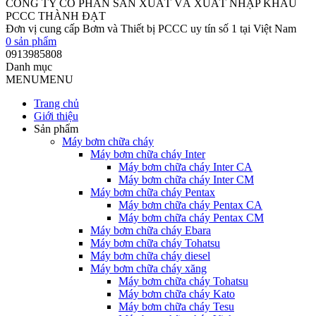
CÔNG TY CỔ PHẦN SẢN XUẤT VÀ XUẤT NHẬP KHẨU
PCCC THÀNH ĐẠT
Đơn vị cung cấp Bơm và Thiết bị PCCC uy tín số 1 tại Việt Nam
0
sản phẩm
0913985808
Danh mục
MENU
MENU
Trang chủ
Giới thiệu
Sản phẩm
Máy bơm chữa cháy
Máy bơm chữa cháy Inter
Máy bơm chữa cháy Inter CA
Máy bơm chữa cháy Inter CM
Máy bơm chữa cháy Pentax
Máy bơm chữa cháy Pentax CA
Máy bơm chữa cháy Pentax CM
Máy bơm chữa cháy Ebara
Máy bơm chữa cháy Tohatsu
Máy bơm chữa cháy diesel
Máy bơm chữa cháy xăng
Máy bơm chữa cháy Tohatsu
Máy bơm chữa cháy Kato
Máy bơm chữa cháy Tesu