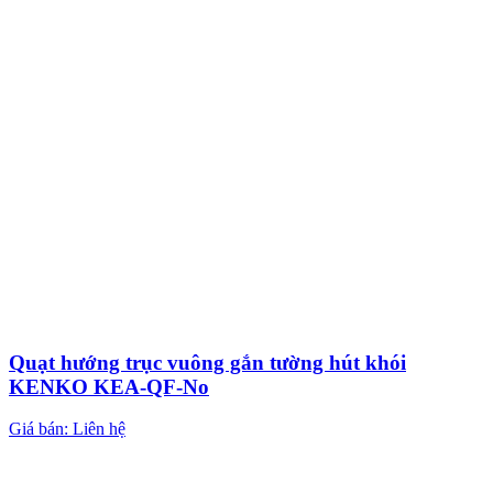
Quạt hướng trục vuông gắn tường hút khói
KENKO KEA-QF-No
Giá bán: Liên hệ