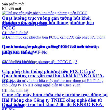
Sản phẩm mới
Bài viết mới
Quạt hướng trục vuông gắn tường hút khói
Thủ tục cấp giấy phép lưu thông phương tiện
KENKO KEA-QF-No
PCCC
Giá bán: Liên hệ
Quạt hướng trục gắn tường thân dẹt hút khói
Danh mục các phương tiện PCCC cần được cấp
KENKO KEA-WF-No
phép lưu thông
Giá bán: Liên hệ
Cấp phép lưu thông phương tiện PCCC là gì?
Quạt hướng trục gắn mái hút khói KENKO KEA-
RF-No
Giá bán: Liên hệ
Cung cấp máy bơm chữa cháy turbine trục đứng tại
Hải Phòng cho Công ty TNHH công nghệ điện tử
Quạt hướng trục hút khói 2 tốc độ KENKO KEA-
Chee Yuen
SF-No