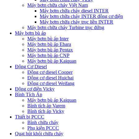
Máy bơm chữa cháy Việt Nam
Máy bơm chữa cháy diesel INTER
Máy bơm chữa cháy INTER động cơ điện
Máy bơm chữa cháy trục liền INTER
Máy bơm chữa cháy Turbine trục đứng
Máy bơm bù áp
Máy bơm bù áp Inter
Máy bơm bù áp Ebara
Máy bơm bù áp Pentax
Máy bơm bù áp CNP
Máy bơm bù áp Kaiquan
Động Cơ Diesel
Động cơ diesel Cooper
Động cơ diesel Huichai
Động cơ diesel Weifang
Động cơ điện Vicky
Bình Tích Áp
Máy bơm bù áp Kaiquan
Bình tích áp Varem
Bình tích áp Vicky
Thiết bị PCCC
Bình chữa cháy
Phụ kiện PCCC
Quạt hút khói chữa cháy