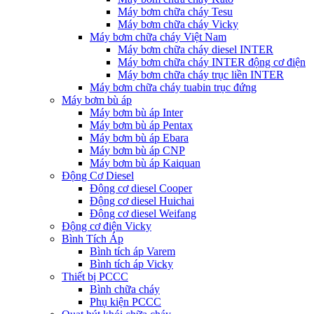
Máy bơm chữa cháy Tesu
Máy bơm chữa cháy Vicky
Máy bơm chữa cháy Việt Nam
Máy bơm chữa cháy diesel INTER
Máy bơm chữa cháy INTER động cơ điện
Máy bơm chữa cháy trục liền INTER
Máy bơm chữa cháy tuabin trục đứng
Máy bơm bù áp
Máy bơm bù áp Inter
Máy bơm bù áp Pentax
Máy bơm bù áp Ebara
Máy bơm bù áp CNP
Máy bơm bù áp Kaiquan
Động Cơ Diesel
Động cơ diesel Cooper
Động cơ diesel Huichai
Động cơ diesel Weifang
Động cơ điện Vicky
Bình Tích Áp
Bình tích áp Varem
Bình tích áp Vicky
Thiết bị PCCC
Bình chữa cháy
Phụ kiện PCCC