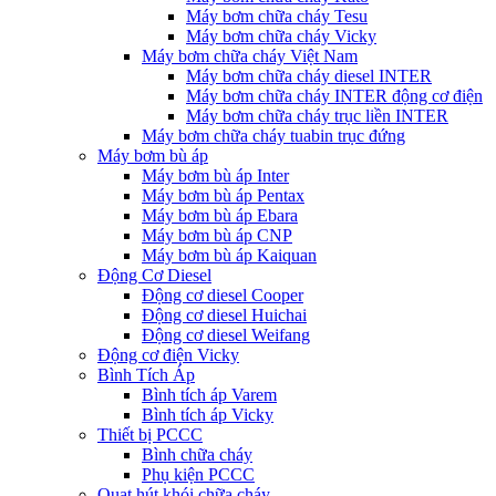
Máy bơm chữa cháy Tesu
Máy bơm chữa cháy Vicky
Máy bơm chữa cháy Việt Nam
Máy bơm chữa cháy diesel INTER
Máy bơm chữa cháy INTER động cơ điện
Máy bơm chữa cháy trục liền INTER
Máy bơm chữa cháy tuabin trục đứng
Máy bơm bù áp
Máy bơm bù áp Inter
Máy bơm bù áp Pentax
Máy bơm bù áp Ebara
Máy bơm bù áp CNP
Máy bơm bù áp Kaiquan
Động Cơ Diesel
Động cơ diesel Cooper
Động cơ diesel Huichai
Động cơ diesel Weifang
Động cơ điện Vicky
Bình Tích Áp
Bình tích áp Varem
Bình tích áp Vicky
Thiết bị PCCC
Bình chữa cháy
Phụ kiện PCCC
Quạt hút khói chữa cháy