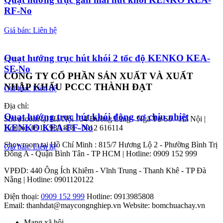
RF-No
Giá bán: Liên hệ
Quạt hướng trục hút khói 2 tốc độ KENKO KEA-
SF-No
CÔNG TY CỔ PHẦN SẢN XUẤT VÀ XUẤT
NHẬP KHẨU PCCC THÀNH ĐẠT
Giá bán: Liên hệ
Địa chỉ:
Quạt hướng trục hút khói động cơ chịu nhiệt
Showroom tại Hà Nội : 34 Đường Láng - Ngã Tư Sở - Hà Nội |
KENKO KEA-FF-No
Hotline: 0913 985 808 - 0912 616114
Showroom tại Hồ Chí Minh : 815/7 Hương Lộ 2 - Phường Bình Trị
Giá bán: Liên hệ
Đông A - Quận Bình Tân - TP HCM | Hotline: 0909 152 999
VPĐD: 440 Ông Ích Khiêm - Vĩnh Trung - Thanh Khê - TP Đà
Nẵng | Hotline: 0901120122
Điện thoại:
0909 152 999
Hotline: 0913985808
Email: thanhdat@maycongnghiep.vn
Website: bomchuachay.vn
Mạng xã hội