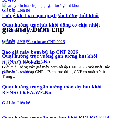
Giá bán: Liên hệ
Lưu ý khi lựa chọn quạt gắn tường hút khói
Quạt hướng trục hút khói động cơ chịu nhiệt
giá máy bơm cnp
KENKO KEA-FF-No
Giá bán: Liên hệ
Báo giá máy bơm bù áp CNP 2026
Quạt hướng trục vuông gắn tường hút khói
KENKO KEA-QF-No
Ngày đăng: 06-01-2021
Giới thiệu bảng báo giá máy bơm bù áp CNP 2026 mới nhất Báo
giá máy bơm bù áp CNP – Bơm trục đứng CNP có xuất xứ từ
Giá bán: Liên hệ
Trung ...
Quạt hướng trục gắn tường thân dẹt hút khói
KENKO KEA-WF-No
Giá bán: Liên hệ
Quạt hướng trục gắn mái hút khói KENKO KEA-