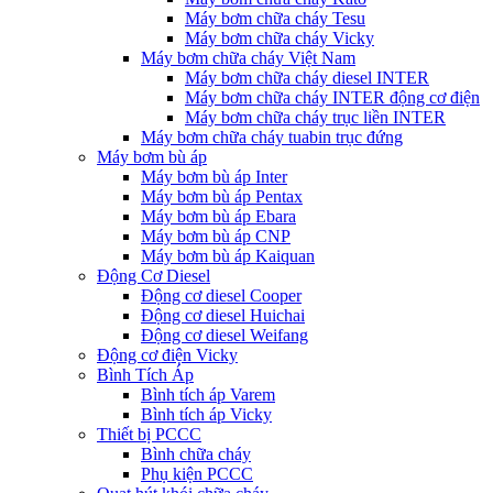
Máy bơm chữa cháy Tesu
Máy bơm chữa cháy Vicky
Máy bơm chữa cháy Việt Nam
Máy bơm chữa cháy diesel INTER
Máy bơm chữa cháy INTER động cơ điện
Máy bơm chữa cháy trục liền INTER
Máy bơm chữa cháy tuabin trục đứng
Máy bơm bù áp
Máy bơm bù áp Inter
Máy bơm bù áp Pentax
Máy bơm bù áp Ebara
Máy bơm bù áp CNP
Máy bơm bù áp Kaiquan
Động Cơ Diesel
Động cơ diesel Cooper
Động cơ diesel Huichai
Động cơ diesel Weifang
Động cơ điện Vicky
Bình Tích Áp
Bình tích áp Varem
Bình tích áp Vicky
Thiết bị PCCC
Bình chữa cháy
Phụ kiện PCCC