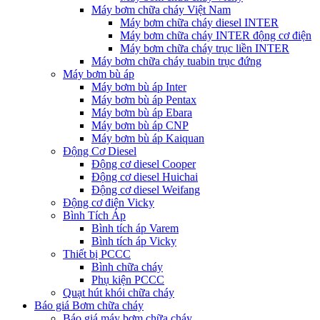
Máy bơm chữa cháy Việt Nam
Máy bơm chữa cháy diesel INTER
Máy bơm chữa cháy INTER động cơ điện
Máy bơm chữa cháy trục liền INTER
Máy bơm chữa cháy tuabin trục đứng
Máy bơm bù áp
Máy bơm bù áp Inter
Máy bơm bù áp Pentax
Máy bơm bù áp Ebara
Máy bơm bù áp CNP
Máy bơm bù áp Kaiquan
Động Cơ Diesel
Động cơ diesel Cooper
Động cơ diesel Huichai
Động cơ diesel Weifang
Động cơ điện Vicky
Bình Tích Áp
Bình tích áp Varem
Bình tích áp Vicky
Thiết bị PCCC
Bình chữa cháy
Phụ kiện PCCC
Quạt hút khói chữa cháy
Báo giá Bơm chữa cháy
Báo giá máy bơm chữa cháy