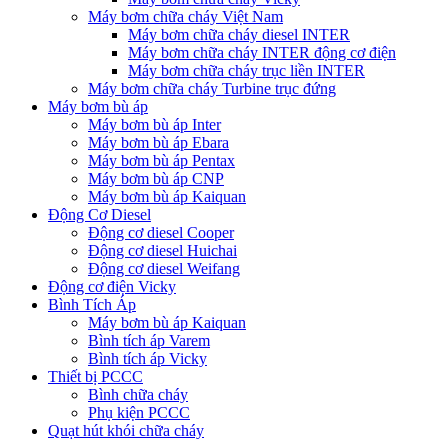
Máy bơm chữa cháy Việt Nam
Máy bơm chữa cháy diesel INTER
Máy bơm chữa cháy INTER động cơ điện
Máy bơm chữa cháy trục liền INTER
Máy bơm chữa cháy Turbine trục đứng
Máy bơm bù áp
Máy bơm bù áp Inter
Máy bơm bù áp Ebara
Máy bơm bù áp Pentax
Máy bơm bù áp CNP
Máy bơm bù áp Kaiquan
Động Cơ Diesel
Động cơ diesel Cooper
Động cơ diesel Huichai
Động cơ diesel Weifang
Động cơ điện Vicky
Bình Tích Áp
Máy bơm bù áp Kaiquan
Bình tích áp Varem
Bình tích áp Vicky
Thiết bị PCCC
Bình chữa cháy
Phụ kiện PCCC
Quạt hút khói chữa cháy