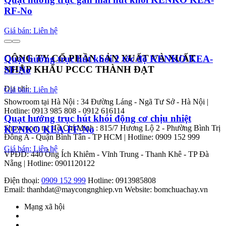
RF-No
Giá bán: Liên hệ
CÔNG TY CỔ PHẦN SẢN XUẤT VÀ XUẤT
Quạt hướng trục hút khói 2 tốc độ KENKO KEA-
NHẬP KHẨU PCCC THÀNH ĐẠT
SF-No
Địa chỉ:
Giá bán: Liên hệ
Showroom tại Hà Nội : 34 Đường Láng - Ngã Tư Sở - Hà Nội |
Hotline: 0913 985 808 - 0912 616114
Quạt hướng trục hút khói động cơ chịu nhiệt
Showroom tại Hồ Chí Minh : 815/7 Hương Lộ 2 - Phường Bình Trị
KENKO KEA-FF-No
Đông A - Quận Bình Tân - TP HCM | Hotline: 0909 152 999
Giá bán: Liên hệ
VPĐD: 440 Ông Ích Khiêm - Vĩnh Trung - Thanh Khê - TP Đà
Nẵng | Hotline: 0901120122
Điện thoại:
0909 152 999
Hotline: 0913985808
Email: thanhdat@maycongnghiep.vn
Website: bomchuachay.vn
Mạng xã hội