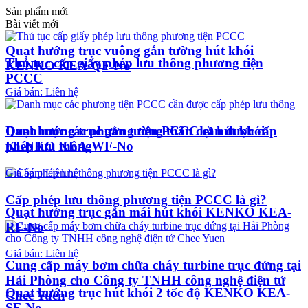
Sản phẩm mới
Bài viết mới
Quạt hướng trục vuông gắn tường hút khói
Thủ tục cấp giấy phép lưu thông phương tiện
KENKO KEA-QF-No
PCCC
Giá bán: Liên hệ
Quạt hướng trục gắn tường thân dẹt hút khói
Danh mục các phương tiện PCCC cần được cấp
KENKO KEA-WF-No
phép lưu thông
Giá bán: Liên hệ
Cấp phép lưu thông phương tiện PCCC là gì?
Quạt hướng trục gắn mái hút khói KENKO KEA-
RF-No
Giá bán: Liên hệ
Cung cấp máy bơm chữa cháy turbine trục đứng tại
Hải Phòng cho Công ty TNHH công nghệ điện tử
Quạt hướng trục hút khói 2 tốc độ KENKO KEA-
Chee Yuen
SF-No