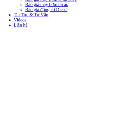
Báo giá máy bơm bù áp
Báo giá động cơ Diesel
Tin Tức & Tư Vấn
Videos
Liên hệ