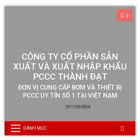
0
0913985808
DANH MỤC