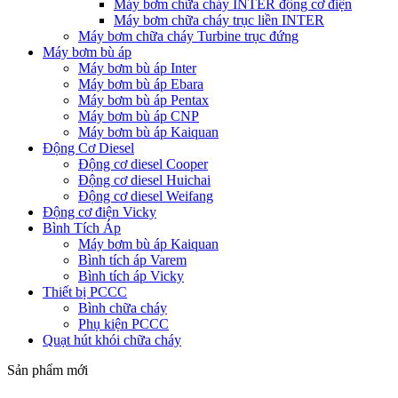
Máy bơm chữa cháy INTER động cơ điện
Máy bơm chữa cháy trục liền INTER
Máy bơm chữa cháy Turbine trục đứng
Máy bơm bù áp
Máy bơm bù áp Inter
Máy bơm bù áp Ebara
Máy bơm bù áp Pentax
Máy bơm bù áp CNP
Máy bơm bù áp Kaiquan
Động Cơ Diesel
Động cơ diesel Cooper
Động cơ diesel Huichai
Động cơ diesel Weifang
Động cơ điện Vicky
Bình Tích Áp
Máy bơm bù áp Kaiquan
Bình tích áp Varem
Bình tích áp Vicky
Thiết bị PCCC
Bình chữa cháy
Phụ kiện PCCC
Quạt hút khói chữa cháy
Sản phẩm mới