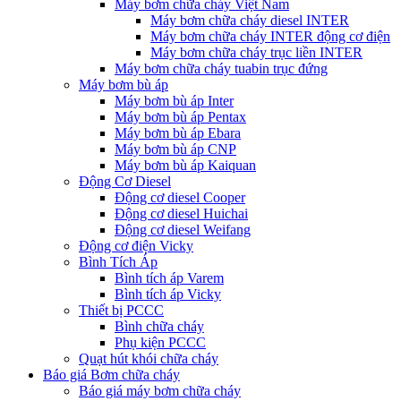
Máy bơm chữa cháy Việt Nam
Máy bơm chữa cháy diesel INTER
Máy bơm chữa cháy INTER động cơ điện
Máy bơm chữa cháy trục liền INTER
Máy bơm chữa cháy tuabin trục đứng
Máy bơm bù áp
Máy bơm bù áp Inter
Máy bơm bù áp Pentax
Máy bơm bù áp Ebara
Máy bơm bù áp CNP
Máy bơm bù áp Kaiquan
Động Cơ Diesel
Động cơ diesel Cooper
Động cơ diesel Huichai
Động cơ diesel Weifang
Động cơ điện Vicky
Bình Tích Áp
Bình tích áp Varem
Bình tích áp Vicky
Thiết bị PCCC
Bình chữa cháy
Phụ kiện PCCC
Quạt hút khói chữa cháy
Báo giá Bơm chữa cháy
Báo giá máy bơm chữa cháy