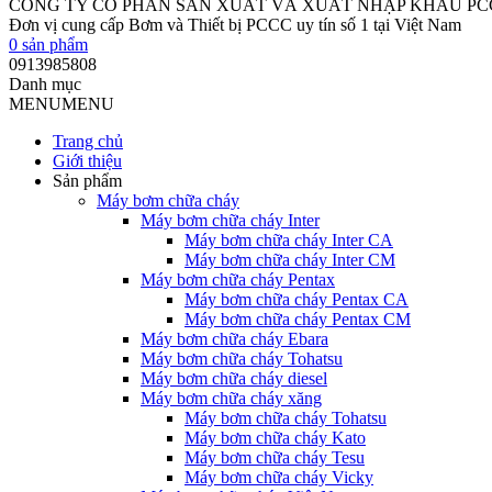
CÔNG TY CỔ PHẦN SẢN XUẤT VÀ XUẤT NHẬP KHẨU P
Đơn vị cung cấp Bơm và Thiết bị PCCC uy tín số 1 tại Việt Nam
0
sản phẩm
0913985808
Danh mục
MENU
MENU
Trang chủ
Giới thiệu
Sản phẩm
Máy bơm chữa cháy
Máy bơm chữa cháy Inter
Máy bơm chữa cháy Inter CA
Máy bơm chữa cháy Inter CM
Máy bơm chữa cháy Pentax
Máy bơm chữa cháy Pentax CA
Máy bơm chữa cháy Pentax CM
Máy bơm chữa cháy Ebara
Máy bơm chữa cháy Tohatsu
Máy bơm chữa cháy diesel
Máy bơm chữa cháy xăng
Máy bơm chữa cháy Tohatsu
Máy bơm chữa cháy Kato
Máy bơm chữa cháy Tesu
Máy bơm chữa cháy Vicky