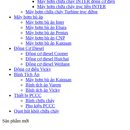
Máy bơm chữa cháy INTER động cơ điện
Máy bơm chữa cháy trục liền INTER
Máy bơm chữa cháy Turbine trục đứng
Máy bơm bù áp
Máy bơm bù áp Inter
Máy bơm bù áp Ebara
Máy bơm bù áp Pentax
Máy bơm bù áp CNP
Máy bơm bù áp Kaiquan
Động Cơ Diesel
Động cơ diesel Cooper
Động cơ diesel Huichai
Động cơ diesel Weifang
Động cơ điện Vicky
Bình Tích Áp
Máy bơm bù áp Kaiquan
Bình tích áp Varem
Bình tích áp Vicky
Thiết bị PCCC
Bình chữa cháy
Phụ kiện PCCC
Quạt hút khói chữa cháy
Sản phẩm mới