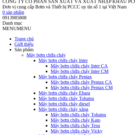
CÔNG TY CỔ PHẦN SẢN XUẤT VÀ XUẤT NHẬP KHẨU P
Đơn vị cung cấp Bơm và Thiết bị PCCC uy tín số 1 tại Việt Nam
0
sản phẩm
0913985808
Danh mục
MENU
MENU
Trang chủ
Giới thiệu
Sản phẩm
Máy bơm chữa cháy
Máy bơm chữa cháy Inter
Máy bơm chữa cháy Inter CA
Máy bơm chữa cháy Inter CM
Máy bơm chữa cháy Pentax
Máy bơm chữa cháy Pentax CA
Máy bơm chữa cháy Pentax CM
Máy bơm chữa cháy Ebara
Máy bơm chữa cháy Tohatsu
Máy bơm chữa cháy diesel
Máy bơm chữa cháy xăng
Máy bơm chữa cháy Tohatsu
Máy bơm chữa cháy Kato
Máy bơm chữa cháy Tesu
Máy bơm chữa cháy Vicky