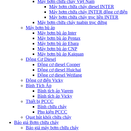
Máy bơm chữa cháy Việt Nam
Máy bơm chữa cháy diesel INTER
Máy bơm chữa cháy INTER động cơ điện
Máy bơm chữa cháy trục liền INTER
Máy bơm chữa cháy tuabin trục đứng
Máy bơm bù áp
Máy bơm bù áp Inter
Máy bơm bù áp Pentax
Máy bơm bù áp Ebara
Máy bơm bù áp CNP
Máy bơm bù áp Kaiquan
Động Cơ Diesel
Động cơ diesel Cooper
Động cơ diesel Huichai
Động cơ diesel Weifang
Động cơ điện Vicky
Bình Tích Áp
Bình tích áp Varem
Bình tích áp Vicky
Thiết bị PCCC
Bình chữa cháy
Phụ kiện PCCC
Quạt hút khói chữa cháy
Báo giá Bơm chữa cháy
Báo giá máy bơm chữa cháy