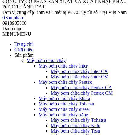
CÔNG TY CỔ PHẦN SẢN XUẤT VÀ XUẤT NHẬP KHẨU
PCCC THÀNH ĐẠT
Đơn vị cung cấp Bơm và Thiết bị PCCC uy tín số 1 tại Việt Nam
0
sản phẩm
0913985808
Danh mục
MENU
MENU
Trang chủ
Giới thiệu
Sản phẩm
Máy bơm chữa cháy
Máy bơm chữa cháy Inter
Máy bơm chữa cháy Inter CA
Máy bơm chữa cháy Inter CM
Máy bơm chữa cháy Pentax
Máy bơm chữa cháy Pentax CA
Máy bơm chữa cháy Pentax CM
Máy bơm chữa cháy Ebara
Máy bơm chữa cháy Tohatsu
Máy bơm chữa cháy diesel
Máy bơm chữa cháy xăng
Máy bơm chữa cháy Tohatsu
Máy bơm chữa cháy Kato
Máy bơm chữa cháy Tesu