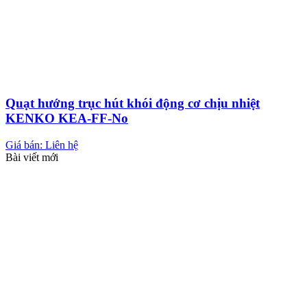
Quạt hướng trục hút khói động cơ chịu nhiệt
KENKO KEA-FF-No
Giá bán: Liên hệ
Bài viết mới