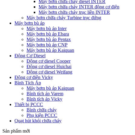
Máy bơm chữa cháy diesel INTER
Máy bơm chữa cháy INTER động cơ điện
Máy bơm chữa cháy trục liền INTER
Máy bơm chữa cháy Turbine trục đứng
Máy bơm bù áp
Máy bơm bù áp Inter
Máy bơm bù áp Ebara
Máy bơm bù áp Pentax
Máy bơm bù áp CNP
Máy bơm bù áp Kaiquan
Động Cơ Diesel
Động cơ diesel Cooper
Động cơ diesel Huichai
Động cơ diesel Weifang
Động cơ điện Vicky
Bình Tích Áp
Máy bơm bù áp Kaiquan
Bình tích áp Varem
Bình tích áp Vicky
Thiết bị PCCC
Bình chữa cháy
Phụ kiện PCCC
Quạt hút khói chữa cháy
Sản phẩm mới