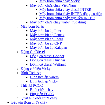
Máy bơm chữa cháy Vicky
Máy bơm chữa cháy Việt Nam
Máy bơm chữa cháy diesel INTER
Máy bơm chữa cháy INTER động cơ điện
Máy bơm chữa cháy trục liền INTER
Máy bơm chữa cháy tuabin trục đứng
Máy bơm bù áp
Máy bơm bù áp Inter
Máy bơm bù áp Pentax
Máy bơm bù áp Ebara
Máy bơm bù áp CNP
Máy bơm bù áp Kaiquan
Động Cơ Diesel
Động cơ diesel Cooper
Động cơ diesel Huichai
Động cơ diesel Weifang
Động cơ điện Vicky
Bình Tích Áp
Bình tích áp Varem
Bình tích áp Vicky
Thiết bị PCCC
Bình chữa cháy
Phụ kiện PCCC
Quạt hút khói chữa cháy
Báo giá Bơm chữa cháy