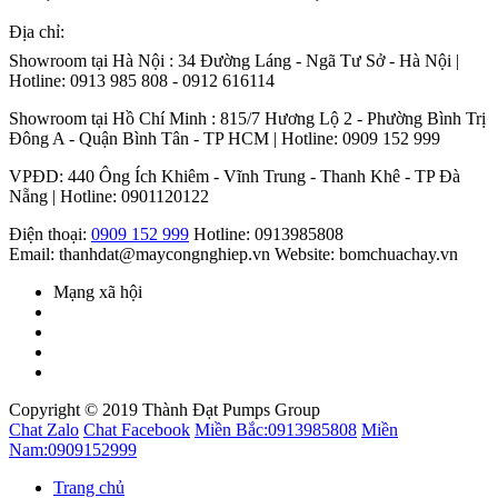
Địa chỉ:
Showroom tại Hà Nội : 34 Đường Láng - Ngã Tư Sở - Hà Nội |
Hotline: 0913 985 808 - 0912 616114
Showroom tại Hồ Chí Minh : 815/7 Hương Lộ 2 - Phường Bình Trị
Đông A - Quận Bình Tân - TP HCM | Hotline: 0909 152 999
VPĐD: 440 Ông Ích Khiêm - Vĩnh Trung - Thanh Khê - TP Đà
Nẵng | Hotline: 0901120122
Điện thoại:
0909 152 999
Hotline: 0913985808
Email: thanhdat@maycongnghiep.vn
Website: bomchuachay.vn
Mạng xã hội
Copyright © 2019 Thành Đạt Pumps Group
Chat Zalo
Chat Facebook
Miền Bắc:
0913985808
Miền
Nam:
0909152999
Trang chủ