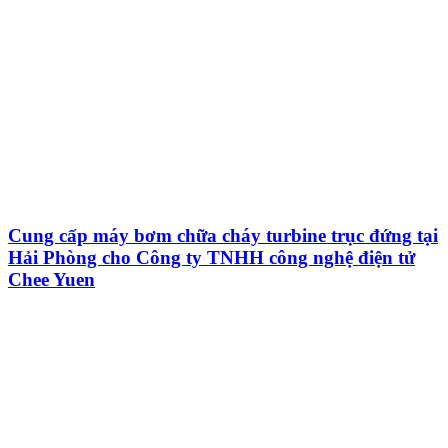
Cung cấp máy bơm chữa cháy turbine trục đứng tại
Hải Phòng cho Công ty TNHH công nghệ điện tử
Chee Yuen