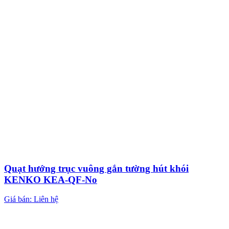
Quạt hướng trục vuông gắn tường hút khói
KENKO KEA-QF-No
Giá bán: Liên hệ