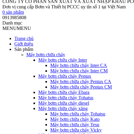
CÔNG TY CỔ PHẦN SẢN XUẤT VÀ XUẤT NHẬP KHẨU P
Đơn vị cung cấp Bơm và Thiết bị PCCC uy tín số 1 tại Việt Nam
0
sản phẩm
0913985808
Danh mục
MENU
MENU
Trang chủ
Giới thiệu
Sản phẩm
Máy bơm chữa cháy
Máy bơm chữa cháy Inter
Máy bơm chữa cháy Inter CA
Máy bơm chữa cháy Inter CM
Máy bơm chữa cháy Pentax
Máy bơm chữa cháy Pentax CA
Máy bơm chữa cháy Pentax CM
Máy bơm chữa cháy Ebara
Máy bơm chữa cháy Tohatsu
Máy bơm chữa cháy diesel
Máy bơm chữa cháy xăng
Máy bơm chữa cháy Tohatsu
Máy bơm chữa cháy Kato
Máy bơm chữa cháy Tesu
Máy bơm chữa cháy Vicky