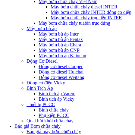
Máy bơm chữa cháy Việt Nam
Máy bơm chữa cháy diesel INTER
Máy bơm chữa cháy INTER động cơ điện
Máy bơm chữa cháy trục liền INTER
Máy bơm chữa cháy tuabin trục đứng
Máy bơm bù áp
Máy bơm bù áp Inter
Máy bơm bù áp Pentax
Máy bơm bù áp Ebara
Máy bơm bù áp CNP
Máy bơm bù áp Kaiquan
Động Cơ Diesel
Động cơ diesel Cooper
Động cơ diesel Huichai
Động cơ diesel Weifang
Động cơ điện Vicky
Bình Tích Áp
Bình tích áp Varem
Bình tích áp Vicky
Thiết bị PCCC
Bình chữa cháy
Phụ kiện PCCC
Quạt hút khói chữa cháy
Báo giá Bơm chữa cháy
Báo giá máy bơm chữa cháy