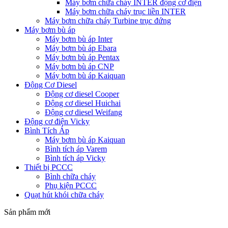
Máy bơm chữa cháy INTER động cơ điện
Máy bơm chữa cháy trục liền INTER
Máy bơm chữa cháy Turbine trục đứng
Máy bơm bù áp
Máy bơm bù áp Inter
Máy bơm bù áp Ebara
Máy bơm bù áp Pentax
Máy bơm bù áp CNP
Máy bơm bù áp Kaiquan
Động Cơ Diesel
Động cơ diesel Cooper
Động cơ diesel Huichai
Động cơ diesel Weifang
Động cơ điện Vicky
Bình Tích Áp
Máy bơm bù áp Kaiquan
Bình tích áp Varem
Bình tích áp Vicky
Thiết bị PCCC
Bình chữa cháy
Phụ kiện PCCC
Quạt hút khói chữa cháy
Sản phẩm mới