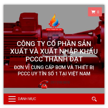
0
0913985808
DANH MỤC