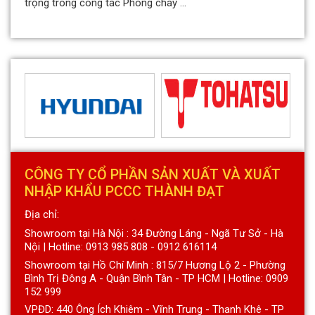
trọng trong công tác Phòng cháy ...
CÔNG TY CỔ PHẦN SẢN XUẤT VÀ XUẤT
NHẬP KHẨU PCCC THÀNH ĐẠT
Địa chỉ:
Showroom tại Hà Nội : 34 Đường Láng - Ngã Tư Sở - Hà
Nội | Hotline: 0913 985 808 - 0912 616114
Showroom tại Hồ Chí Minh : 815/7 Hương Lộ 2 - Phường
Bình Trị Đông A - Quận Bình Tân - TP HCM | Hotline: 0909
152 999
VPĐD: 440 Ông Ích Khiêm - Vĩnh Trung - Thanh Khê - TP