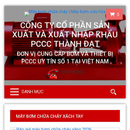
0
0913985808
DANH MỤC
MÁY BƠM CHỮA CHÁY XÁCH TAY