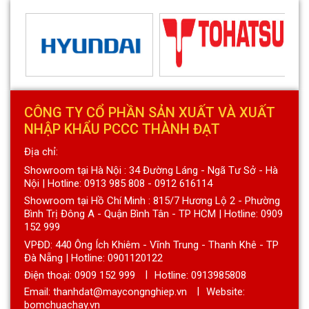
CÔNG TY CỔ PHẦN SẢN XUẤT VÀ XUẤT
NHẬP KHẨU PCCC THÀNH ĐẠT
Địa chỉ:
Showroom tại Hà Nội : 34 Đường Láng - Ngã Tư Sở - Hà
Nội | Hotline: 0913 985 808 - 0912 616114
Showroom tại Hồ Chí Minh : 815/7 Hương Lộ 2 - Phường
Bình Trị Đông A - Quận Bình Tân - TP HCM | Hotline: 0909
152 999
VPĐD: 440 Ông Ích Khiêm - Vĩnh Trung - Thanh Khê - TP
Đà Nẵng | Hotline: 0901120122
Điện thoại:
0909 152 999
Hotline: 0913985808
Email: thanhdat@maycongnghiep.vn
Website:
bomchuachay.vn