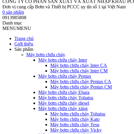
CÔNG TY CỔ PHẦN SẢN XUẤT VÀ XUẤT NHẬP KHẨU P
Đơn vị cung cấp Bơm và Thiết bị PCCC uy tín số 1 tại Việt Nam
0
sản phẩm
0913985808
Danh mục
MENU
MENU
Trang chủ
Giới thiệu
Sản phẩm
Máy bơm chữa cháy
Máy bơm chữa cháy Inter
Máy bơm chữa cháy Inter CA
Máy bơm chữa cháy Inter CM
Máy bơm chữa cháy Pentax
Máy bơm chữa cháy Pentax CA
Máy bơm chữa cháy Pentax CM
Máy bơm chữa cháy Ebara
Máy bơm chữa cháy Tohatsu
Máy bơm chữa cháy diesel
Máy bơm chữa cháy xăng
Máy bơm chữa cháy Tohatsu
Máy bơm chữa cháy Kato
Máy bơm chữa cháy Tesu
Máy bơm chữa cháy Vicky