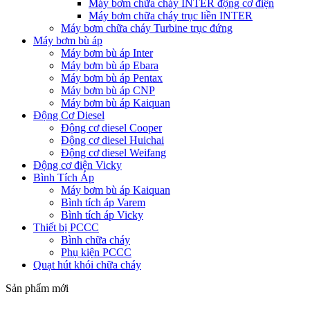
Máy bơm chữa cháy INTER động cơ điện
Máy bơm chữa cháy trục liền INTER
Máy bơm chữa cháy Turbine trục đứng
Máy bơm bù áp
Máy bơm bù áp Inter
Máy bơm bù áp Ebara
Máy bơm bù áp Pentax
Máy bơm bù áp CNP
Máy bơm bù áp Kaiquan
Động Cơ Diesel
Động cơ diesel Cooper
Động cơ diesel Huichai
Động cơ diesel Weifang
Động cơ điện Vicky
Bình Tích Áp
Máy bơm bù áp Kaiquan
Bình tích áp Varem
Bình tích áp Vicky
Thiết bị PCCC
Bình chữa cháy
Phụ kiện PCCC
Quạt hút khói chữa cháy
Sản phẩm mới