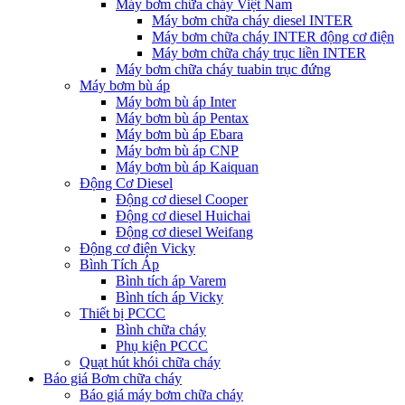
Máy bơm chữa cháy Việt Nam
Máy bơm chữa cháy diesel INTER
Máy bơm chữa cháy INTER động cơ điện
Máy bơm chữa cháy trục liền INTER
Máy bơm chữa cháy tuabin trục đứng
Máy bơm bù áp
Máy bơm bù áp Inter
Máy bơm bù áp Pentax
Máy bơm bù áp Ebara
Máy bơm bù áp CNP
Máy bơm bù áp Kaiquan
Động Cơ Diesel
Động cơ diesel Cooper
Động cơ diesel Huichai
Động cơ diesel Weifang
Động cơ điện Vicky
Bình Tích Áp
Bình tích áp Varem
Bình tích áp Vicky
Thiết bị PCCC
Bình chữa cháy
Phụ kiện PCCC
Quạt hút khói chữa cháy
Báo giá Bơm chữa cháy
Báo giá máy bơm chữa cháy