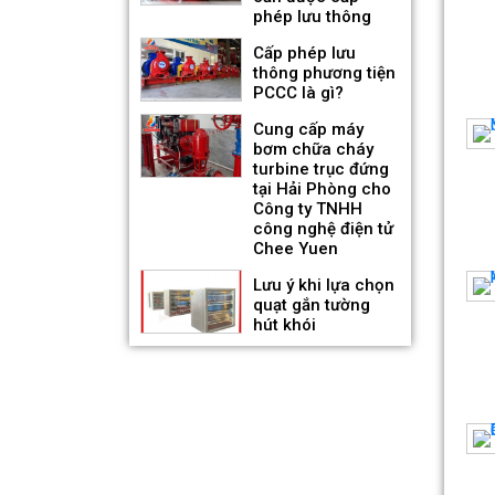
phép lưu thông
Quạt hướng trục gắn tường
Cấp phép lưu
thân dẹt hút khói KENKO
thông phương tiện
KEA-WF-No
PCCC là gì?
Giá bán: Liên hệ
Cung cấp máy
bơm chữa cháy
turbine trục đứng
tại Hải Phòng cho
Công ty TNHH
công nghệ điện tử
Chee Yuen
Lưu ý khi lựa chọn
quạt gắn tường
hút khói
Quạt hướng trục gắn mái
hút khói KENKO KEA-RF-No
Giá bán: Liên hệ