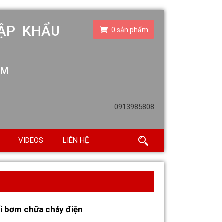
ẬP KHẨU
0
sản phẩm
AM
0913985808
VIDEOS
LIÊN HỆ
ối bơm chữa cháy điện