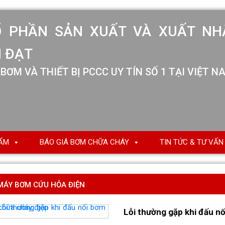
Ổ PHẦN SẢN XUẤT VÀ XUẤT NH
 ĐẠT
BƠM VÀ THIẾT BỊ PCCC UY TÍN SỐ 1 TẠI VIỆT N
ẨM
BÁO GIÁ BƠM CHỮA CHÁY
TIN TỨC & TƯ VẤN
MÁY BƠM CỨU HỎA ĐIỆN
Lỗi thường gặp khi đấu n