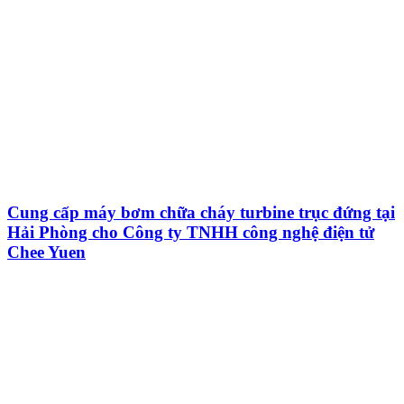
Cung cấp máy bơm chữa cháy turbine trục đứng tại
Hải Phòng cho Công ty TNHH công nghệ điện tử
Chee Yuen