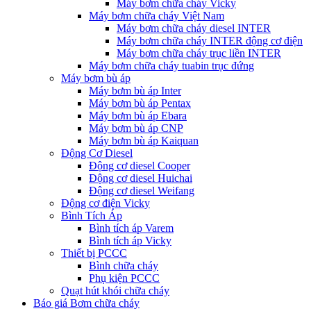
Máy bơm chữa cháy Vicky
Máy bơm chữa cháy Việt Nam
Máy bơm chữa cháy diesel INTER
Máy bơm chữa cháy INTER động cơ điện
Máy bơm chữa cháy trục liền INTER
Máy bơm chữa cháy tuabin trục đứng
Máy bơm bù áp
Máy bơm bù áp Inter
Máy bơm bù áp Pentax
Máy bơm bù áp Ebara
Máy bơm bù áp CNP
Máy bơm bù áp Kaiquan
Động Cơ Diesel
Động cơ diesel Cooper
Động cơ diesel Huichai
Động cơ diesel Weifang
Động cơ điện Vicky
Bình Tích Áp
Bình tích áp Varem
Bình tích áp Vicky
Thiết bị PCCC
Bình chữa cháy
Phụ kiện PCCC
Quạt hút khói chữa cháy
Báo giá Bơm chữa cháy