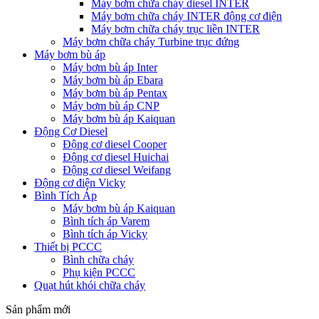
Máy bơm chữa cháy diesel INTER
Máy bơm chữa cháy INTER động cơ điện
Máy bơm chữa cháy trục liền INTER
Máy bơm chữa cháy Turbine trục đứng
Máy bơm bù áp
Máy bơm bù áp Inter
Máy bơm bù áp Ebara
Máy bơm bù áp Pentax
Máy bơm bù áp CNP
Máy bơm bù áp Kaiquan
Động Cơ Diesel
Động cơ diesel Cooper
Động cơ diesel Huichai
Động cơ diesel Weifang
Động cơ điện Vicky
Bình Tích Áp
Máy bơm bù áp Kaiquan
Bình tích áp Varem
Bình tích áp Vicky
Thiết bị PCCC
Bình chữa cháy
Phụ kiện PCCC
Quạt hút khói chữa cháy
Sản phẩm mới