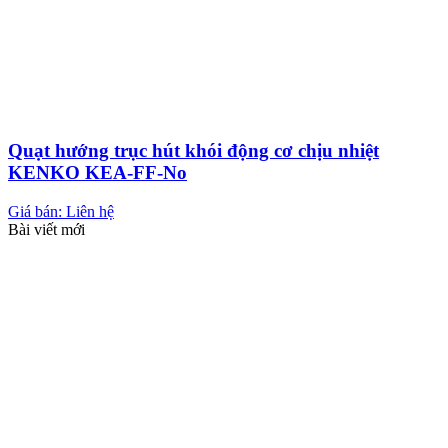
Quạt hướng trục hút khói động cơ chịu nhiệt
KENKO KEA-FF-No
Giá bán: Liên hệ
Bài viết mới