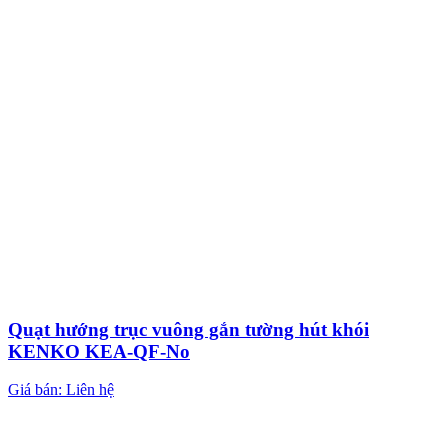
Quạt hướng trục vuông gắn tường hút khói
KENKO KEA-QF-No
Giá bán: Liên hệ