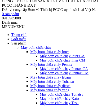
CÔNG TY CỔ PHẦN SẢN XUẤT VÀ XUẤT NHẬP KHẨU
PCCC THÀNH ĐẠT
Đơn vị cung cấp Bơm và Thiết bị PCCC uy tín số 1 tại Việt Nam
0
sản phẩm
0913985808
Danh mục
MENU
MENU
Trang chủ
Giới thiệu
Sản phẩm
Máy bơm chữa cháy
Máy bơm chữa cháy Inter
Máy bơm chữa cháy Inter CA
Máy bơm chữa cháy Inter CM
Máy bơm chữa cháy Pentax
Máy bơm chữa cháy Pentax CA
Máy bơm chữa cháy Pentax CM
Máy bơm chữa cháy Ebara
Máy bơm chữa cháy Tohatsu
Máy bơm chữa cháy diesel
Máy bơm chữa cháy xăng
Máy bơm chữa cháy Tohatsu
Máy bơm chữa cháy Kato
Máy bơm chữa cháy Tesu