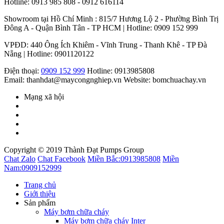
Hotline: 0913 985 808 - 0912 616114
Showroom tại Hồ Chí Minh : 815/7 Hương Lộ 2 - Phường Bình Trị
Đông A - Quận Bình Tân - TP HCM | Hotline: 0909 152 999
VPĐD: 440 Ông Ích Khiêm - Vĩnh Trung - Thanh Khê - TP Đà
Nẵng | Hotline: 0901120122
Điện thoại:
0909 152 999
Hotline: 0913985808
Email: thanhdat@maycongnghiep.vn
Website: bomchuachay.vn
Mạng xã hội
Copyright © 2019 Thành Đạt Pumps Group
Chat Zalo
Chat Facebook
Miền Bắc:
0913985808
Miền
Nam:
0909152999
Trang chủ
Giới thiệu
Sản phẩm
Máy bơm chữa cháy
Máy bơm chữa cháy Inter