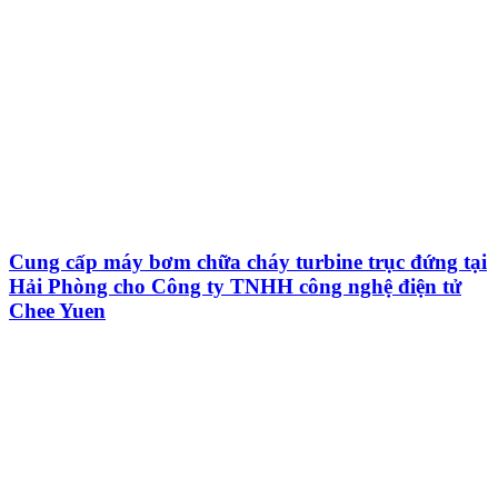
Cung cấp máy bơm chữa cháy turbine trục đứng tại
Hải Phòng cho Công ty TNHH công nghệ điện tử
Chee Yuen