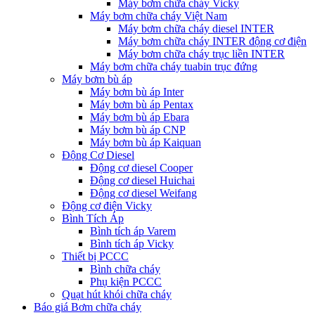
Máy bơm chữa cháy Vicky
Máy bơm chữa cháy Việt Nam
Máy bơm chữa cháy diesel INTER
Máy bơm chữa cháy INTER động cơ điện
Máy bơm chữa cháy trục liền INTER
Máy bơm chữa cháy tuabin trục đứng
Máy bơm bù áp
Máy bơm bù áp Inter
Máy bơm bù áp Pentax
Máy bơm bù áp Ebara
Máy bơm bù áp CNP
Máy bơm bù áp Kaiquan
Động Cơ Diesel
Động cơ diesel Cooper
Động cơ diesel Huichai
Động cơ diesel Weifang
Động cơ điện Vicky
Bình Tích Áp
Bình tích áp Varem
Bình tích áp Vicky
Thiết bị PCCC
Bình chữa cháy
Phụ kiện PCCC
Quạt hút khói chữa cháy
Báo giá Bơm chữa cháy