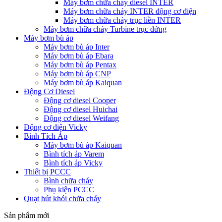
Máy bơm chữa cháy diesel INTER
Máy bơm chữa cháy INTER động cơ điện
Máy bơm chữa cháy trục liền INTER
Máy bơm chữa cháy Turbine trục đứng
Máy bơm bù áp
Máy bơm bù áp Inter
Máy bơm bù áp Ebara
Máy bơm bù áp Pentax
Máy bơm bù áp CNP
Máy bơm bù áp Kaiquan
Động Cơ Diesel
Động cơ diesel Cooper
Động cơ diesel Huichai
Động cơ diesel Weifang
Động cơ điện Vicky
Bình Tích Áp
Máy bơm bù áp Kaiquan
Bình tích áp Varem
Bình tích áp Vicky
Thiết bị PCCC
Bình chữa cháy
Phụ kiện PCCC
Quạt hút khói chữa cháy
Sản phẩm mới