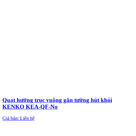
Quạt hướng trục vuông gắn tường hút khói
KENKO KEA-QF-No
Giá bán: Liên hệ