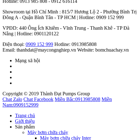
Hotline: 0913 985 808 - 0912 616114
Showroom tại Hồ Chí Minh : 815/7 Hương Lộ 2 - Phường Bình Trị
Đông A - Quận Bình Tân - TP HCM | Hotline: 0909 152 999
VPĐD: 440 Ông Ích Khiêm - Vĩnh Trung - Thanh Khê - TP Đà
Nẵng | Hotline: 0901120122
Điện thoại:
0909 152 999
Hotline: 0913985808
Email: thanhdat@maycongnghiep.vn
Website: bomchuachay.vn
Mạng xã hội
Copyright © 2019 Thành Đạt Pumps Group
Chat Zalo
Chat Facebook
Miền Bắc:
0913985808
Miền
Nam:
0909152999
Trang chủ
Giới thiệu
Sản phẩm
Máy bơm chữa cháy
Máy bơm chữa cháy Inter