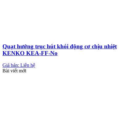
Quạt hướng trục hút khói động cơ chịu nhiệt
KENKO KEA-FF-No
Giá bán: Liên hệ
Bài viết mới