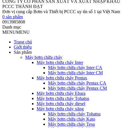
CÔNG TY CỔ PHẦN SẢN XUẤT VÀ XUẤT NHẬP KHẨU
PCCC THÀNH ĐẠT
Đơn vị cung cấp Bơm và Thiết bị PCCC uy tín số 1 tại Việt Nam
0
sản phẩm
0913985808
Danh mục
MENU
MENU
Trang chủ
Giới thiệu
Sản phẩm
Máy bơm chữa cháy
Máy bơm chữa cháy Inter
Máy bơm chữa cháy Inter CA
Máy bơm chữa cháy Inter CM
Máy bơm chữa cháy Pentax
Máy bơm chữa cháy Pentax CA
Máy bơm chữa cháy Pentax CM
Máy bơm chữa cháy Ebara
Máy bơm chữa cháy Tohatsu
Máy bơm chữa cháy diesel
Máy bơm chữa cháy xăng
Máy bơm chữa cháy Tohatsu
Máy bơm chữa cháy Kato
Máy bơm chữa cháy Tesu