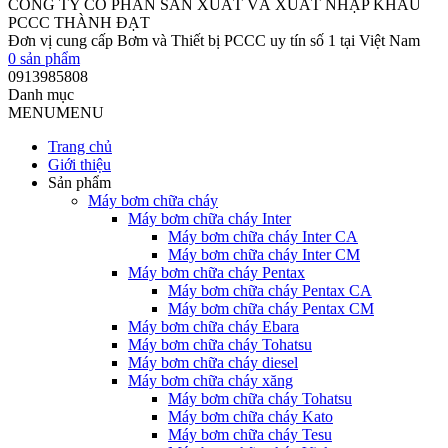
CÔNG TY CỔ PHẦN SẢN XUẤT VÀ XUẤT NHẬP KHẨU
PCCC THÀNH ĐẠT
Đơn vị cung cấp Bơm và Thiết bị PCCC uy tín số 1 tại Việt Nam
0
sản phẩm
0913985808
Danh mục
MENU
MENU
Trang chủ
Giới thiệu
Sản phẩm
Máy bơm chữa cháy
Máy bơm chữa cháy Inter
Máy bơm chữa cháy Inter CA
Máy bơm chữa cháy Inter CM
Máy bơm chữa cháy Pentax
Máy bơm chữa cháy Pentax CA
Máy bơm chữa cháy Pentax CM
Máy bơm chữa cháy Ebara
Máy bơm chữa cháy Tohatsu
Máy bơm chữa cháy diesel
Máy bơm chữa cháy xăng
Máy bơm chữa cháy Tohatsu
Máy bơm chữa cháy Kato
Máy bơm chữa cháy Tesu