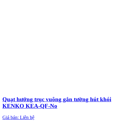
Quạt hướng trục vuông gắn tường hút khói
KENKO KEA-QF-No
Giá bán: Liên hệ