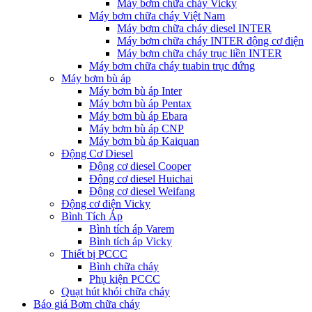
Máy bơm chữa cháy Vicky
Máy bơm chữa cháy Việt Nam
Máy bơm chữa cháy diesel INTER
Máy bơm chữa cháy INTER động cơ điện
Máy bơm chữa cháy trục liền INTER
Máy bơm chữa cháy tuabin trục đứng
Máy bơm bù áp
Máy bơm bù áp Inter
Máy bơm bù áp Pentax
Máy bơm bù áp Ebara
Máy bơm bù áp CNP
Máy bơm bù áp Kaiquan
Động Cơ Diesel
Động cơ diesel Cooper
Động cơ diesel Huichai
Động cơ diesel Weifang
Động cơ điện Vicky
Bình Tích Áp
Bình tích áp Varem
Bình tích áp Vicky
Thiết bị PCCC
Bình chữa cháy
Phụ kiện PCCC
Quạt hút khói chữa cháy
Báo giá Bơm chữa cháy