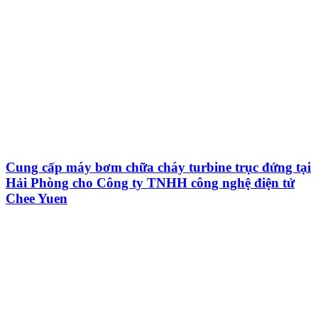
Cung cấp máy bơm chữa cháy turbine trục đứng tại
Hải Phòng cho Công ty TNHH công nghệ điện tử
Chee Yuen