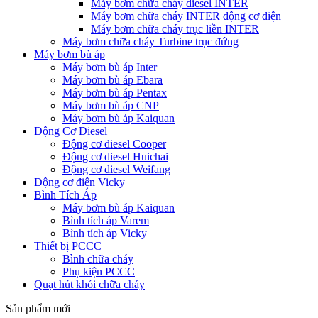
Máy bơm chữa cháy diesel INTER
Máy bơm chữa cháy INTER động cơ điện
Máy bơm chữa cháy trục liền INTER
Máy bơm chữa cháy Turbine trục đứng
Máy bơm bù áp
Máy bơm bù áp Inter
Máy bơm bù áp Ebara
Máy bơm bù áp Pentax
Máy bơm bù áp CNP
Máy bơm bù áp Kaiquan
Động Cơ Diesel
Động cơ diesel Cooper
Động cơ diesel Huichai
Động cơ diesel Weifang
Động cơ điện Vicky
Bình Tích Áp
Máy bơm bù áp Kaiquan
Bình tích áp Varem
Bình tích áp Vicky
Thiết bị PCCC
Bình chữa cháy
Phụ kiện PCCC
Quạt hút khói chữa cháy
Sản phẩm mới