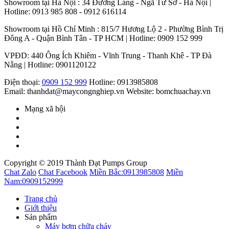
Showroom tại Hà Nội : 34 Đường Láng - Ngã Tư Sở - Hà Nội |
Hotline: 0913 985 808 - 0912 616114
Showroom tại Hồ Chí Minh : 815/7 Hương Lộ 2 - Phường Bình Trị
Đông A - Quận Bình Tân - TP HCM | Hotline: 0909 152 999
VPĐD: 440 Ông Ích Khiêm - Vĩnh Trung - Thanh Khê - TP Đà
Nẵng | Hotline: 0901120122
Điện thoại:
0909 152 999
Hotline: 0913985808
Email: thanhdat@maycongnghiep.vn
Website: bomchuachay.vn
Mạng xã hội
Copyright © 2019 Thành Đạt Pumps Group
Chat Zalo
Chat Facebook
Miền Bắc:
0913985808
Miền
Nam:
0909152999
Trang chủ
Giới thiệu
Sản phẩm
Máy bơm chữa cháy