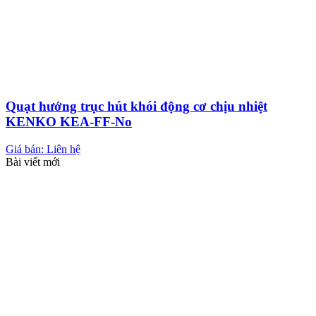
Quạt hướng trục hút khói động cơ chịu nhiệt
KENKO KEA-FF-No
Giá bán: Liên hệ
Bài viết mới