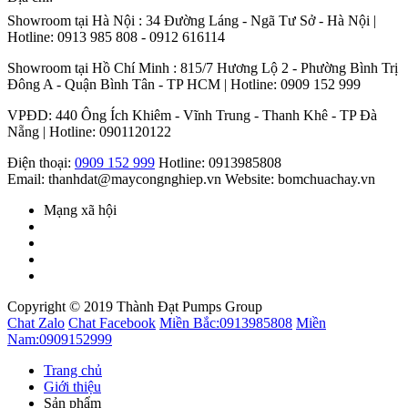
Showroom tại Hà Nội : 34 Đường Láng - Ngã Tư Sở - Hà Nội |
Hotline: 0913 985 808 - 0912 616114
Showroom tại Hồ Chí Minh : 815/7 Hương Lộ 2 - Phường Bình Trị
Đông A - Quận Bình Tân - TP HCM | Hotline: 0909 152 999
VPĐD: 440 Ông Ích Khiêm - Vĩnh Trung - Thanh Khê - TP Đà
Nẵng | Hotline: 0901120122
Điện thoại:
0909 152 999
Hotline: 0913985808
Email: thanhdat@maycongnghiep.vn
Website: bomchuachay.vn
Mạng xã hội
Copyright © 2019 Thành Đạt Pumps Group
Chat Zalo
Chat Facebook
Miền Bắc:
0913985808
Miền
Nam:
0909152999
Trang chủ
Giới thiệu
Sản phẩm