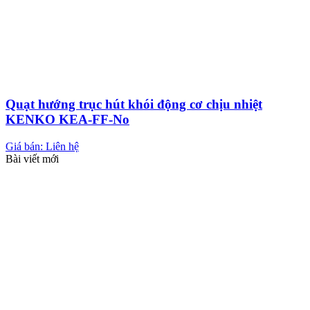
Quạt hướng trục hút khói động cơ chịu nhiệt
KENKO KEA-FF-No
Giá bán: Liên hệ
Bài viết mới