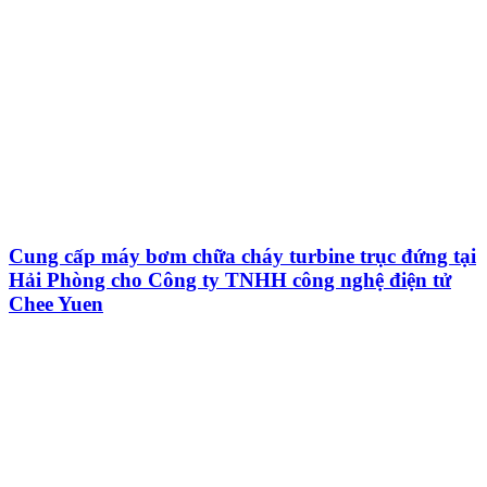
Cung cấp máy bơm chữa cháy turbine trục đứng tại
Hải Phòng cho Công ty TNHH công nghệ điện tử
Chee Yuen