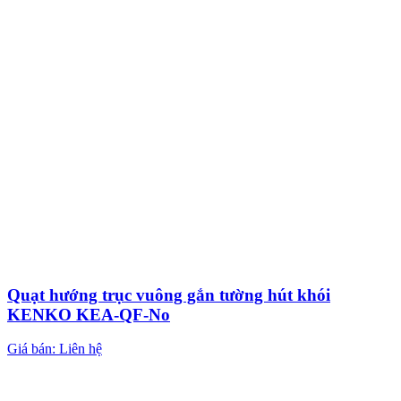
Quạt hướng trục vuông gắn tường hút khói
KENKO KEA-QF-No
Giá bán: Liên hệ