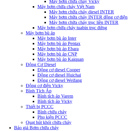
Máy bơm chữa cháy Vicky
Máy bơm chữa cháy Việt Nam
Máy bơm chữa cháy diesel INTER
Máy bơm chữa cháy INTER động cơ điện
Máy bơm chữa cháy trục liền INTER
Máy bơm chữa cháy tuabin trục đứng
Máy bơm bù áp
Máy bơm bù áp Inter
Máy bơm bù áp Pentax
Máy bơm bù áp Ebara
Máy bơm bù áp CNP
Máy bơm bù áp Kaiquan
Động Cơ Diesel
Động cơ diesel Cooper
Động cơ diesel Huichai
Động cơ diesel Weifang
Động cơ điện Vicky
Bình Tích Áp
Bình tích áp Varem
Bình tích áp Vicky
Thiết bị PCCC
Bình chữa cháy
Phụ kiện PCCC
Quạt hút khói chữa cháy
Báo giá Bơm chữa cháy