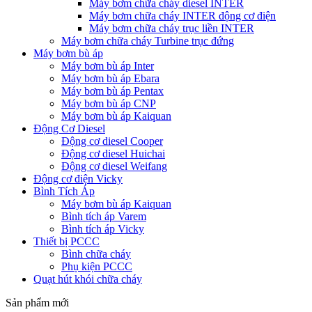
Máy bơm chữa cháy diesel INTER
Máy bơm chữa cháy INTER động cơ điện
Máy bơm chữa cháy trục liền INTER
Máy bơm chữa cháy Turbine trục đứng
Máy bơm bù áp
Máy bơm bù áp Inter
Máy bơm bù áp Ebara
Máy bơm bù áp Pentax
Máy bơm bù áp CNP
Máy bơm bù áp Kaiquan
Động Cơ Diesel
Động cơ diesel Cooper
Động cơ diesel Huichai
Động cơ diesel Weifang
Động cơ điện Vicky
Bình Tích Áp
Máy bơm bù áp Kaiquan
Bình tích áp Varem
Bình tích áp Vicky
Thiết bị PCCC
Bình chữa cháy
Phụ kiện PCCC
Quạt hút khói chữa cháy
Sản phẩm mới