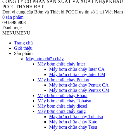
CÔNG TY CỔ PHẦN SẢN XUẤT VÀ XUẤT NHẬP KHẨU
PCCC THÀNH ĐẠT
Đơn vị cung cấp Bơm và Thiết bị PCCC uy tín số 1 tại Việt Nam
0
sản phẩm
0913985808
Danh mục
MENU
MENU
Trang chủ
Giới thiệu
Sản phẩm
Máy bơm chữa cháy
Máy bơm chữa cháy Inter
Máy bơm chữa cháy Inter CA
Máy bơm chữa cháy Inter CM
Máy bơm chữa cháy Pentax
Máy bơm chữa cháy Pentax CA
Máy bơm chữa cháy Pentax CM
Máy bơm chữa cháy Ebara
Máy bơm chữa cháy Tohatsu
Máy bơm chữa cháy diesel
Máy bơm chữa cháy xăng
Máy bơm chữa cháy Tohatsu
Máy bơm chữa cháy Kato
Máy bơm chữa cháy Tesu