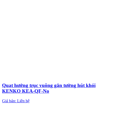
Quạt hướng trục vuông gắn tường hút khói
KENKO KEA-QF-No
Giá bán: Liên hệ