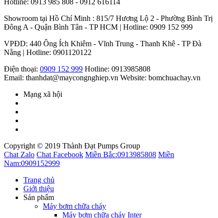
Hotline: 0913 985 808 - 0912 616114
Showroom tại Hồ Chí Minh : 815/7 Hương Lộ 2 - Phường Bình Trị
Đông A - Quận Bình Tân - TP HCM | Hotline: 0909 152 999
VPĐD: 440 Ông Ích Khiêm - Vĩnh Trung - Thanh Khê - TP Đà
Nẵng | Hotline: 0901120122
Điện thoại:
0909 152 999
Hotline: 0913985808
Email: thanhdat@maycongnghiep.vn
Website: bomchuachay.vn
Mạng xã hội
Copyright © 2019 Thành Đạt Pumps Group
Chat Zalo
Chat Facebook
Miền Bắc:
0913985808
Miền
Nam:
0909152999
Trang chủ
Giới thiệu
Sản phẩm
Máy bơm chữa cháy
Máy bơm chữa cháy Inter