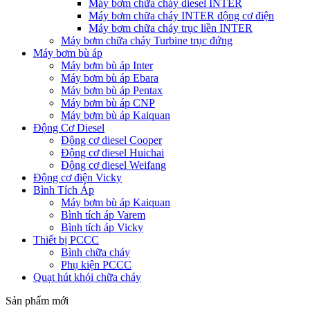
Máy bơm chữa cháy diesel INTER
Máy bơm chữa cháy INTER động cơ điện
Máy bơm chữa cháy trục liền INTER
Máy bơm chữa cháy Turbine trục đứng
Máy bơm bù áp
Máy bơm bù áp Inter
Máy bơm bù áp Ebara
Máy bơm bù áp Pentax
Máy bơm bù áp CNP
Máy bơm bù áp Kaiquan
Động Cơ Diesel
Động cơ diesel Cooper
Động cơ diesel Huichai
Động cơ diesel Weifang
Động cơ điện Vicky
Bình Tích Áp
Máy bơm bù áp Kaiquan
Bình tích áp Varem
Bình tích áp Vicky
Thiết bị PCCC
Bình chữa cháy
Phụ kiện PCCC
Quạt hút khói chữa cháy
Sản phẩm mới