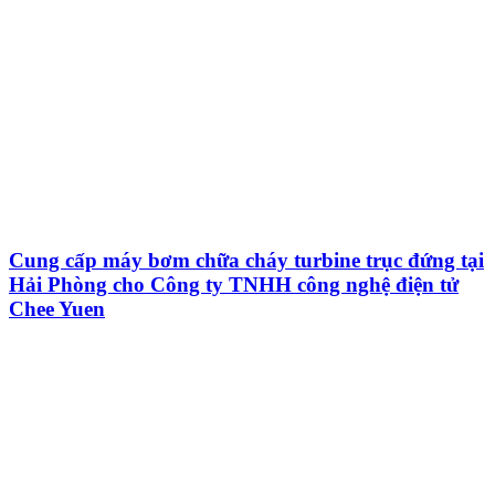
Cung cấp máy bơm chữa cháy turbine trục đứng tại
Hải Phòng cho Công ty TNHH công nghệ điện tử
Chee Yuen