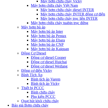
Máy bơm chữa cháy Vicky
Máy bơm chữa cháy Việt Nam
Máy bơm chữa cháy diesel INTER
Máy bơm chữa cháy INTER động cơ điện
Máy bơm chữa cháy trục liền INTER
Máy bơm chữa cháy tuabin trục đứng
Máy bơm bù áp
Máy bơm bù áp Inter
Máy bơm bù áp Pentax
Máy bơm bù áp Ebara
Máy bơm bù áp CNP
Máy bơm bù áp Kaiquan
Động Cơ Diesel
Động cơ diesel Cooper
Động cơ diesel Huichai
Động cơ diesel Weifang
Động cơ điện Vicky
Bình Tích Áp
Bình tích áp Varem
Bình tích áp Vicky
Thiết bị PCCC
Bình chữa cháy
Phụ kiện PCCC
Quạt hút khói chữa cháy
Báo giá Bơm chữa cháy