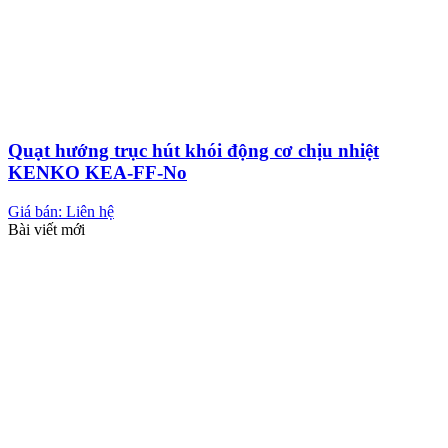
Quạt hướng trục hút khói động cơ chịu nhiệt
KENKO KEA-FF-No
Giá bán: Liên hệ
Bài viết mới