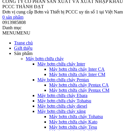
CÔNG TY CỔ PHẦN SẢN XUẤT VÀ XUẤT NHẬP KHẨU
PCCC THÀNH ĐẠT
Đơn vị cung cấp Bơm và Thiết bị PCCC uy tín số 1 tại Việt Nam
0
sản phẩm
0913985808
Danh mục
MENU
MENU
Trang chủ
Giới thiệu
Sản phẩm
Máy bơm chữa cháy
Máy bơm chữa cháy Inter
Máy bơm chữa cháy Inter CA
Máy bơm chữa cháy Inter CM
Máy bơm chữa cháy Pentax
Máy bơm chữa cháy Pentax CA
Máy bơm chữa cháy Pentax CM
Máy bơm chữa cháy Ebara
Máy bơm chữa cháy Tohatsu
Máy bơm chữa cháy diesel
Máy bơm chữa cháy xăng
Máy bơm chữa cháy Tohatsu
Máy bơm chữa cháy Kato
Máy bơm chữa cháy Tesu