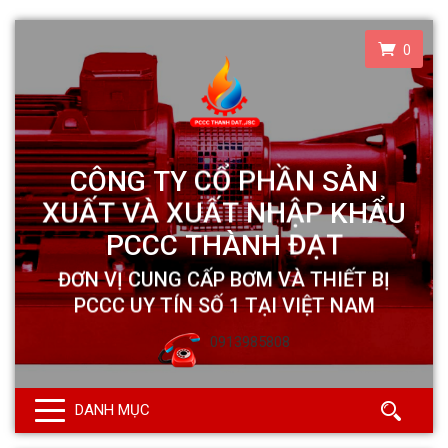
0
0913985808
DANH MỤC