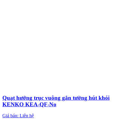
Quạt hướng trục vuông gắn tường hút khói
KENKO KEA-QF-No
Giá bán: Liên hệ