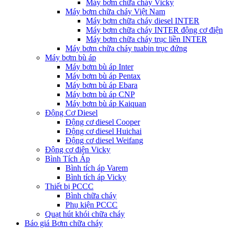
Máy bơm chữa cháy Vicky
Máy bơm chữa cháy Việt Nam
Máy bơm chữa cháy diesel INTER
Máy bơm chữa cháy INTER động cơ điện
Máy bơm chữa cháy trục liền INTER
Máy bơm chữa cháy tuabin trục đứng
Máy bơm bù áp
Máy bơm bù áp Inter
Máy bơm bù áp Pentax
Máy bơm bù áp Ebara
Máy bơm bù áp CNP
Máy bơm bù áp Kaiquan
Động Cơ Diesel
Động cơ diesel Cooper
Động cơ diesel Huichai
Động cơ diesel Weifang
Động cơ điện Vicky
Bình Tích Áp
Bình tích áp Varem
Bình tích áp Vicky
Thiết bị PCCC
Bình chữa cháy
Phụ kiện PCCC
Quạt hút khói chữa cháy
Báo giá Bơm chữa cháy