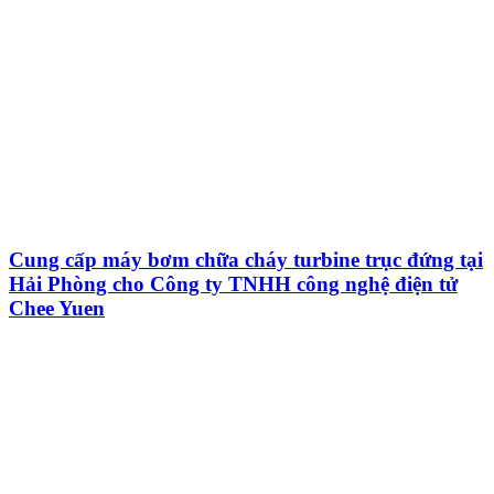
Cung cấp máy bơm chữa cháy turbine trục đứng tại
Hải Phòng cho Công ty TNHH công nghệ điện tử
Chee Yuen