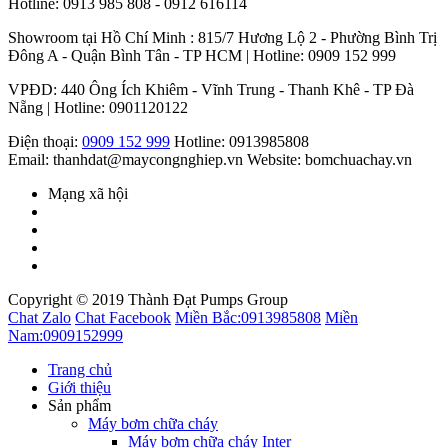
Hotline: 0913 985 808 - 0912 616114
Showroom tại Hồ Chí Minh : 815/7 Hương Lộ 2 - Phường Bình Trị
Đông A - Quận Bình Tân - TP HCM | Hotline: 0909 152 999
VPĐD: 440 Ông Ích Khiêm - Vĩnh Trung - Thanh Khê - TP Đà
Nẵng | Hotline: 0901120122
Điện thoại:
0909 152 999
Hotline: 0913985808
Email: thanhdat@maycongnghiep.vn
Website: bomchuachay.vn
Mạng xã hội
Copyright © 2019 Thành Đạt Pumps Group
Chat Zalo
Chat Facebook
Miền Bắc:
0913985808
Miền
Nam:
0909152999
Trang chủ
Giới thiệu
Sản phẩm
Máy bơm chữa cháy
Máy bơm chữa cháy Inter