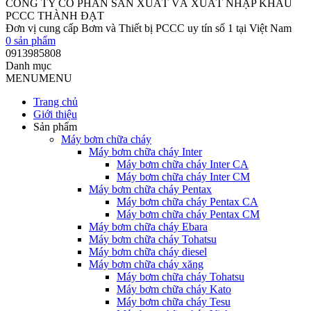
CÔNG TY CỔ PHẦN SẢN XUẤT VÀ XUẤT NHẬP KHẨU
PCCC THÀNH ĐẠT
Đơn vị cung cấp Bơm và Thiết bị PCCC uy tín số 1 tại Việt Nam
0
sản phẩm
0913985808
Danh mục
MENU
MENU
Trang chủ
Giới thiệu
Sản phẩm
Máy bơm chữa cháy
Máy bơm chữa cháy Inter
Máy bơm chữa cháy Inter CA
Máy bơm chữa cháy Inter CM
Máy bơm chữa cháy Pentax
Máy bơm chữa cháy Pentax CA
Máy bơm chữa cháy Pentax CM
Máy bơm chữa cháy Ebara
Máy bơm chữa cháy Tohatsu
Máy bơm chữa cháy diesel
Máy bơm chữa cháy xăng
Máy bơm chữa cháy Tohatsu
Máy bơm chữa cháy Kato
Máy bơm chữa cháy Tesu