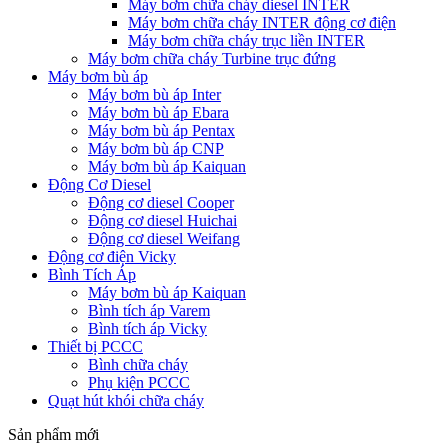
Máy bơm chữa cháy diesel INTER
Máy bơm chữa cháy INTER động cơ điện
Máy bơm chữa cháy trục liền INTER
Máy bơm chữa cháy Turbine trục đứng
Máy bơm bù áp
Máy bơm bù áp Inter
Máy bơm bù áp Ebara
Máy bơm bù áp Pentax
Máy bơm bù áp CNP
Máy bơm bù áp Kaiquan
Động Cơ Diesel
Động cơ diesel Cooper
Động cơ diesel Huichai
Động cơ diesel Weifang
Động cơ điện Vicky
Bình Tích Áp
Máy bơm bù áp Kaiquan
Bình tích áp Varem
Bình tích áp Vicky
Thiết bị PCCC
Bình chữa cháy
Phụ kiện PCCC
Quạt hút khói chữa cháy
Sản phẩm mới