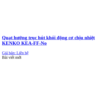
Quạt hướng trục hút khói động cơ chịu nhiệt
KENKO KEA-FF-No
Giá bán: Liên hệ
Bài viết mới