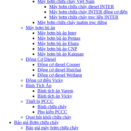
Máy bơm chữa cháy Việt Nam
Máy bơm chữa cháy diesel INTER
Máy bơm chữa cháy INTER động cơ điện
Máy bơm chữa cháy trục liền INTER
Máy bơm chữa cháy tuabin trục đứng
Máy bơm bù áp
Máy bơm bù áp Inter
Máy bơm bù áp Pentax
Máy bơm bù áp Ebara
Máy bơm bù áp CNP
Máy bơm bù áp Kaiquan
Động Cơ Diesel
Động cơ diesel Cooper
Động cơ diesel Huichai
Động cơ diesel Weifang
Động cơ điện Vicky
Bình Tích Áp
Bình tích áp Varem
Bình tích áp Vicky
Thiết bị PCCC
Bình chữa cháy
Phụ kiện PCCC
Quạt hút khói chữa cháy
Báo giá Bơm chữa cháy
Báo giá máy bơm chữa cháy