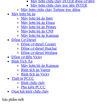
Máy bơm chữa cháy INTER động cơ điện
Máy bơm chữa cháy trục liền INTER
Máy bơm chữa cháy Turbine trục đứng
Máy bơm bù áp
Máy bơm bù áp Inter
Máy bơm bù áp Ebara
Máy bơm bù áp Pentax
Máy bơm bù áp CNP
Máy bơm bù áp Kaiquan
Động Cơ Diesel
Động cơ diesel Cooper
Động cơ diesel Huichai
Động cơ diesel Weifang
Động cơ điện Vicky
Bình Tích Áp
Máy bơm bù áp Kaiquan
Bình tích áp Varem
Bình tích áp Vicky
Thiết bị PCCC
Bình chữa cháy
Phụ kiện PCCC
Quạt hút khói chữa cháy
Sản phẩm mới