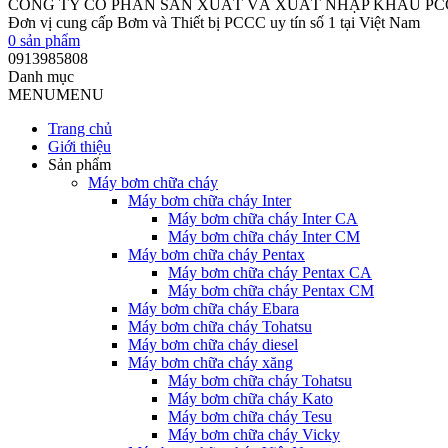
CÔNG TY CỔ PHẦN SẢN XUẤT VÀ XUẤT NHẬP KHẨU P
Đơn vị cung cấp Bơm và Thiết bị PCCC uy tín số 1 tại Việt Nam
0
sản phẩm
0913985808
Danh mục
MENU
MENU
Trang chủ
Giới thiệu
Sản phẩm
Máy bơm chữa cháy
Máy bơm chữa cháy Inter
Máy bơm chữa cháy Inter CA
Máy bơm chữa cháy Inter CM
Máy bơm chữa cháy Pentax
Máy bơm chữa cháy Pentax CA
Máy bơm chữa cháy Pentax CM
Máy bơm chữa cháy Ebara
Máy bơm chữa cháy Tohatsu
Máy bơm chữa cháy diesel
Máy bơm chữa cháy xăng
Máy bơm chữa cháy Tohatsu
Máy bơm chữa cháy Kato
Máy bơm chữa cháy Tesu
Máy bơm chữa cháy Vicky