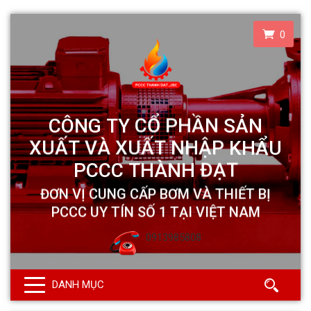
0
0913985808
DANH MỤC