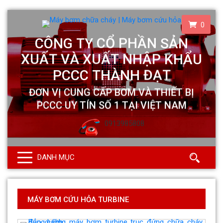
0
0913985808
DANH MỤC
MÁY BƠM CỨU HỎA TURBINE