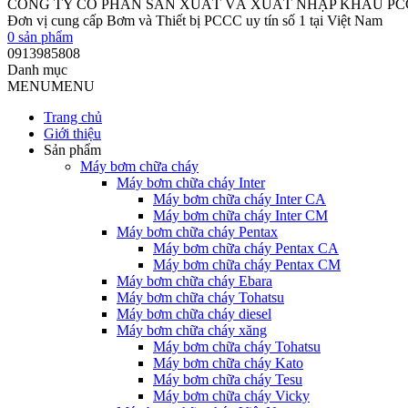
CÔNG TY CỔ PHẦN SẢN XUẤT VÀ XUẤT NHẬP KHẨU P
Đơn vị cung cấp Bơm và Thiết bị PCCC uy tín số 1 tại Việt Nam
0
sản phẩm
0913985808
Danh mục
MENU
MENU
Trang chủ
Giới thiệu
Sản phẩm
Máy bơm chữa cháy
Máy bơm chữa cháy Inter
Máy bơm chữa cháy Inter CA
Máy bơm chữa cháy Inter CM
Máy bơm chữa cháy Pentax
Máy bơm chữa cháy Pentax CA
Máy bơm chữa cháy Pentax CM
Máy bơm chữa cháy Ebara
Máy bơm chữa cháy Tohatsu
Máy bơm chữa cháy diesel
Máy bơm chữa cháy xăng
Máy bơm chữa cháy Tohatsu
Máy bơm chữa cháy Kato
Máy bơm chữa cháy Tesu
Máy bơm chữa cháy Vicky