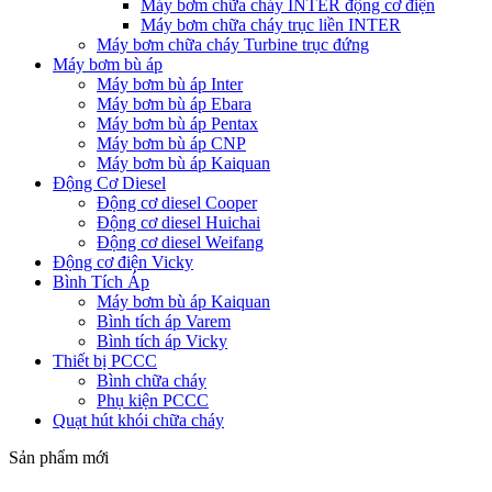
Máy bơm chữa cháy INTER động cơ điện
Máy bơm chữa cháy trục liền INTER
Máy bơm chữa cháy Turbine trục đứng
Máy bơm bù áp
Máy bơm bù áp Inter
Máy bơm bù áp Ebara
Máy bơm bù áp Pentax
Máy bơm bù áp CNP
Máy bơm bù áp Kaiquan
Động Cơ Diesel
Động cơ diesel Cooper
Động cơ diesel Huichai
Động cơ diesel Weifang
Động cơ điện Vicky
Bình Tích Áp
Máy bơm bù áp Kaiquan
Bình tích áp Varem
Bình tích áp Vicky
Thiết bị PCCC
Bình chữa cháy
Phụ kiện PCCC
Quạt hút khói chữa cháy
Sản phẩm mới