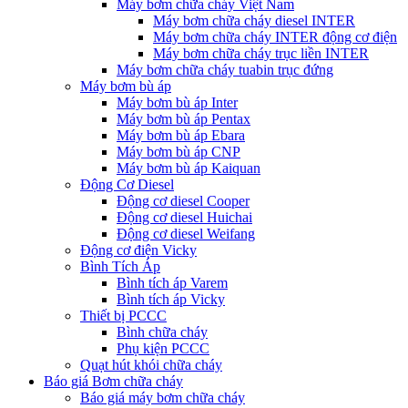
Máy bơm chữa cháy Việt Nam
Máy bơm chữa cháy diesel INTER
Máy bơm chữa cháy INTER động cơ điện
Máy bơm chữa cháy trục liền INTER
Máy bơm chữa cháy tuabin trục đứng
Máy bơm bù áp
Máy bơm bù áp Inter
Máy bơm bù áp Pentax
Máy bơm bù áp Ebara
Máy bơm bù áp CNP
Máy bơm bù áp Kaiquan
Động Cơ Diesel
Động cơ diesel Cooper
Động cơ diesel Huichai
Động cơ diesel Weifang
Động cơ điện Vicky
Bình Tích Áp
Bình tích áp Varem
Bình tích áp Vicky
Thiết bị PCCC
Bình chữa cháy
Phụ kiện PCCC
Quạt hút khói chữa cháy
Báo giá Bơm chữa cháy
Báo giá máy bơm chữa cháy