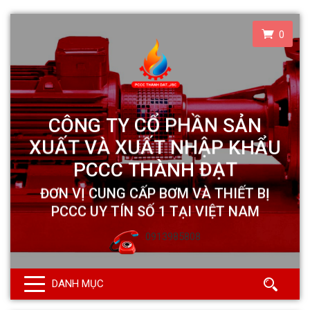
0
0913985808
DANH MỤC