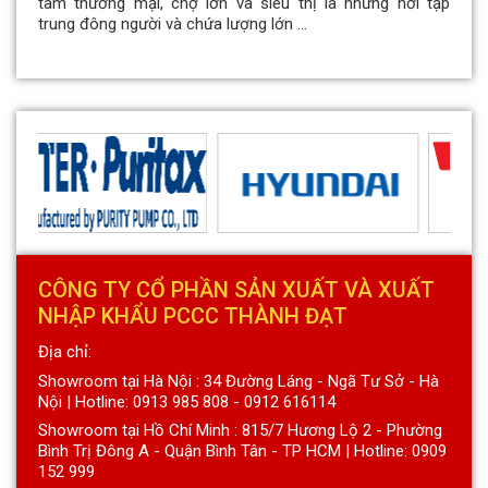
tâm thương mại, chợ lớn và siêu thị là những nơi tập
trung đông người và chứa lượng lớn ...
CÔNG TY CỔ PHẦN SẢN XUẤT VÀ XUẤT
NHẬP KHẨU PCCC THÀNH ĐẠT
Địa chỉ:
Showroom tại Hà Nội : 34 Đường Láng - Ngã Tư Sở - Hà
Nội | Hotline: 0913 985 808 - 0912 616114
Showroom tại Hồ Chí Minh : 815/7 Hương Lộ 2 - Phường
Bình Trị Đông A - Quận Bình Tân - TP HCM | Hotline: 0909
152 999