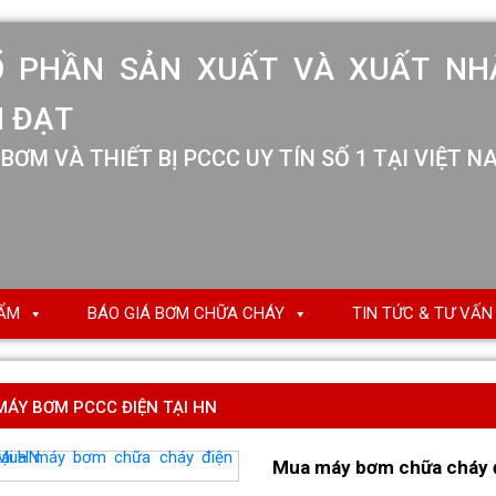
ẨM
BÁO GIÁ BƠM CHỮA CHÁY
TIN TỨC & TƯ VẤN
MÁY BƠM PCCC ĐIỆN TẠI HN
Mua máy bơm chữa cháy đ