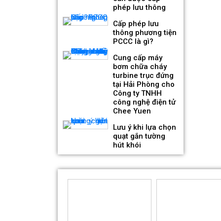
phép lưu thông
Cấp phép lưu
thông phương tiện
PCCC là gì?
Cung cấp máy
Quạt hướng trục gắn tường
bơm chữa cháy
thân dẹt hút khói KENKO
turbine trục đứng
KEA-WF-No
tại Hải Phòng cho
Giá bán: Liên hệ
Công ty TNHH
công nghệ điện tử
Chee Yuen
Lưu ý khi lựa chọn
quạt gắn tường
hút khói