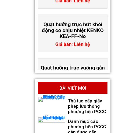
Quạt hướng trục hút khói
động cơ chịu nhiệt KENKO
KEA-FF-No
Giá bán: Liên hệ
Quạt hướng trục vuông gắn
tường hút khói KENKO KEA-
QF-No
Giá bán: Liên hệ
BÀI VIẾT MỚI
Thủ tục cấp giấy
phép lưu thông
phương tiện PCCC
Danh mục các
phương tiện PCCC
cần được cấp