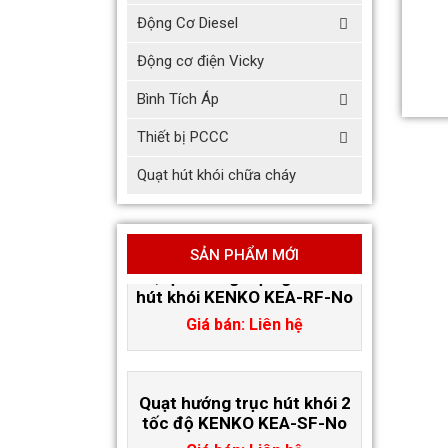
Động Cơ Diesel
Giá bán: Liên hệ
Động cơ điện Vicky
Bình Tích Áp
Quạt hướng trục gắn tường
thân dẹt hút khói KENKO
Thiết bị PCCC
KEA-WF-No
Giá bán: Liên hệ
Quạt hút khói chữa cháy
Quạt hướng trục gắn mái
SẢN PHẨM MỚI
hút khói KENKO KEA-RF-No
Giá bán: Liên hệ
Quạt hướng trục hút khói 2
tốc độ KENKO KEA-SF-No
Giá bán: Liên hệ