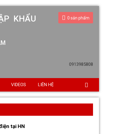
0
sản phẩm
0913985808
VIDEOS
LIÊN HỆ
iện tại HN