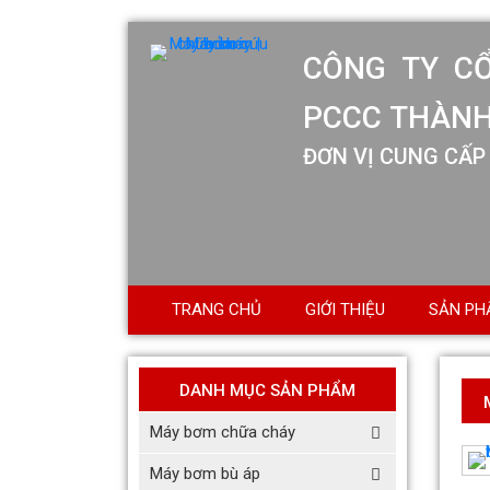
TRANG CHỦ
GIỚI THIỆU
SẢN PH
DANH MỤC SẢN PHẨM
Máy bơm chữa cháy
Quạt hướng trục vuông gắn
tường hút khói KENKO KEA-
Máy bơm bù áp
QF-No