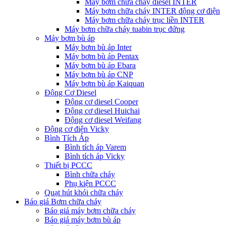
Máy bơm chữa cháy diesel INTER
Máy bơm chữa cháy INTER động cơ điện
Máy bơm chữa cháy trục liền INTER
Máy bơm chữa cháy tuabin trục đứng
Máy bơm bù áp
Máy bơm bù áp Inter
Máy bơm bù áp Pentax
Máy bơm bù áp Ebara
Máy bơm bù áp CNP
Máy bơm bù áp Kaiquan
Động Cơ Diesel
Động cơ diesel Cooper
Động cơ diesel Huichai
Động cơ diesel Weifang
Động cơ điện Vicky
Bình Tích Áp
Bình tích áp Varem
Bình tích áp Vicky
Thiết bị PCCC
Bình chữa cháy
Phụ kiện PCCC
Quạt hút khói chữa cháy
Báo giá Bơm chữa cháy
Báo giá máy bơm chữa cháy
Báo giá máy bơm bù áp