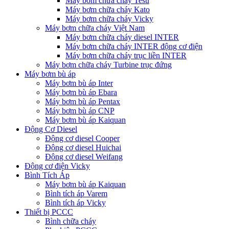
Máy bơm chữa cháy Tesu
Máy bơm chữa cháy Kato
Máy bơm chữa cháy Vicky
Máy bơm chữa cháy Việt Nam
Máy bơm chữa cháy diesel INTER
Máy bơm chữa cháy INTER động cơ điện
Máy bơm chữa cháy trục liền INTER
Máy bơm chữa cháy Turbine trục đứng
Máy bơm bù áp
Máy bơm bù áp Inter
Máy bơm bù áp Ebara
Máy bơm bù áp Pentax
Máy bơm bù áp CNP
Máy bơm bù áp Kaiquan
Động Cơ Diesel
Động cơ diesel Cooper
Động cơ diesel Huichai
Động cơ diesel Weifang
Động cơ điện Vicky
Bình Tích Áp
Máy bơm bù áp Kaiquan
Bình tích áp Varem
Bình tích áp Vicky
Thiết bị PCCC
Bình chữa cháy