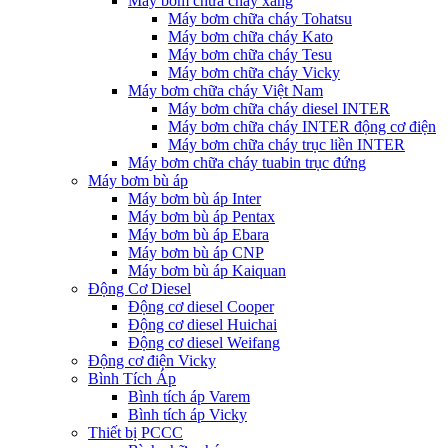
Máy bơm chữa cháy xăng
Máy bơm chữa cháy Tohatsu
Máy bơm chữa cháy Kato
Máy bơm chữa cháy Tesu
Máy bơm chữa cháy Vicky
Máy bơm chữa cháy Việt Nam
Máy bơm chữa cháy diesel INTER
Máy bơm chữa cháy INTER động cơ điện
Máy bơm chữa cháy trục liền INTER
Máy bơm chữa cháy tuabin trục đứng
Máy bơm bù áp
Máy bơm bù áp Inter
Máy bơm bù áp Pentax
Máy bơm bù áp Ebara
Máy bơm bù áp CNP
Máy bơm bù áp Kaiquan
Động Cơ Diesel
Động cơ diesel Cooper
Động cơ diesel Huichai
Động cơ diesel Weifang
Động cơ điện Vicky
Bình Tích Áp
Bình tích áp Varem
Bình tích áp Vicky
Thiết bị PCCC