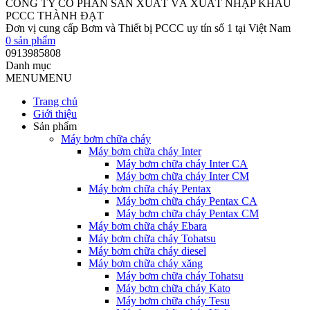
CÔNG TY CỔ PHẦN SẢN XUẤT VÀ XUẤT NHẬP KHẨU
PCCC THÀNH ĐẠT
Đơn vị cung cấp Bơm và Thiết bị PCCC uy tín số 1 tại Việt Nam
0
sản phẩm
0913985808
Danh mục
MENU
MENU
Trang chủ
Giới thiệu
Sản phẩm
Máy bơm chữa cháy
Máy bơm chữa cháy Inter
Máy bơm chữa cháy Inter CA
Máy bơm chữa cháy Inter CM
Máy bơm chữa cháy Pentax
Máy bơm chữa cháy Pentax CA
Máy bơm chữa cháy Pentax CM
Máy bơm chữa cháy Ebara
Máy bơm chữa cháy Tohatsu
Máy bơm chữa cháy diesel
Máy bơm chữa cháy xăng
Máy bơm chữa cháy Tohatsu
Máy bơm chữa cháy Kato
Máy bơm chữa cháy Tesu