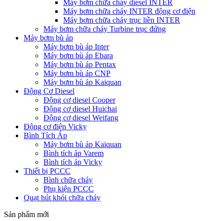
Máy bơm chữa cháy diesel INTER
Máy bơm chữa cháy INTER động cơ điện
Máy bơm chữa cháy trục liền INTER
Máy bơm chữa cháy Turbine trục đứng
Máy bơm bù áp
Máy bơm bù áp Inter
Máy bơm bù áp Ebara
Máy bơm bù áp Pentax
Máy bơm bù áp CNP
Máy bơm bù áp Kaiquan
Động Cơ Diesel
Động cơ diesel Cooper
Động cơ diesel Huichai
Động cơ diesel Weifang
Động cơ điện Vicky
Bình Tích Áp
Máy bơm bù áp Kaiquan
Bình tích áp Varem
Bình tích áp Vicky
Thiết bị PCCC
Bình chữa cháy
Phụ kiện PCCC
Quạt hút khói chữa cháy
Sản phẩm mới