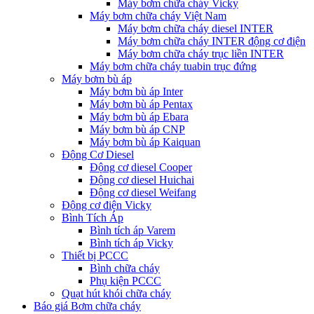
Máy bơm chữa cháy Vicky
Máy bơm chữa cháy Việt Nam
Máy bơm chữa cháy diesel INTER
Máy bơm chữa cháy INTER động cơ điện
Máy bơm chữa cháy trục liền INTER
Máy bơm chữa cháy tuabin trục đứng
Máy bơm bù áp
Máy bơm bù áp Inter
Máy bơm bù áp Pentax
Máy bơm bù áp Ebara
Máy bơm bù áp CNP
Máy bơm bù áp Kaiquan
Động Cơ Diesel
Động cơ diesel Cooper
Động cơ diesel Huichai
Động cơ diesel Weifang
Động cơ điện Vicky
Bình Tích Áp
Bình tích áp Varem
Bình tích áp Vicky
Thiết bị PCCC
Bình chữa cháy
Phụ kiện PCCC
Quạt hút khói chữa cháy
Báo giá Bơm chữa cháy