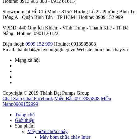
Hotline: 0913 985 808 - 0912 616114
Showroom tại Hồ Chí Minh : 815/7 Hương Lộ 2 - Phường Bình Trị
Đông A - Quận Bình Tân - TP HCM | Hotline: 0909 152 999
VPĐD: 440 Ông Ích Khiêm - Vĩnh Trung - Thanh Khê - TP Đà
Nẵng | Hotline: 0901120122
Điện thoại:
0909 152 999
Hotline: 0913985808
Email: thanhdat@maycongnghiep.vn
Website: bomchuachay.vn
Mạng xã hội
Copyright © 2019 Thành Đạt Pumps Group
Chat Zalo
Chat Facebook
Miền Bắc:
0913985808
Miền
Nam:
0909152999
Trang chủ
Giới thiệu
Sản phẩm
Máy bơm chữa cháy
Máy bơm chữa cháy Inter