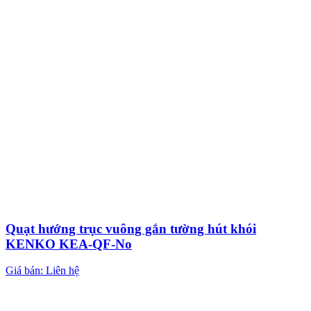
Quạt hướng trục vuông gắn tường hút khói
KENKO KEA-QF-No
Giá bán: Liên hệ