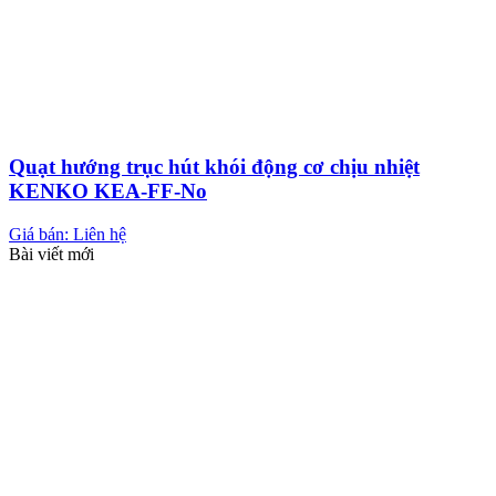
Quạt hướng trục hút khói động cơ chịu nhiệt
KENKO KEA-FF-No
Giá bán: Liên hệ
Bài viết mới