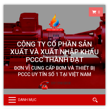
0
0913985808
DANH MỤC