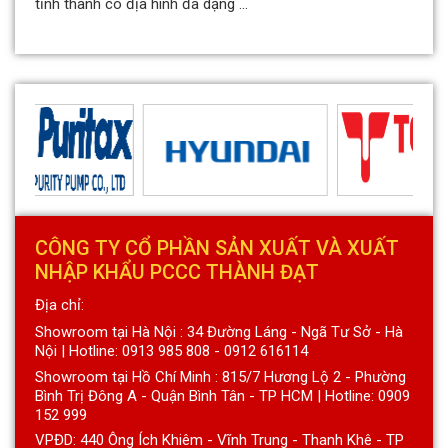
tỉnh thành có địa hình đa dạng ...
CÔNG TY CỔ PHẦN SẢN XUẤT VÀ XUẤT
NHẬP KHẨU PCCC THÀNH ĐẠT
Địa chỉ:
Showroom tại Hà Nội : 34 Đường Láng - Ngã Tư Sở - Hà
Nội | Hotline: 0913 985 808 - 0912 616114
Showroom tại Hồ Chí Minh : 815/7 Hương Lộ 2 - Phường
Bình Trị Đông A - Quận Bình Tân - TP HCM | Hotline: 0909
152 999
VPĐD: 440 Ông Ích Khiêm - Vĩnh Trung - Thanh Khê - TP