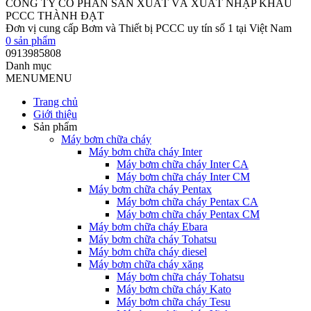
CÔNG TY CỔ PHẦN SẢN XUẤT VÀ XUẤT NHẬP KHẨU
PCCC THÀNH ĐẠT
Đơn vị cung cấp Bơm và Thiết bị PCCC uy tín số 1 tại Việt Nam
0
sản phẩm
0913985808
Danh mục
MENU
MENU
Trang chủ
Giới thiệu
Sản phẩm
Máy bơm chữa cháy
Máy bơm chữa cháy Inter
Máy bơm chữa cháy Inter CA
Máy bơm chữa cháy Inter CM
Máy bơm chữa cháy Pentax
Máy bơm chữa cháy Pentax CA
Máy bơm chữa cháy Pentax CM
Máy bơm chữa cháy Ebara
Máy bơm chữa cháy Tohatsu
Máy bơm chữa cháy diesel
Máy bơm chữa cháy xăng
Máy bơm chữa cháy Tohatsu
Máy bơm chữa cháy Kato
Máy bơm chữa cháy Tesu