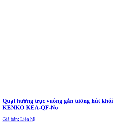
Quạt hướng trục vuông gắn tường hút khói
KENKO KEA-QF-No
Giá bán: Liên hệ