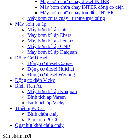
Máy bơm chữa cháy diesel INTER
Máy bơm chữa cháy INTER động cơ điện
Máy bơm chữa cháy trục liền INTER
Máy bơm chữa cháy Turbine trục đứng
Máy bơm bù áp
Máy bơm bù áp Inter
Máy bơm bù áp Ebara
Máy bơm bù áp Pentax
Máy bơm bù áp CNP
Máy bơm bù áp Kaiquan
Động Cơ Diesel
Động cơ diesel Cooper
Động cơ diesel Huichai
Động cơ diesel Weifang
Động cơ điện Vicky
Bình Tích Áp
Máy bơm bù áp Kaiquan
Bình tích áp Varem
Bình tích áp Vicky
Thiết bị PCCC
Bình chữa cháy
Phụ kiện PCCC
Quạt hút khói chữa cháy
Sản phẩm mới