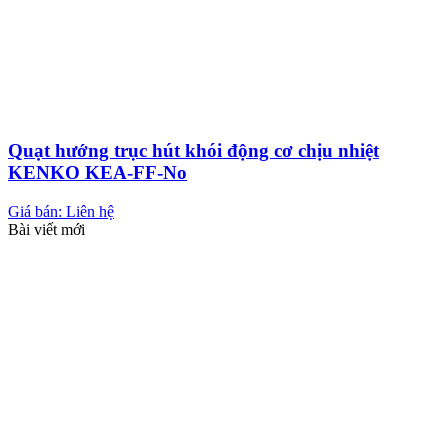
Quạt hướng trục hút khói động cơ chịu nhiệt
KENKO KEA-FF-No
Giá bán: Liên hệ
Bài viết mới