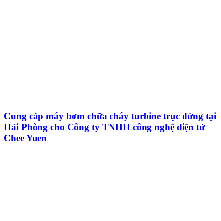
Cung cấp máy bơm chữa cháy turbine trục đứng tại
Hải Phòng cho Công ty TNHH công nghệ điện tử
Chee Yuen