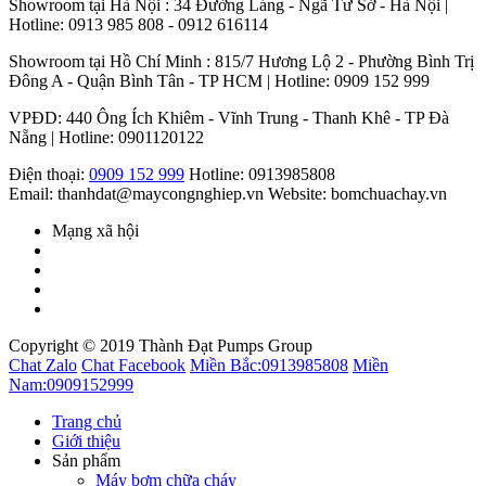
Showroom tại Hà Nội : 34 Đường Láng - Ngã Tư Sở - Hà Nội |
Hotline: 0913 985 808 - 0912 616114
Showroom tại Hồ Chí Minh : 815/7 Hương Lộ 2 - Phường Bình Trị
Đông A - Quận Bình Tân - TP HCM | Hotline: 0909 152 999
VPĐD: 440 Ông Ích Khiêm - Vĩnh Trung - Thanh Khê - TP Đà
Nẵng | Hotline: 0901120122
Điện thoại:
0909 152 999
Hotline: 0913985808
Email: thanhdat@maycongnghiep.vn
Website: bomchuachay.vn
Mạng xã hội
Copyright © 2019 Thành Đạt Pumps Group
Chat Zalo
Chat Facebook
Miền Bắc:
0913985808
Miền
Nam:
0909152999
Trang chủ
Giới thiệu
Sản phẩm
Máy bơm chữa cháy