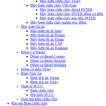
Máy bơm chữa cháy Vicky
Máy bơm chữa cháy Việt Nam
Máy bơm chữa cháy diesel INTER
Máy bơm chữa cháy INTER động cơ điện
Máy bơm chữa cháy trục liền INTER
Máy bơm chữa cháy tuabin trục đứng
Máy bơm bù áp
Máy bơm bù áp Inter
Máy bơm bù áp Pentax
Máy bơm bù áp Ebara
Máy bơm bù áp CNP
Máy bơm bù áp Kaiquan
Động Cơ Diesel
Động cơ diesel Cooper
Động cơ diesel Huichai
Động cơ diesel Weifang
Động cơ điện Vicky
Bình Tích Áp
Bình tích áp Varem
Bình tích áp Vicky
Thiết bị PCCC
Bình chữa cháy
Phụ kiện PCCC
Quạt hút khói chữa cháy
Báo giá Bơm chữa cháy