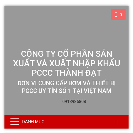
0
CÔNG TY CỔ PHẦN SẢN
XUẤT VÀ XUẤT NHẬP KHẨU
PCCC THÀNH ĐẠT
ĐƠN VỊ CUNG CẤP BƠM VÀ THIẾT BỊ
PCCC UY TÍN SỐ 1 TẠI VIỆT NAM
0913985808
DANH MỤC