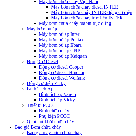
Máy bơm chữa cháy Việt Nam
Máy bơm chữa cháy diesel INTER
Máy bơm chữa cháy INTER động cơ điện
Máy bơm chữa cháy trục liền INTER
Máy bơm chữa cháy tuabin trục đứng
Máy bơm bù áp
Máy bơm bù áp Inter
Máy bơm bù áp Pentax
Máy bơm bù áp Ebara
Máy bơm bù áp CNP
Máy bơm bù áp Kaiquan
Động Cơ Diesel
Động cơ diesel Cooper
Động cơ diesel Huichai
Động cơ diesel Weifang
Động cơ điện Vicky
Bình Tích Áp
Bình tích áp Varem
Bình tích áp Vicky
Thiết bị PCCC
Bình chữa cháy
Phụ kiện PCCC
Quạt hút khói chữa cháy
Báo giá Bơm chữa cháy
Báo giá máy bơm chữa cháy