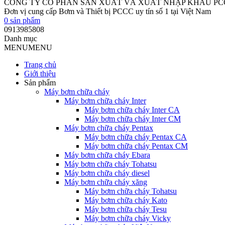
CÔNG TY CỔ PHẦN SẢN XUẤT VÀ XUẤT NHẬP KHẨU P
Đơn vị cung cấp Bơm và Thiết bị PCCC uy tín số 1 tại Việt Nam
0
sản phẩm
0913985808
Danh mục
MENU
MENU
Trang chủ
Giới thiệu
Sản phẩm
Máy bơm chữa cháy
Máy bơm chữa cháy Inter
Máy bơm chữa cháy Inter CA
Máy bơm chữa cháy Inter CM
Máy bơm chữa cháy Pentax
Máy bơm chữa cháy Pentax CA
Máy bơm chữa cháy Pentax CM
Máy bơm chữa cháy Ebara
Máy bơm chữa cháy Tohatsu
Máy bơm chữa cháy diesel
Máy bơm chữa cháy xăng
Máy bơm chữa cháy Tohatsu
Máy bơm chữa cháy Kato
Máy bơm chữa cháy Tesu
Máy bơm chữa cháy Vicky