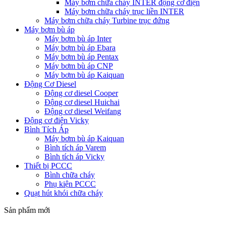
Máy bơm chữa cháy INTER động cơ điện
Máy bơm chữa cháy trục liền INTER
Máy bơm chữa cháy Turbine trục đứng
Máy bơm bù áp
Máy bơm bù áp Inter
Máy bơm bù áp Ebara
Máy bơm bù áp Pentax
Máy bơm bù áp CNP
Máy bơm bù áp Kaiquan
Động Cơ Diesel
Động cơ diesel Cooper
Động cơ diesel Huichai
Động cơ diesel Weifang
Động cơ điện Vicky
Bình Tích Áp
Máy bơm bù áp Kaiquan
Bình tích áp Varem
Bình tích áp Vicky
Thiết bị PCCC
Bình chữa cháy
Phụ kiện PCCC
Quạt hút khói chữa cháy
Sản phẩm mới