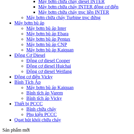
Máy bơm chữa cháy diesel INTER
Máy bơm chữa cháy INTER động cơ điện
Máy bơm chữa cháy trục liền INTER
Máy bơm chữa cháy Turbine trục đứng
Máy bơm bù áp
Máy bơm bù áp Inter
Máy bơm bù áp Ebara
Máy bơm bù áp Pentax
Máy bơm bù áp CNP
Máy bơm bù áp Kaiquan
Động Cơ Diesel
Động cơ diesel Cooper
Động cơ diesel Huichai
Động cơ diesel Weifang
Động cơ điện Vicky
Bình Tích Áp
Máy bơm bù áp Kaiquan
Bình tích áp Varem
Bình tích áp Vicky
Thiết bị PCCC
Bình chữa cháy
Phụ kiện PCCC
Quạt hút khói chữa cháy
Sản phẩm mới