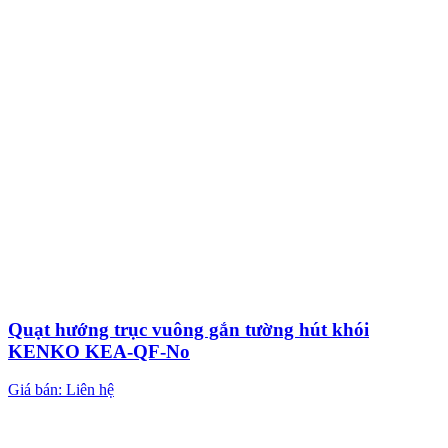
Quạt hướng trục vuông gắn tường hút khói
KENKO KEA-QF-No
Giá bán: Liên hệ