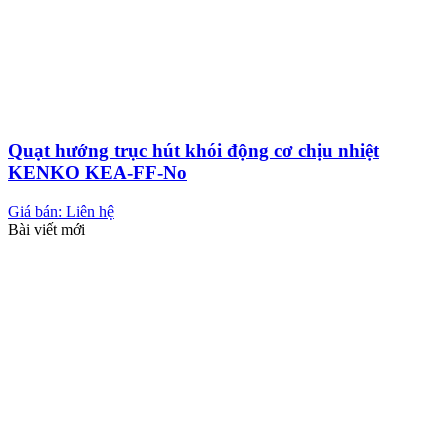
Quạt hướng trục hút khói động cơ chịu nhiệt
KENKO KEA-FF-No
Giá bán: Liên hệ
Bài viết mới