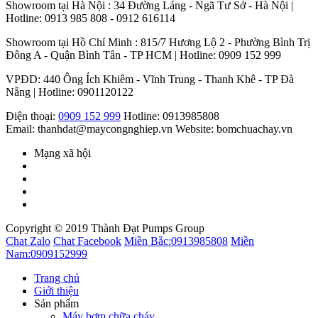
Showroom tại Hà Nội : 34 Đường Láng - Ngã Tư Sở - Hà Nội |
Hotline: 0913 985 808 - 0912 616114
Showroom tại Hồ Chí Minh : 815/7 Hương Lộ 2 - Phường Bình Trị
Đông A - Quận Bình Tân - TP HCM | Hotline: 0909 152 999
VPĐD: 440 Ông Ích Khiêm - Vĩnh Trung - Thanh Khê - TP Đà
Nẵng | Hotline: 0901120122
Điện thoại:
0909 152 999
Hotline: 0913985808
Email: thanhdat@maycongnghiep.vn
Website: bomchuachay.vn
Mạng xã hội
Copyright © 2019 Thành Đạt Pumps Group
Chat Zalo
Chat Facebook
Miền Bắc:
0913985808
Miền
Nam:
0909152999
Trang chủ
Giới thiệu
Sản phẩm
Máy bơm chữa cháy