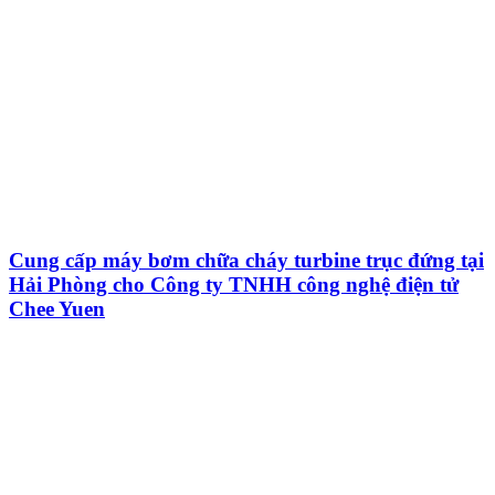
Cung cấp máy bơm chữa cháy turbine trục đứng tại
Hải Phòng cho Công ty TNHH công nghệ điện tử
Chee Yuen