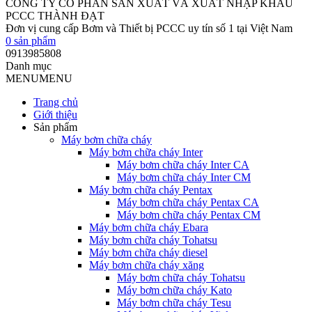
CÔNG TY CỔ PHẦN SẢN XUẤT VÀ XUẤT NHẬP KHẨU
PCCC THÀNH ĐẠT
Đơn vị cung cấp Bơm và Thiết bị PCCC uy tín số 1 tại Việt Nam
0
sản phẩm
0913985808
Danh mục
MENU
MENU
Trang chủ
Giới thiệu
Sản phẩm
Máy bơm chữa cháy
Máy bơm chữa cháy Inter
Máy bơm chữa cháy Inter CA
Máy bơm chữa cháy Inter CM
Máy bơm chữa cháy Pentax
Máy bơm chữa cháy Pentax CA
Máy bơm chữa cháy Pentax CM
Máy bơm chữa cháy Ebara
Máy bơm chữa cháy Tohatsu
Máy bơm chữa cháy diesel
Máy bơm chữa cháy xăng
Máy bơm chữa cháy Tohatsu
Máy bơm chữa cháy Kato
Máy bơm chữa cháy Tesu