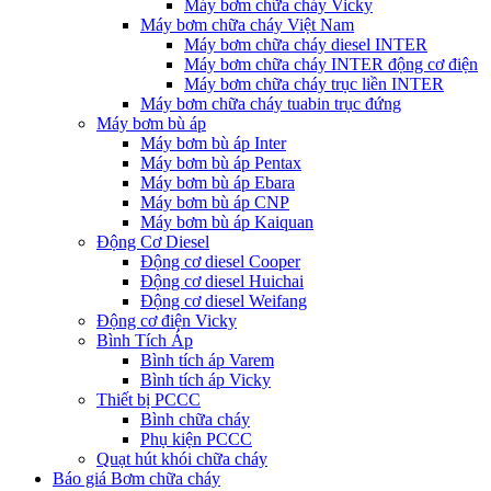
Máy bơm chữa cháy Vicky
Máy bơm chữa cháy Việt Nam
Máy bơm chữa cháy diesel INTER
Máy bơm chữa cháy INTER động cơ điện
Máy bơm chữa cháy trục liền INTER
Máy bơm chữa cháy tuabin trục đứng
Máy bơm bù áp
Máy bơm bù áp Inter
Máy bơm bù áp Pentax
Máy bơm bù áp Ebara
Máy bơm bù áp CNP
Máy bơm bù áp Kaiquan
Động Cơ Diesel
Động cơ diesel Cooper
Động cơ diesel Huichai
Động cơ diesel Weifang
Động cơ điện Vicky
Bình Tích Áp
Bình tích áp Varem
Bình tích áp Vicky
Thiết bị PCCC
Bình chữa cháy
Phụ kiện PCCC
Quạt hút khói chữa cháy
Báo giá Bơm chữa cháy