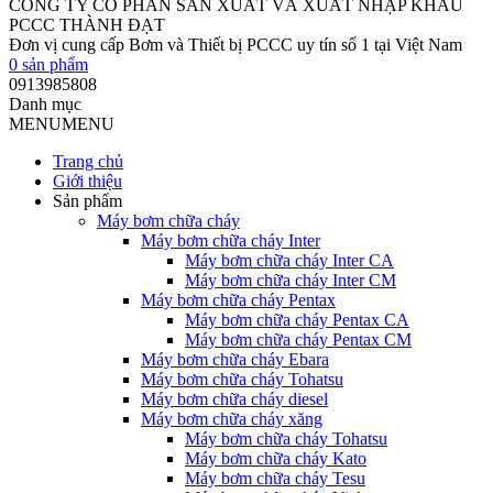
CÔNG TY CỔ PHẦN SẢN XUẤT VÀ XUẤT NHẬP KHẨU
PCCC THÀNH ĐẠT
Đơn vị cung cấp Bơm và Thiết bị PCCC uy tín số 1 tại Việt Nam
0
sản phẩm
0913985808
Danh mục
MENU
MENU
Trang chủ
Giới thiệu
Sản phẩm
Máy bơm chữa cháy
Máy bơm chữa cháy Inter
Máy bơm chữa cháy Inter CA
Máy bơm chữa cháy Inter CM
Máy bơm chữa cháy Pentax
Máy bơm chữa cháy Pentax CA
Máy bơm chữa cháy Pentax CM
Máy bơm chữa cháy Ebara
Máy bơm chữa cháy Tohatsu
Máy bơm chữa cháy diesel
Máy bơm chữa cháy xăng
Máy bơm chữa cháy Tohatsu
Máy bơm chữa cháy Kato
Máy bơm chữa cháy Tesu