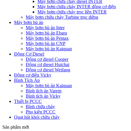
Máy bơm chữa cháy diesel INTER
Máy bơm chữa cháy INTER động cơ điện
Máy bơm chữa cháy trục liền INTER
Máy bơm chữa cháy Turbine trục đứng
Máy bơm bù áp
Máy bơm bù áp Inter
Máy bơm bù áp Ebara
Máy bơm bù áp Pentax
Máy bơm bù áp CNP
Máy bơm bù áp Kaiquan
Động Cơ Diesel
Động cơ diesel Cooper
Động cơ diesel Huichai
Động cơ diesel Weifang
Động cơ điện Vicky
Bình Tích Áp
Máy bơm bù áp Kaiquan
Bình tích áp Varem
Bình tích áp Vicky
Thiết bị PCCC
Bình chữa cháy
Phụ kiện PCCC
Quạt hút khói chữa cháy
Sản phẩm mới