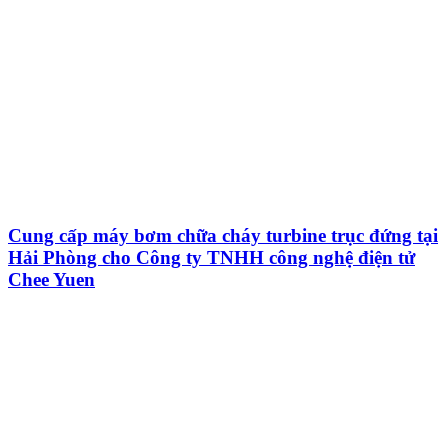
Cung cấp máy bơm chữa cháy turbine trục đứng tại
Hải Phòng cho Công ty TNHH công nghệ điện tử
Chee Yuen