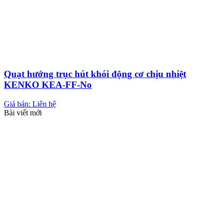
Quạt hướng trục hút khói động cơ chịu nhiệt
KENKO KEA-FF-No
Giá bán: Liên hệ
Bài viết mới