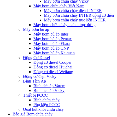
Máy bơm chữa cháy Vicky
Máy bơm chữa cháy Việt Nam
Máy bơm chữa cháy diesel INTER
Máy bơm chữa cháy INTER động cơ điện
Máy bơm chữa cháy trục liền INTER
Máy bơm chữa cháy tuabin trục đứng
Máy bơm bù áp
Máy bơm bù áp Inter
Máy bơm bù áp Pentax
Máy bơm bù áp Ebara
Máy bơm bù áp CNP
Máy bơm bù áp Kaiquan
Động Cơ Diesel
Động cơ diesel Cooper
Động cơ diesel Huichai
Động cơ diesel Weifang
Động cơ điện Vicky
Bình Tích Áp
Bình tích áp Varem
Bình tích áp Vicky
Thiết bị PCCC
Bình chữa cháy
Phụ kiện PCCC
Quạt hút khói chữa cháy
Báo giá Bơm chữa cháy