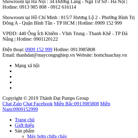
Showroom tại Hà Nội : 34 Đường Láng - Ngã Tư Sở - Hà Nội |
Hotline: 0913 985 808 - 0912 616114
Showroom tại Hồ Chí Minh : 815/7 Hương Lộ 2 - Phường Bình Trị
Đông A - Quận Bình Tân - TP HCM | Hotline: 0909 152 999
VPĐD: 440 Ông Ích Khiêm - Vĩnh Trung - Thanh Khê - TP Đà
Nẵng | Hotline: 0901120122
Điện thoại:
0909 152 999
Hotline: 0913985808
Email: thanhdat@maycongnghiep.vn
Website: bomchuachay.vn
Mạng xã hội
Copyright © 2019 Thành Đạt Pumps Group
Chat Zalo
Chat Facebook
Miền Bắc:
0913985808
Miền
Nam:
0909152999
Trang chủ
Giới thiệu
Sản phẩm
Máy bơm chữa cháy