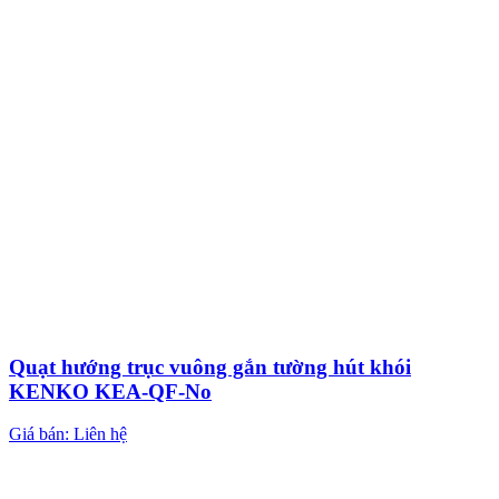
Quạt hướng trục vuông gắn tường hút khói
KENKO KEA-QF-No
Giá bán: Liên hệ