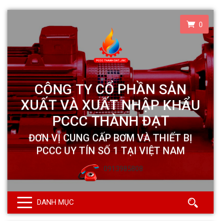
0
0913985808
DANH MỤC