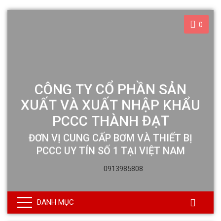
0
0913985808
DANH MỤC