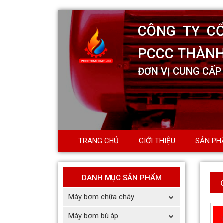
TRANG CHỦ
GIỚI THIỆU
SẢN PH
DANH MỤC SẢN PHẨM
Máy bơm chữa cháy
Máy bơm bù áp