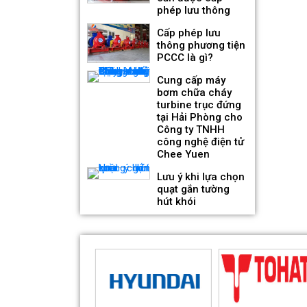
phép lưu thông
Quạt hướng trục gắn mái
hút khói KENKO KEA-RF-No
Cấp phép lưu
Giá bán: Liên hệ
thông phương tiện
PCCC là gì?
Cung cấp máy
bơm chữa cháy
turbine trục đứng
tại Hải Phòng cho
Công ty TNHH
công nghệ điện tử
Chee Yuen
Lưu ý khi lựa chọn
quạt gắn tường
hút khói
Quạt hướng trục hút khói 2
tốc độ KENKO KEA-SF-No
Giá bán: Liên hệ