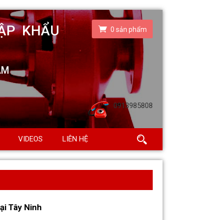
0
sản phẩm
0913985808
VIDEOS
LIÊN HỆ
ại Tây Ninh