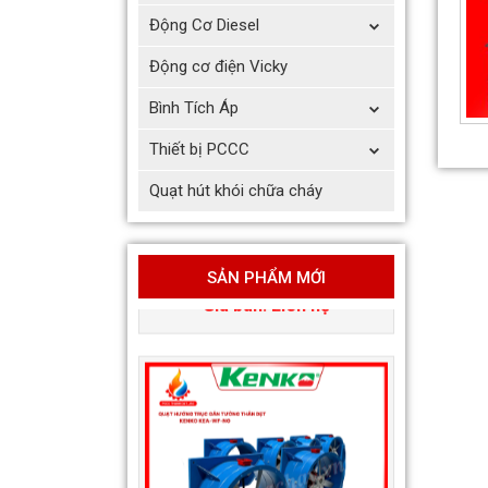
Động Cơ Diesel
Động cơ điện Vicky
Bình Tích Áp
Thiết bị PCCC
Quạt hút khói chữa cháy
Quạt hướng trục vuông gắn
tường hút khói KENKO KEA-
QF-No
Giá bán: Liên hệ
SẢN PHẨM MỚI