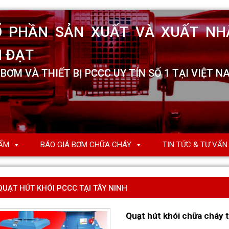
ẨM
BÁO GIÁ BƠM CHỮA CHÁY
TIN TỨC & TƯ VẤN
QUẠT HÚT KHÓI PCCC TẠI TÂY NINH
Quạt hút khói chữa cháy t