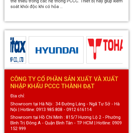
thể thiếu trong các hệ thống PCCC. Thiết bị này giúp kiểm
soát khói độc khi có hỏa ...
CÔNG TY CỔ PHẦN SẢN XUẤT VÀ XUẤT
NHẬP KHẨU PCCC THÀNH ĐẠT
Địa chỉ:
Showroom tại Hà Nội : 34 Đường Láng - Ngã Tư Sở - Hà
Nội | Hotline: 0913 985 808 - 0912 616114
Showroom tại Hồ Chí Minh : 815/7 Hương Lộ 2 - Phường
Bình Trị Đông A - Quận Bình Tân - TP HCM | Hotline: 0909
152 999