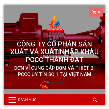
0
0913985808
DANH MỤC