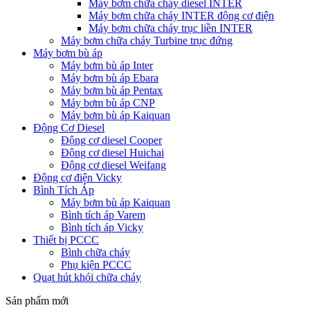
Máy bơm chữa cháy diesel INTER
Máy bơm chữa cháy INTER động cơ điện
Máy bơm chữa cháy trục liền INTER
Máy bơm chữa cháy Turbine trục đứng
Máy bơm bù áp
Máy bơm bù áp Inter
Máy bơm bù áp Ebara
Máy bơm bù áp Pentax
Máy bơm bù áp CNP
Máy bơm bù áp Kaiquan
Động Cơ Diesel
Động cơ diesel Cooper
Động cơ diesel Huichai
Động cơ diesel Weifang
Động cơ điện Vicky
Bình Tích Áp
Máy bơm bù áp Kaiquan
Bình tích áp Varem
Bình tích áp Vicky
Thiết bị PCCC
Bình chữa cháy
Phụ kiện PCCC
Quạt hút khói chữa cháy
Sản phẩm mới