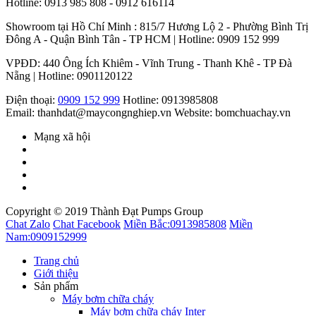
Hotline: 0913 985 808 - 0912 616114
Showroom tại Hồ Chí Minh : 815/7 Hương Lộ 2 - Phường Bình Trị
Đông A - Quận Bình Tân - TP HCM | Hotline: 0909 152 999
VPĐD: 440 Ông Ích Khiêm - Vĩnh Trung - Thanh Khê - TP Đà
Nẵng | Hotline: 0901120122
Điện thoại:
0909 152 999
Hotline: 0913985808
Email: thanhdat@maycongnghiep.vn
Website: bomchuachay.vn
Mạng xã hội
Copyright © 2019 Thành Đạt Pumps Group
Chat Zalo
Chat Facebook
Miền Bắc:
0913985808
Miền
Nam:
0909152999
Trang chủ
Giới thiệu
Sản phẩm
Máy bơm chữa cháy
Máy bơm chữa cháy Inter