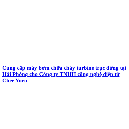
Cung cấp máy bơm chữa cháy turbine trục đứng tại
Hải Phòng cho Công ty TNHH công nghệ điện tử
Chee Yuen