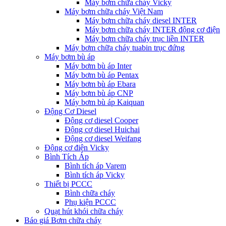
Máy bơm chữa cháy Vicky
Máy bơm chữa cháy Việt Nam
Máy bơm chữa cháy diesel INTER
Máy bơm chữa cháy INTER động cơ điện
Máy bơm chữa cháy trục liền INTER
Máy bơm chữa cháy tuabin trục đứng
Máy bơm bù áp
Máy bơm bù áp Inter
Máy bơm bù áp Pentax
Máy bơm bù áp Ebara
Máy bơm bù áp CNP
Máy bơm bù áp Kaiquan
Động Cơ Diesel
Động cơ diesel Cooper
Động cơ diesel Huichai
Động cơ diesel Weifang
Động cơ điện Vicky
Bình Tích Áp
Bình tích áp Varem
Bình tích áp Vicky
Thiết bị PCCC
Bình chữa cháy
Phụ kiện PCCC
Quạt hút khói chữa cháy
Báo giá Bơm chữa cháy