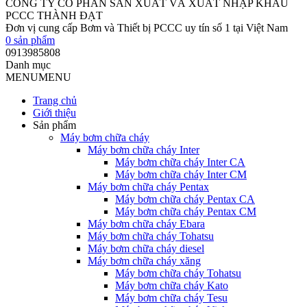
CÔNG TY CỔ PHẦN SẢN XUẤT VÀ XUẤT NHẬP KHẨU
PCCC THÀNH ĐẠT
Đơn vị cung cấp Bơm và Thiết bị PCCC uy tín số 1 tại Việt Nam
0
sản phẩm
0913985808
Danh mục
MENU
MENU
Trang chủ
Giới thiệu
Sản phẩm
Máy bơm chữa cháy
Máy bơm chữa cháy Inter
Máy bơm chữa cháy Inter CA
Máy bơm chữa cháy Inter CM
Máy bơm chữa cháy Pentax
Máy bơm chữa cháy Pentax CA
Máy bơm chữa cháy Pentax CM
Máy bơm chữa cháy Ebara
Máy bơm chữa cháy Tohatsu
Máy bơm chữa cháy diesel
Máy bơm chữa cháy xăng
Máy bơm chữa cháy Tohatsu
Máy bơm chữa cháy Kato
Máy bơm chữa cháy Tesu