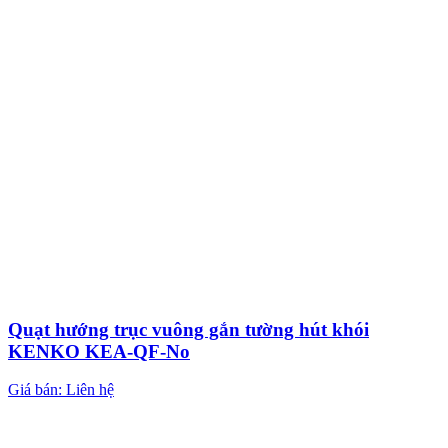
Quạt hướng trục vuông gắn tường hút khói
KENKO KEA-QF-No
Giá bán: Liên hệ