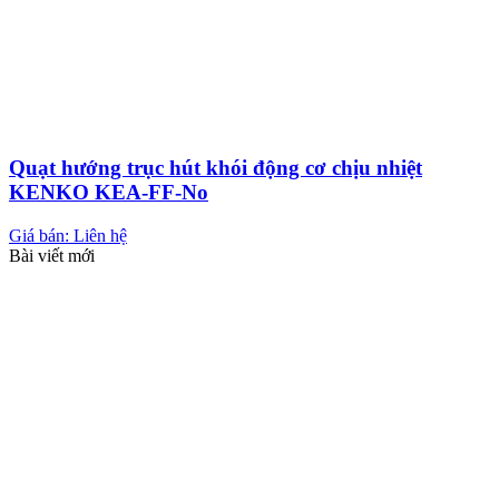
Quạt hướng trục hút khói động cơ chịu nhiệt
KENKO KEA-FF-No
Giá bán: Liên hệ
Bài viết mới