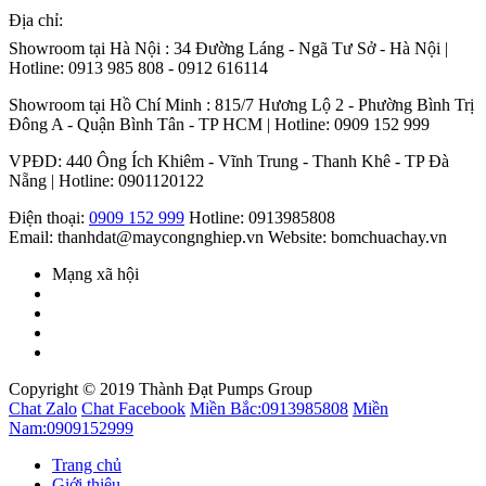
Địa chỉ:
Showroom tại Hà Nội : 34 Đường Láng - Ngã Tư Sở - Hà Nội |
Hotline: 0913 985 808 - 0912 616114
Showroom tại Hồ Chí Minh : 815/7 Hương Lộ 2 - Phường Bình Trị
Đông A - Quận Bình Tân - TP HCM | Hotline: 0909 152 999
VPĐD: 440 Ông Ích Khiêm - Vĩnh Trung - Thanh Khê - TP Đà
Nẵng | Hotline: 0901120122
Điện thoại:
0909 152 999
Hotline: 0913985808
Email: thanhdat@maycongnghiep.vn
Website: bomchuachay.vn
Mạng xã hội
Copyright © 2019 Thành Đạt Pumps Group
Chat Zalo
Chat Facebook
Miền Bắc:
0913985808
Miền
Nam:
0909152999
Trang chủ
Giới thiệu