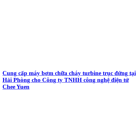
Cung cấp máy bơm chữa cháy turbine trục đứng tại
Hải Phòng cho Công ty TNHH công nghệ điện tử
Chee Yuen