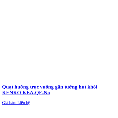
Quạt hướng trục vuông gắn tường hút khói
KENKO KEA-QF-No
Giá bán: Liên hệ