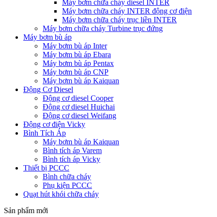
Máy bơm chữa cháy diesel INTER
Máy bơm chữa cháy INTER động cơ điện
Máy bơm chữa cháy trục liền INTER
Máy bơm chữa cháy Turbine trục đứng
Máy bơm bù áp
Máy bơm bù áp Inter
Máy bơm bù áp Ebara
Máy bơm bù áp Pentax
Máy bơm bù áp CNP
Máy bơm bù áp Kaiquan
Động Cơ Diesel
Động cơ diesel Cooper
Động cơ diesel Huichai
Động cơ diesel Weifang
Động cơ điện Vicky
Bình Tích Áp
Máy bơm bù áp Kaiquan
Bình tích áp Varem
Bình tích áp Vicky
Thiết bị PCCC
Bình chữa cháy
Phụ kiện PCCC
Quạt hút khói chữa cháy
Sản phẩm mới