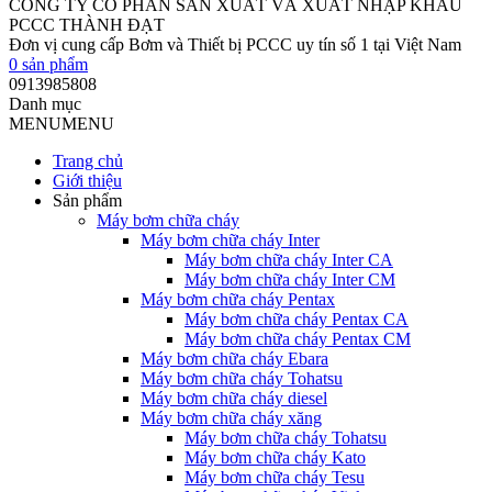
CÔNG TY CỔ PHẦN SẢN XUẤT VÀ XUẤT NHẬP KHẨU
PCCC THÀNH ĐẠT
Đơn vị cung cấp Bơm và Thiết bị PCCC uy tín số 1 tại Việt Nam
0
sản phẩm
0913985808
Danh mục
MENU
MENU
Trang chủ
Giới thiệu
Sản phẩm
Máy bơm chữa cháy
Máy bơm chữa cháy Inter
Máy bơm chữa cháy Inter CA
Máy bơm chữa cháy Inter CM
Máy bơm chữa cháy Pentax
Máy bơm chữa cháy Pentax CA
Máy bơm chữa cháy Pentax CM
Máy bơm chữa cháy Ebara
Máy bơm chữa cháy Tohatsu
Máy bơm chữa cháy diesel
Máy bơm chữa cháy xăng
Máy bơm chữa cháy Tohatsu
Máy bơm chữa cháy Kato
Máy bơm chữa cháy Tesu