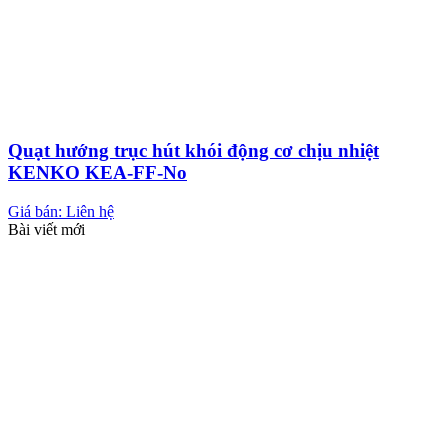
Quạt hướng trục hút khói động cơ chịu nhiệt
KENKO KEA-FF-No
Giá bán: Liên hệ
Bài viết mới