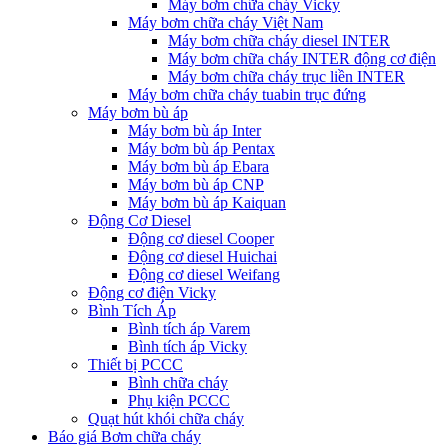
Máy bơm chữa cháy Vicky
Máy bơm chữa cháy Việt Nam
Máy bơm chữa cháy diesel INTER
Máy bơm chữa cháy INTER động cơ điện
Máy bơm chữa cháy trục liền INTER
Máy bơm chữa cháy tuabin trục đứng
Máy bơm bù áp
Máy bơm bù áp Inter
Máy bơm bù áp Pentax
Máy bơm bù áp Ebara
Máy bơm bù áp CNP
Máy bơm bù áp Kaiquan
Động Cơ Diesel
Động cơ diesel Cooper
Động cơ diesel Huichai
Động cơ diesel Weifang
Động cơ điện Vicky
Bình Tích Áp
Bình tích áp Varem
Bình tích áp Vicky
Thiết bị PCCC
Bình chữa cháy
Phụ kiện PCCC
Quạt hút khói chữa cháy
Báo giá Bơm chữa cháy