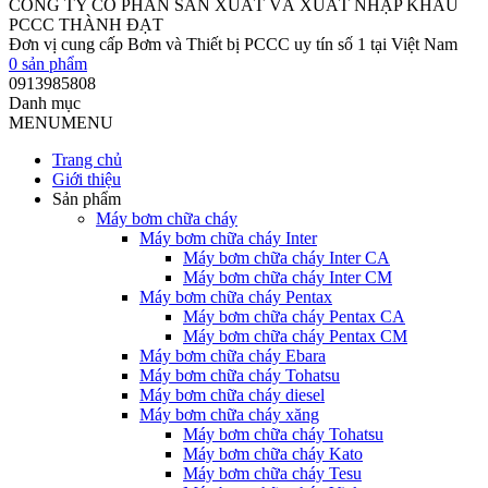
CÔNG TY CỔ PHẦN SẢN XUẤT VÀ XUẤT NHẬP KHẨU
PCCC THÀNH ĐẠT
Đơn vị cung cấp Bơm và Thiết bị PCCC uy tín số 1 tại Việt Nam
0
sản phẩm
0913985808
Danh mục
MENU
MENU
Trang chủ
Giới thiệu
Sản phẩm
Máy bơm chữa cháy
Máy bơm chữa cháy Inter
Máy bơm chữa cháy Inter CA
Máy bơm chữa cháy Inter CM
Máy bơm chữa cháy Pentax
Máy bơm chữa cháy Pentax CA
Máy bơm chữa cháy Pentax CM
Máy bơm chữa cháy Ebara
Máy bơm chữa cháy Tohatsu
Máy bơm chữa cháy diesel
Máy bơm chữa cháy xăng
Máy bơm chữa cháy Tohatsu
Máy bơm chữa cháy Kato
Máy bơm chữa cháy Tesu