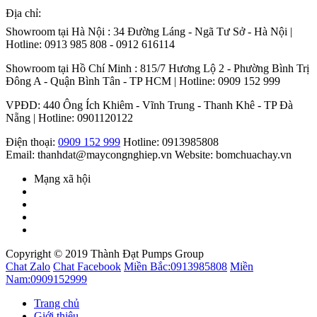
Địa chỉ:
Showroom tại Hà Nội : 34 Đường Láng - Ngã Tư Sở - Hà Nội |
Hotline: 0913 985 808 - 0912 616114
Showroom tại Hồ Chí Minh : 815/7 Hương Lộ 2 - Phường Bình Trị
Đông A - Quận Bình Tân - TP HCM | Hotline: 0909 152 999
VPĐD: 440 Ông Ích Khiêm - Vĩnh Trung - Thanh Khê - TP Đà
Nẵng | Hotline: 0901120122
Điện thoại:
0909 152 999
Hotline: 0913985808
Email: thanhdat@maycongnghiep.vn
Website: bomchuachay.vn
Mạng xã hội
Copyright © 2019 Thành Đạt Pumps Group
Chat Zalo
Chat Facebook
Miền Bắc:
0913985808
Miền
Nam:
0909152999
Trang chủ
Giới thiệu