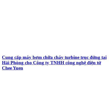
Cung cấp máy bơm chữa cháy turbine trục đứng tại
Hải Phòng cho Công ty TNHH công nghệ điện tử
Chee Yuen