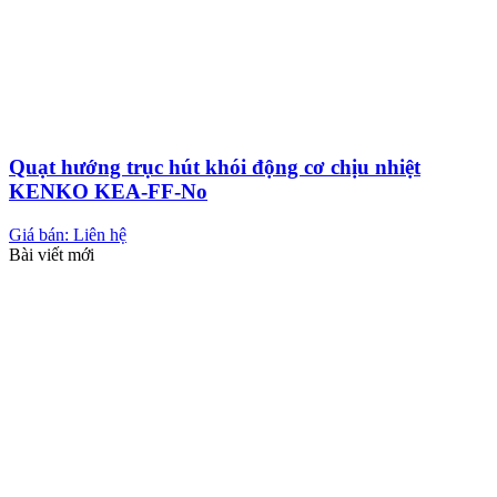
Quạt hướng trục hút khói động cơ chịu nhiệt
KENKO KEA-FF-No
Giá bán: Liên hệ
Bài viết mới