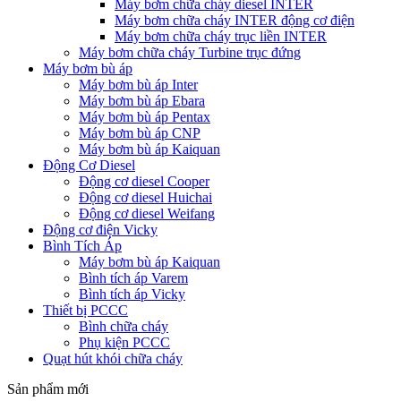
Máy bơm chữa cháy diesel INTER
Máy bơm chữa cháy INTER động cơ điện
Máy bơm chữa cháy trục liền INTER
Máy bơm chữa cháy Turbine trục đứng
Máy bơm bù áp
Máy bơm bù áp Inter
Máy bơm bù áp Ebara
Máy bơm bù áp Pentax
Máy bơm bù áp CNP
Máy bơm bù áp Kaiquan
Động Cơ Diesel
Động cơ diesel Cooper
Động cơ diesel Huichai
Động cơ diesel Weifang
Động cơ điện Vicky
Bình Tích Áp
Máy bơm bù áp Kaiquan
Bình tích áp Varem
Bình tích áp Vicky
Thiết bị PCCC
Bình chữa cháy
Phụ kiện PCCC
Quạt hút khói chữa cháy
Sản phẩm mới