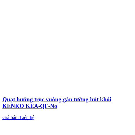
Quạt hướng trục vuông gắn tường hút khói
KENKO KEA-QF-No
Giá bán: Liên hệ