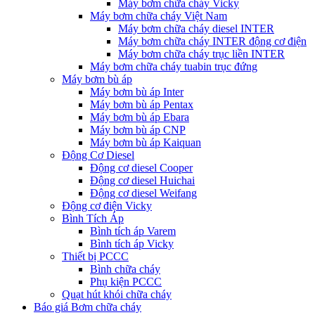
Máy bơm chữa cháy Vicky
Máy bơm chữa cháy Việt Nam
Máy bơm chữa cháy diesel INTER
Máy bơm chữa cháy INTER động cơ điện
Máy bơm chữa cháy trục liền INTER
Máy bơm chữa cháy tuabin trục đứng
Máy bơm bù áp
Máy bơm bù áp Inter
Máy bơm bù áp Pentax
Máy bơm bù áp Ebara
Máy bơm bù áp CNP
Máy bơm bù áp Kaiquan
Động Cơ Diesel
Động cơ diesel Cooper
Động cơ diesel Huichai
Động cơ diesel Weifang
Động cơ điện Vicky
Bình Tích Áp
Bình tích áp Varem
Bình tích áp Vicky
Thiết bị PCCC
Bình chữa cháy
Phụ kiện PCCC
Quạt hút khói chữa cháy
Báo giá Bơm chữa cháy