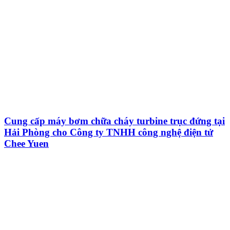
Cung cấp máy bơm chữa cháy turbine trục đứng tại
Hải Phòng cho Công ty TNHH công nghệ điện tử
Chee Yuen