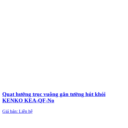
Quạt hướng trục vuông gắn tường hút khói
KENKO KEA-QF-No
Giá bán: Liên hệ