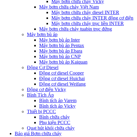
Máy bơm chữa cháy Vicky
Máy bơm chữa cháy Việt Nam
Máy bơm chữa cháy diesel INTER
Máy bơm chữa cháy INTER động cơ điện
Máy bơm chữa cháy trục liền INTER
Máy bơm chữa cháy tuabin trục đứng
Máy bơm bù áp
Máy bơm bù áp Inter
Máy bơm bù áp Pentax
Máy bơm bù áp Ebara
Máy bơm bù áp CNP
Máy bơm bù áp Kaiquan
Động Cơ Diesel
Động cơ diesel Cooper
Động cơ diesel Huichai
Động cơ diesel Weifang
Động cơ điện Vicky
Bình Tích Áp
Bình tích áp Varem
Bình tích áp Vicky
Thiết bị PCCC
Bình chữa cháy
Phụ kiện PCCC
Quạt hút khói chữa cháy
Báo giá Bơm chữa cháy