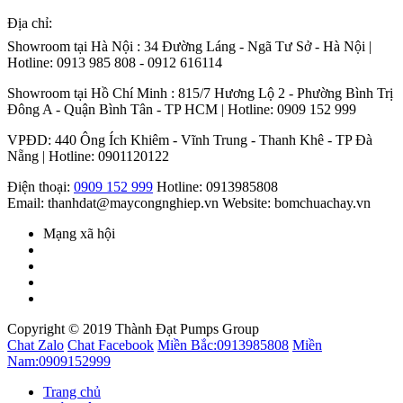
Địa chỉ:
Showroom tại Hà Nội : 34 Đường Láng - Ngã Tư Sở - Hà Nội |
Hotline: 0913 985 808 - 0912 616114
Showroom tại Hồ Chí Minh : 815/7 Hương Lộ 2 - Phường Bình Trị
Đông A - Quận Bình Tân - TP HCM | Hotline: 0909 152 999
VPĐD: 440 Ông Ích Khiêm - Vĩnh Trung - Thanh Khê - TP Đà
Nẵng | Hotline: 0901120122
Điện thoại:
0909 152 999
Hotline: 0913985808
Email: thanhdat@maycongnghiep.vn
Website: bomchuachay.vn
Mạng xã hội
Copyright © 2019 Thành Đạt Pumps Group
Chat Zalo
Chat Facebook
Miền Bắc:
0913985808
Miền
Nam:
0909152999
Trang chủ