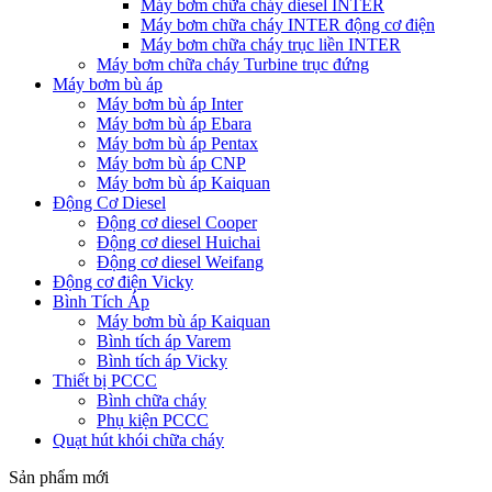
Máy bơm chữa cháy diesel INTER
Máy bơm chữa cháy INTER động cơ điện
Máy bơm chữa cháy trục liền INTER
Máy bơm chữa cháy Turbine trục đứng
Máy bơm bù áp
Máy bơm bù áp Inter
Máy bơm bù áp Ebara
Máy bơm bù áp Pentax
Máy bơm bù áp CNP
Máy bơm bù áp Kaiquan
Động Cơ Diesel
Động cơ diesel Cooper
Động cơ diesel Huichai
Động cơ diesel Weifang
Động cơ điện Vicky
Bình Tích Áp
Máy bơm bù áp Kaiquan
Bình tích áp Varem
Bình tích áp Vicky
Thiết bị PCCC
Bình chữa cháy
Phụ kiện PCCC
Quạt hút khói chữa cháy
Sản phẩm mới