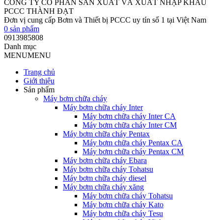
CÔNG TY CỔ PHẦN SẢN XUẤT VÀ XUẤT NHẬP KHẨU
PCCC THÀNH ĐẠT
Đơn vị cung cấp Bơm và Thiết bị PCCC uy tín số 1 tại Việt Nam
0
sản phẩm
0913985808
Danh mục
MENU
MENU
Trang chủ
Giới thiệu
Sản phẩm
Máy bơm chữa cháy
Máy bơm chữa cháy Inter
Máy bơm chữa cháy Inter CA
Máy bơm chữa cháy Inter CM
Máy bơm chữa cháy Pentax
Máy bơm chữa cháy Pentax CA
Máy bơm chữa cháy Pentax CM
Máy bơm chữa cháy Ebara
Máy bơm chữa cháy Tohatsu
Máy bơm chữa cháy diesel
Máy bơm chữa cháy xăng
Máy bơm chữa cháy Tohatsu
Máy bơm chữa cháy Kato
Máy bơm chữa cháy Tesu