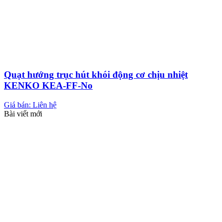
Quạt hướng trục hút khói động cơ chịu nhiệt
KENKO KEA-FF-No
Giá bán: Liên hệ
Bài viết mới