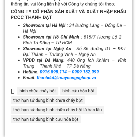
thông tin, vui lòng liên hệ với Công ty chúng tôi theo:
CÔNG TY CỔ PHẦN SẢN XUẤT VÀ XUẤT NHẬP KHẨU
PCCC THÀNH ĐẠT
Showroom tại Hà Nội :
34 Đường Láng – Đống Đa –
Hà Nội
Showroom tại Hồ Chí Minh
: 815/7 Hương Lộ 2 –
Bình Trị Đông – TP HCM
Showroom tại Nghệ An
: Số 36 đường D1 – KĐT
Đại Thành
–
Trường Vinh – Nghệ An
VPĐD tại Đà Nẵng
: 440 Ông Ích Khiêm – Vĩnh
Trung – Thanh Khê – TP Đà Nẵng
Hotline
:
0915.898.114
–
0909.152.999
Email:
thanhdat@maycongnghiep.vn
bình chữa cháy bột
bình cứu hỏa bột
thời hạn sử dụng bình chữa cháy bột
thời hạn sử dụng bình chữa cháy bột là bao lâu
thời hạn sử dụng bình cứu hỏa bột