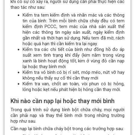
khi có sự cố xảy ra, người sử dụng cần phải thực hiện các
thao tác như sau:
Kiểm tra tem kiểm định và nhãn mác và các thông
tin của bình: Trên mỗi bình chữa cháy đều có tem
kiểm định PCCC, tem mác của nhà sản xuất thể
hiện các thông tin ngày sản xuất, ngày kiểm định
gần nhất và thời hạn sử dụng. Nếu tem đã mờ, rách
hoặc quá hạn thì cần kiểm tra lại ngay.
Kiểm tra các chi tiết của bình như đồng hồ đo áp
suất xem tình trạng khí đẩy (kim nằm trong vùng
xanh là bình hoạt động tốt, kim ở vùng đỏ cần nạp
lại hoặc thay bình mới
Kiểm tra vỏ bình có bị rỉ sét, móp méo, nứt vỡ hay
không nếu thấy sự cố thì cần thay mới
Kiểm tra van, chốt an toàn, vòi phun có bị hỏng,
lỏng hoặc kẹt nếu phát hiện bị hỏng cần thay mới.
Khi nào cần nạp lại hoặc thay mới bình
Trong quá trình sử dụng bình bột chữa cháy, mọi người
cần phải nạp và thay thế bình mới trong những trường
hợp như sau.
Cần nạp lại bình chữa cháy bột trong các trường hợp sau: