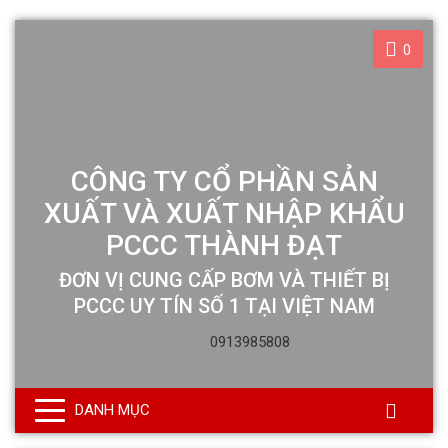
0
CÔNG TY CỔ PHẦN SẢN
XUẤT VÀ XUẤT NHẬP KHẨU
PCCC THÀNH ĐẠT
ĐƠN VỊ CUNG CẤP BƠM VÀ THIẾT BỊ
PCCC UY TÍN SỐ 1 TẠI VIỆT NAM
0913985808
DANH MỤC