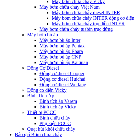
Máy bơm chữa cháy Vicky
Máy bơm chữa cháy Việt Nam
Máy bơm chữa cháy diesel INTER
Máy bơm chữa cháy INTER động cơ điện
Máy bơm chữa cháy trục liền INTER
Máy bơm chữa cháy tuabin trục đứng
Máy bơm bù áp
Máy bơm bù áp Inter
Máy bơm bù áp Pentax
Máy bơm bù áp Ebara
Máy bơm bù áp CNP
Máy bơm bù áp Kaiquan
Động Cơ Diesel
Động cơ diesel Cooper
Động cơ diesel Huichai
Động cơ diesel Weifang
Động cơ điện Vicky
Bình Tích Áp
Bình tích áp Varem
Bình tích áp Vicky
Thiết bị PCCC
Bình chữa cháy
Phụ kiện PCCC
Quạt hút khói chữa cháy
Báo giá Bơm chữa cháy