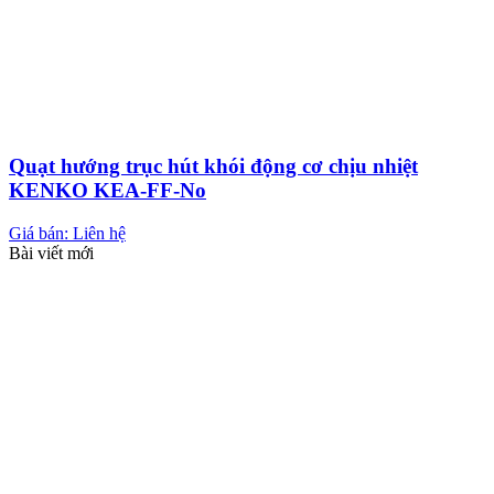
Quạt hướng trục hút khói động cơ chịu nhiệt
KENKO KEA-FF-No
Giá bán: Liên hệ
Bài viết mới