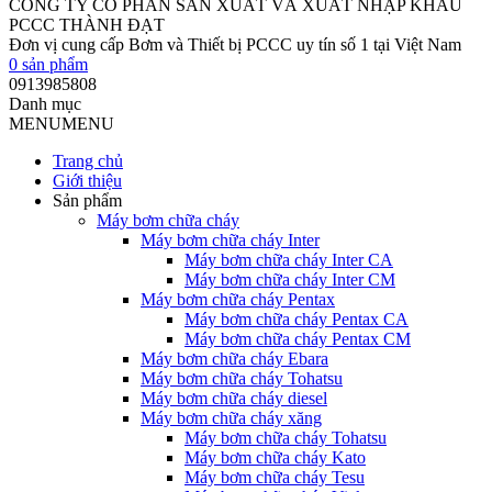
CÔNG TY CỔ PHẦN SẢN XUẤT VÀ XUẤT NHẬP KHẨU
PCCC THÀNH ĐẠT
Đơn vị cung cấp Bơm và Thiết bị PCCC uy tín số 1 tại Việt Nam
0
sản phẩm
0913985808
Danh mục
MENU
MENU
Trang chủ
Giới thiệu
Sản phẩm
Máy bơm chữa cháy
Máy bơm chữa cháy Inter
Máy bơm chữa cháy Inter CA
Máy bơm chữa cháy Inter CM
Máy bơm chữa cháy Pentax
Máy bơm chữa cháy Pentax CA
Máy bơm chữa cháy Pentax CM
Máy bơm chữa cháy Ebara
Máy bơm chữa cháy Tohatsu
Máy bơm chữa cháy diesel
Máy bơm chữa cháy xăng
Máy bơm chữa cháy Tohatsu
Máy bơm chữa cháy Kato
Máy bơm chữa cháy Tesu