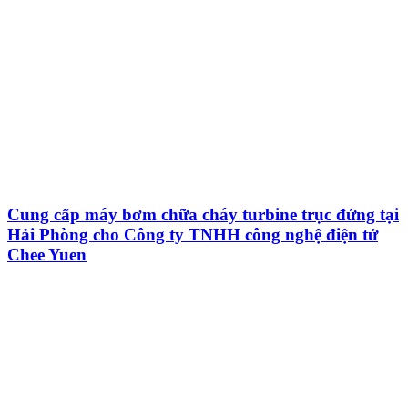
Cung cấp máy bơm chữa cháy turbine trục đứng tại
Hải Phòng cho Công ty TNHH công nghệ điện tử
Chee Yuen