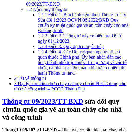
09/2023/TT-BXD
1.2
Nội dung thông tư
1.2.1
Điều 1. Ban hành kèm theo Thông tư này
Sửa đổi 1:2023 QCVN 06:2022/BXD Quy
chuẩn kỹ thuật quốc gia về an toàn cháy cho nhà
và công trình.
1.2.2
Điều 2. Thông tư này có hiệu lực kể từ
ngày 01/12/2023.
1.2.3
Điều 3. Quy định chuyển tiếp
1.2.4
Điều 4. Các Bộ, cơ quan ngang bộ, cơ
quan thuộc Chính phủ, Ủy ban nhân dân các
tỉnh, thành phố trực thuộc Trung ương và các tổ
chức, cá nhân có liên quan chịu trách nhiệm thi
hành Thông tư này./.
2
Tải về thông tư
3
Đại lý bán bơm chữa cháy đạt quy chuẩn PCCC dùng cho
nhà và công trình – PCCC Thành Đạt
Thông tư 09/2023/TT-BXD
sửa đổi quy
chuẩn quốc gia về an toàn cháy cho nhà
và công trình
Thông tư 09/2023/TT-BXD
– Hiện nay có rất nhiều vụ cháy nhà,