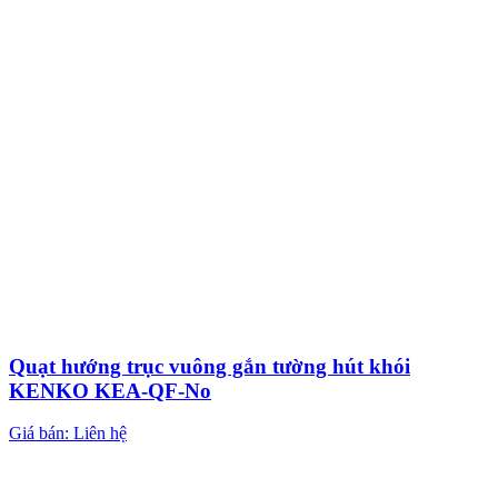
Quạt hướng trục vuông gắn tường hút khói
KENKO KEA-QF-No
Giá bán: Liên hệ