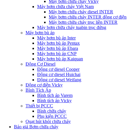
Máy bơm chữa cháy Vicky
Máy bơm chữa cháy Việt Nam
Máy bơm chữa cháy diesel INTER
Máy bơm chữa cháy INTER động cơ điện
Máy bơm chữa cháy trục liền INTER
Máy bơm chữa cháy tuabin trục đứng
Máy bơm bù áp
Máy bơm bù áp Inter
Máy bơm bù áp Pentax
Máy bơm bù áp Ebara
Máy bơm bù áp CNP
Máy bơm bù áp Kaiquan
Động Cơ Diesel
Động cơ diesel Cooper
Động cơ diesel Huichai
Động cơ diesel Weifang
Động cơ điện Vicky
Bình Tích Áp
Bình tích áp Varem
Bình tích áp Vicky
Thiết bị PCCC
Bình chữa cháy
Phụ kiện PCCC
Quạt hút khói chữa cháy
Báo giá Bơm chữa cháy