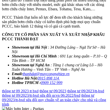
Bên cạnh đó Thành Đạt hiện đang phân phối rất nhiều thương hiệu
bơm chữa cháy với nhiều model, mức giá khác nhau với các dòng
bơm chữa cháy Inter, Pentax, Ebara, Tohatsu, Tesu, Kato,…
PCCC Thành Đạt luôn nỗ lực để đem tới cho khách hàng những
sản phẩm bơm chữa cháy có kiểm định phù hợp mọi quy chuẩn
PCCC, bảo hành 12 tháng và có giá cả cạnh tranh.
CÔNG TY CỔ PHẦN SẢN XUẤT VÀ XUẤT NHẬP KHẨU
PCCC THÀNH ĐẠT
Showroom tại Hà Nội
: 34 Đường Láng – Ngã Tư Sở – Hà
Nội
Showroom tại Hồ Chí Minh
: 691 Lạc long quân – P.10 – Q
Tân Bình – TP HCM
Showroom tại Nghệ An
: Tầng 1 chung cư Lũng Lô – Hồ
Xuân Hương – Vinh Tân – TP Vinh – Nghệ An
Email:
thanhdat@maycongnghiep.vn
Hotline Hà Nội:
0915 898 114
Hotline TPHCM :
0909 152 999
thông tư 09 2023 tt bxd
thông tư 09/2023
thông tư 09/2023/tt-bxd
thông tư 09/2023/tt-bxd sửa đổi qcvn 06:2022/bxd
thông tư
09/2023/tt-bxd sửa đổi quy chuẩn về an toàn cháy cho nhà và công
trình