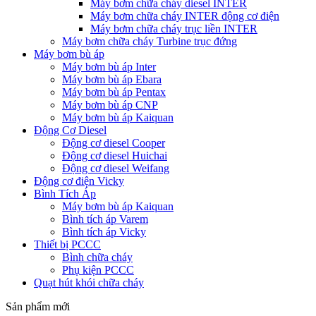
Máy bơm chữa cháy diesel INTER
Máy bơm chữa cháy INTER động cơ điện
Máy bơm chữa cháy trục liền INTER
Máy bơm chữa cháy Turbine trục đứng
Máy bơm bù áp
Máy bơm bù áp Inter
Máy bơm bù áp Ebara
Máy bơm bù áp Pentax
Máy bơm bù áp CNP
Máy bơm bù áp Kaiquan
Động Cơ Diesel
Động cơ diesel Cooper
Động cơ diesel Huichai
Động cơ diesel Weifang
Động cơ điện Vicky
Bình Tích Áp
Máy bơm bù áp Kaiquan
Bình tích áp Varem
Bình tích áp Vicky
Thiết bị PCCC
Bình chữa cháy
Phụ kiện PCCC
Quạt hút khói chữa cháy
Sản phẩm mới