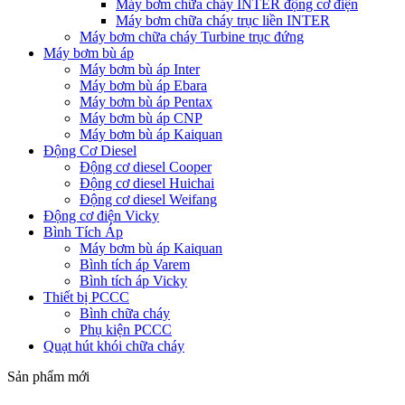
Máy bơm chữa cháy INTER động cơ điện
Máy bơm chữa cháy trục liền INTER
Máy bơm chữa cháy Turbine trục đứng
Máy bơm bù áp
Máy bơm bù áp Inter
Máy bơm bù áp Ebara
Máy bơm bù áp Pentax
Máy bơm bù áp CNP
Máy bơm bù áp Kaiquan
Động Cơ Diesel
Động cơ diesel Cooper
Động cơ diesel Huichai
Động cơ diesel Weifang
Động cơ điện Vicky
Bình Tích Áp
Máy bơm bù áp Kaiquan
Bình tích áp Varem
Bình tích áp Vicky
Thiết bị PCCC
Bình chữa cháy
Phụ kiện PCCC
Quạt hút khói chữa cháy
Sản phẩm mới