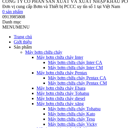
CÔNG TY CỔ PHẦN SẢN XUẤT VÀ XUẤT NHẬP KHẨU P
Đơn vị cung cấp Bơm và Thiết bị PCCC uy tín số 1 tại Việt Nam
0
sản phẩm
0913985808
Danh mục
MENU
MENU
Trang chủ
Giới thiệu
Sản phẩm
Máy bơm chữa cháy
Máy bơm chữa cháy Inter
Máy bơm chữa cháy Inter CA
Máy bơm chữa cháy Inter CM
Máy bơm chữa cháy Pentax
Máy bơm chữa cháy Pentax CA
Máy bơm chữa cháy Pentax CM
Máy bơm chữa cháy Ebara
Máy bơm chữa cháy Tohatsu
Máy bơm chữa cháy diesel
Máy bơm chữa cháy xăng
Máy bơm chữa cháy Tohatsu
Máy bơm chữa cháy Kato
Máy bơm chữa cháy Tesu
Máy bơm chữa cháy Vicky