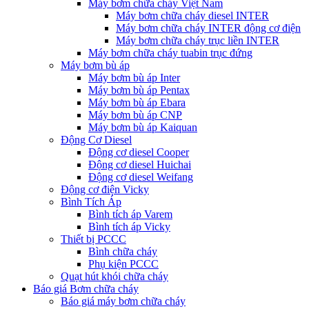
Máy bơm chữa cháy Việt Nam
Máy bơm chữa cháy diesel INTER
Máy bơm chữa cháy INTER động cơ điện
Máy bơm chữa cháy trục liền INTER
Máy bơm chữa cháy tuabin trục đứng
Máy bơm bù áp
Máy bơm bù áp Inter
Máy bơm bù áp Pentax
Máy bơm bù áp Ebara
Máy bơm bù áp CNP
Máy bơm bù áp Kaiquan
Động Cơ Diesel
Động cơ diesel Cooper
Động cơ diesel Huichai
Động cơ diesel Weifang
Động cơ điện Vicky
Bình Tích Áp
Bình tích áp Varem
Bình tích áp Vicky
Thiết bị PCCC
Bình chữa cháy
Phụ kiện PCCC
Quạt hút khói chữa cháy
Báo giá Bơm chữa cháy
Báo giá máy bơm chữa cháy