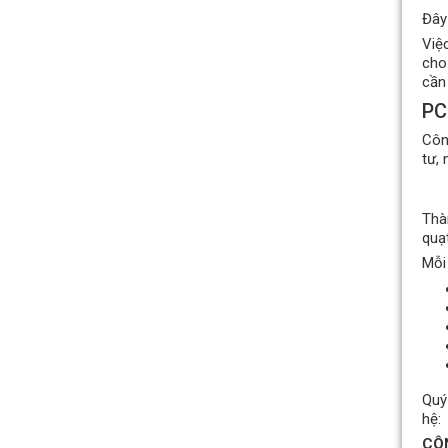
Đây
Quạt hướng trục hút khói 2
Việ
tốc độ KENKO KEA-SF-No
cho
Giá bán: Liên hệ
cần
PC
Côn
tư,
Thà
quạt
Mỗi
Quạt hướng trục hút khói
động cơ chịu nhiệt KENKO
Quý
hệ:
KEA-FF-No
CÔ
Giá bán: Liên hệ