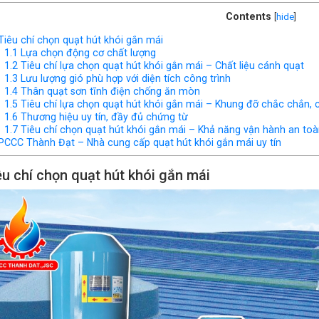
Contents
[
hide
]
iêu chí chọn quạt hút khói gắn mái
1.1
Lựa chọn động cơ chất lượng
1.2
Tiêu chí lựa chọn quạt hút khói gắn mái – Chất liệu cánh quạt
1.3
Lưu lượng gió phù hợp với diện tích công trình
1.4
Thân quạt sơn tĩnh điện chống ăn mòn
1.5
Tiêu chí lựa chọn quạt hút khói gắn mái – Khung đỡ chắc chắn, c
1.6
Thương hiệu uy tín, đầy đủ chứng từ
1.7
Tiêu chí chọn quạt hút khói gắn mái – Khả năng vận hành an to
CCC Thành Đạt – Nhà cung cấp quạt hút khói gắn mái uy tín
êu chí chọn quạt hút khói gắn mái