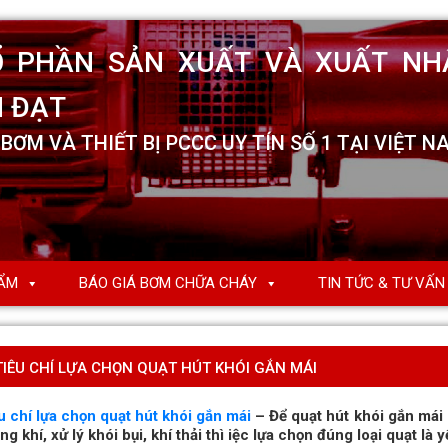
ẨM
BÁO GIÁ BƠM CHỮA CHÁY
TIN TỨC & TƯ VẤN
TIÊU CHÍ LỰA CHỌN QUẠT HÚT KHÓI GẮN MÁI
u chí lựa chọn quạt hút khói gắn mái
– Để quạt hút khói gắn mái 
ng khí, xử lý khói bụi, khí thải thì iệc lựa chọn đúng loại quạt là