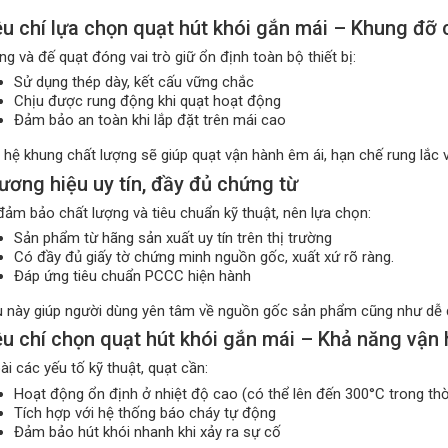
êu chí lựa chọn quạt hút khói gắn mái – Khung đỡ c
g và đế quạt đóng vai trò giữ ổn định toàn bộ thiết bị:
Sử dụng thép dày, kết cấu vững chắc
Chịu được rung động khi quạt hoạt động
Đảm bảo an toàn khi lắp đặt trên mái cao
 hệ khung chất lượng sẽ giúp quạt vận hành êm ái, hạn chế rung lắc 
ương hiệu uy tín, đầy đủ chứng từ
đảm bảo chất lượng và tiêu chuẩn kỹ thuật, nên lựa chọn:
Sản phẩm từ hãng sản xuất uy tín trên thị trường
Có đầy đủ giấy tờ chứng minh nguồn gốc, xuất xứ rõ ràng.
Đáp ứng tiêu chuẩn PCCC hiện hành
u này giúp người dùng yên tâm về nguồn gốc sản phẩm cũng như dễ d
êu chí chọn quạt hút khói gắn mái – Khả năng vận
i các yếu tố kỹ thuật, quạt cần:
Hoạt động ổn định ở nhiệt độ cao (có thể lên đến 300°C trong thờ
Tích hợp với hệ thống báo cháy tự động
Đảm bảo hút khói nhanh khi xảy ra sự cố