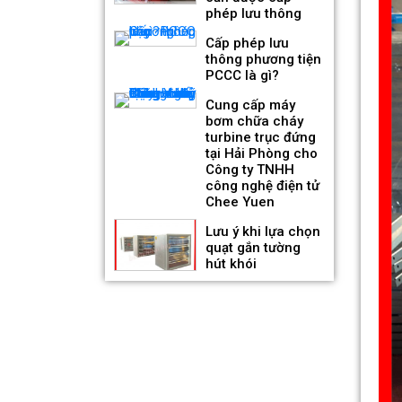
phép lưu thông
Quạt hướng trục hút khói 2
tốc độ KENKO KEA-SF-No
Cấp phép lưu
thông phương tiện
Giá bán: Liên hệ
PCCC là gì?
Cung cấp máy
bơm chữa cháy
turbine trục đứng
tại Hải Phòng cho
Công ty TNHH
công nghệ điện tử
Chee Yuen
Lưu ý khi lựa chọn
quạt gắn tường
hút khói
Quạt hướng trục hút khói
động cơ chịu nhiệt KENKO
KEA-FF-No
Giá bán: Liên hệ