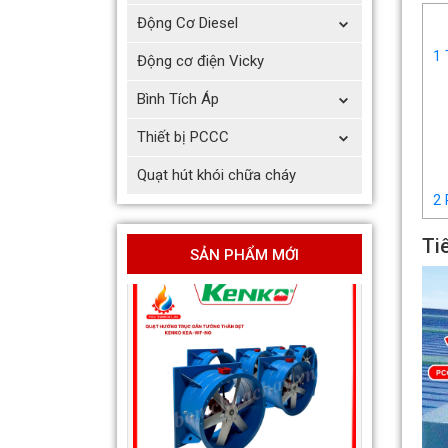
Động Cơ Diesel
Quạt hướng trục vuông gắn
1
T
Động cơ điện Vicky
tường hút khói KENKO KEA-
QF-No
Bình Tích Áp
Giá bán: Liên hệ
Thiết bị PCCC
Quạt hút khói chữa cháy
2
P
Ti
SẢN PHẨM MỚI
Quạt hướng trục gắn tường
thân dẹt hút khói KENKO