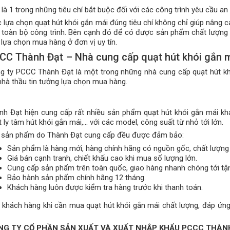
 là 1 trong những tiêu chí bắt buộc đối với các công trình yêu cầu an
c lựa chọn quạt hút khói gắn mái đúng tiêu chí không chỉ giúp nâng
 toàn bộ công trình. Bên cạnh đó để có được sản phẩm chất lượng 
 lựa chọn mua hàng ở đơn vị uy tín.
CC Thành Đạt – Nhà cung cấp quạt hút khói gắn m
g ty PCCC Thành Đạt là một trong những nhà cung cấp quạt hút khó
 nhà thầu tin tưởng lựa chọn mua hàng.
nh Đạt hiện cung cấp rất nhiều sản phẩm quạt hút khói gắn mái kh
 ly tâm hút khói gắn mái,… với các model, công suất từ nhỏ tới lớn.
 sản phẩm do Thành Đạt cung cấp đều được đảm bảo:
Sản phẩm là hàng mới, hàng chính hãng có nguồn gốc, chất lượn
Giá bán cạnh tranh, chiết khấu cao khi mua số lượng lớn.
Cung cấp sản phẩm trên toàn quốc, giao hàng nhanh chóng tới tận
Bảo hành sản phẩm chính hãng 12 tháng.
Khách hàng luôn được kiểm tra hàng trước khi thanh toán.
 khách hàng khi cần mua quạt hút khói gắn mái chất lượng, đáp ứng 
NG TY CỔ PHẦN SẢN XUẤT VÀ XUẤT NHẬP KHẨU PCCC THÀN