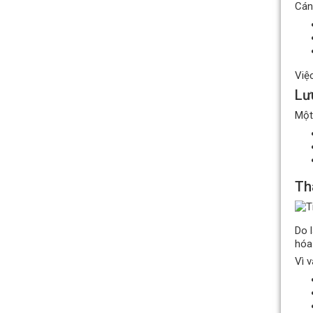
Cánh
Việc
Lư
Một
Quạt hướng trục gắn tường
thân dẹt hút khói KENKO
KEA-WF-No
Th
Giá bán: Liên hệ
Do 
hóa
Vì v