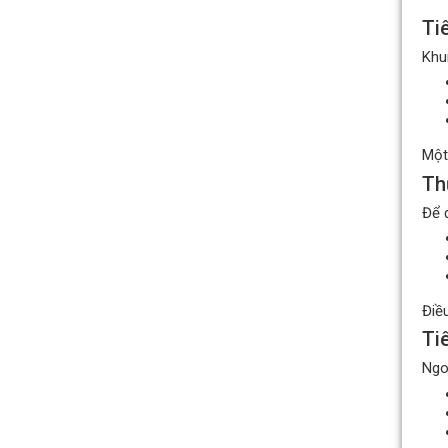
Ti
Khun
Quạt hướng trục gắn mái
hút khói KENKO KEA-RF-No
Một
Giá bán: Liên hệ
Th
Để 
Điề
Ti
Ngoà