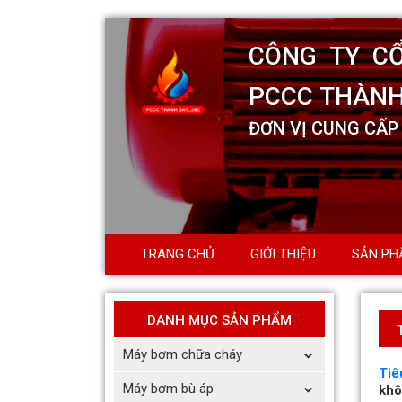
TRANG CHỦ
GIỚI THIỆU
SẢN PH
DANH MỤC SẢN PHẨM
Máy bơm chữa cháy
Tiê
Máy bơm bù áp
khô