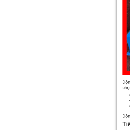
Độn
Quạt hướng trục vuông gắn
chọ
tường hút khói KENKO KEA-
QF-No
Giá bán: Liên hệ
Độn
Ti