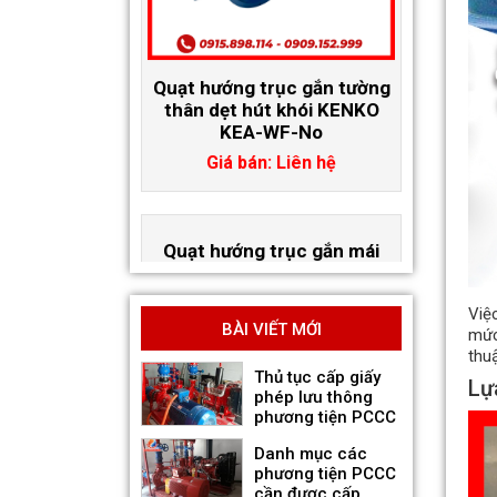
KEA-WF-No
Giá bán: Liên hệ
Quạt hướng trục gắn mái
hút khói KENKO KEA-RF-No
Giá bán: Liên hệ
Việ
BÀI VIẾT MỚI
mức
thu
Thủ tục cấp giấy
Lự
phép lưu thông
phương tiện PCCC
Danh mục các
phương tiện PCCC
cần được cấp